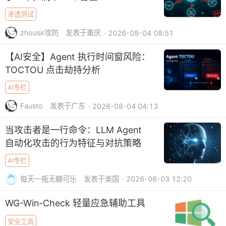
渗透测试
zhousir攻防
发表于重庆
· 2026-08-04 08:51
【AI安全】Agent 执行时间窗风险：
TOCTOU 点击劫持分析
AI专栏
Fausto
发表于广东
· 2026-08-04 04:13
当攻击者是一行命令：LLM Agent
自动化攻击的行为特征与对抗策略
AI专栏
每天一瓶无糖可乐
发表于美国
· 2026-08-03 12:20
WG-Win-Check 轻量应急辅助工具
安全工具