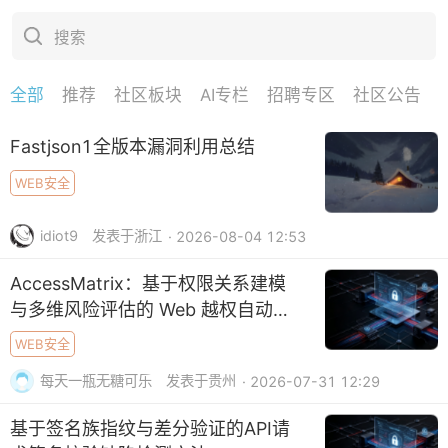
搜索
全部
推荐
社区板块
AI专栏
招聘专区
社区公告
下拉刷新
Fastjson1全版本漏洞利用总结
WEB安全
idiot9
发表于浙江
· 2026-08-04 12:53
AccessMatrix：基于权限关系建模
与多维风险评估的 Web 越权自动化
检测框架
WEB安全
每天一瓶无糖可乐
发表于贵州
· 2026-07-31 12:29
基于签名族指纹与差分验证的API请