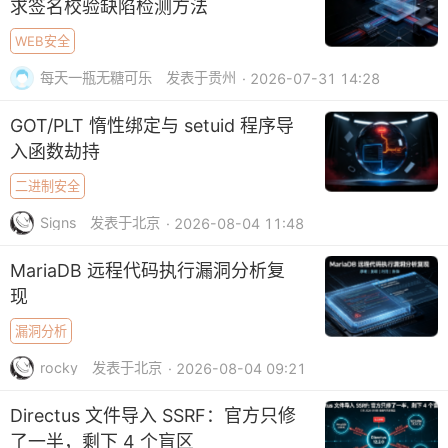
求签名校验缺陷检测方法
WEB安全
每天一瓶无糖可乐
发表于贵州
· 2026-07-31 14:28
GOT/PLT 惰性绑定与 setuid 程序导
入函数劫持
二进制安全
Signs
发表于北京
· 2026-08-04 11:48
MariaDB 远程代码执行漏洞分析复
现
漏洞分析
rocky
发表于北京
· 2026-08-04 09:21
Directus 文件导入 SSRF：官方只修
了一半，剩下 4 个盲区