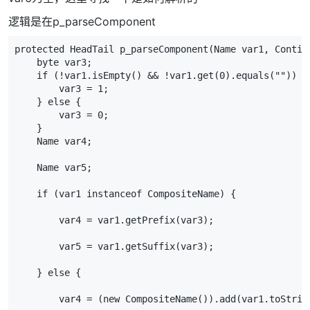
逻辑是在p_parseComponent
protected HeadTail p_parseComponent(Name var1, Contin
    byte var3;
    if (!var1.isEmpty() && !var1.get(0).equals("")) {
        var3 = 1;
    } else {
        var3 = 0;
    }
    Name var4;
    Name var5;
    if (var1 instanceof CompositeName) {
        var4 = var1.getPrefix(var3);
        var5 = var1.getSuffix(var3);
    } else {
        var4 = (new CompositeName()).add(var1.toStrin