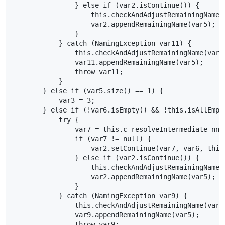
                } else if (var2.isContinue()) {
                    this.checkAndAdjustRemainingName(
                    var2.appendRemainingName(var5);
                }
            } catch (NamingException var11) {
                this.checkAndAdjustRemainingName(var1
                var11.appendRemainingName(var5);
                throw var11;
            }
        } else if (var5.size() == 1) {
            var3 = 3;
        } else if (!var6.isEmpty() && !this.isAllEmpt
            try {
                var7 = this.c_resolveIntermediate_nns
                if (var7 != null) {
                    var2.setContinue(var7, var6, this
                } else if (var2.isContinue()) {
                    this.checkAndAdjustRemainingName(
                    var2.appendRemainingName(var5);
                }
            } catch (NamingException var9) {
                this.checkAndAdjustRemainingName(var9
                var9.appendRemainingName(var5);
                throw var9;