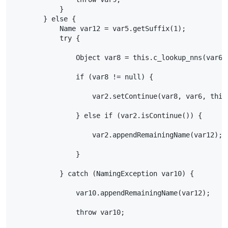
            }
        } else {
            Name var12 = var5.getSuffix(1);
            try {
                Object var8 = this.c_lookup_nns(var6,
                if (var8 != null) {
                    var2.setContinue(var8, var6, this
                } else if (var2.isContinue()) {
                    var2.appendRemainingName(var12);
                }
            } catch (NamingException var10) {
                var10.appendRemainingName(var12);
                throw var10;