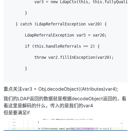
            var3 = new LdapCtx(this, this.fullyQualif
        }
    } catch (LdapReferralException var20) {
        LdapReferralException var5 = var20;
        if (this.handleReferrals == 2) {
            throw var2.fillInException(var20);
        }
重点关注var3 = Obj.decodeObject((Attributes)var4);
我们的LDAP返回的数据就是根据decodeObject返回的，看
看这里是解码的什么，传入的是我们的var4
但是要满足if