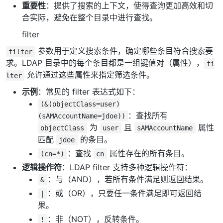
重要性
：提供了搜索的上下文，使得查询更加高效和切
合实际，避免在整个目录中进行查找。
filter
参数用于定义搜索条件，确定哪些条目符合搜索要
filter
求。LDAP 目录中的每个条目都是一组键值对（属性），
fi
允许通过这些属性来指定筛选条件。
lter
示例
：常见的 filter 表达式如下：
(&(objectClass=user)
：查找所有
(sAMAccountName=jdoe))
为
且
属性
objectClass
user
sAMAccountName
匹配
的条目。
jdoe
：查找
属性存在的所有条目。
(cn=*)
cn
逻辑操作符
：LDAP filter 支持多种逻辑操作符：
：与（AND），若所有条件满足则返回结果。
&
：或（OR），只要任一条件满足即可返回结
|
果。
：非（NOT），反转条件。
!