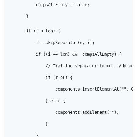
            compsAllEmpty = false;
        }
        if (i < len) {
            i = skipSeparator(n, i);
            if ((i == len) && !compsAllEmpty) {
                // Trailing separator found.  Add an 
                if (rToL) {
                    components.insertElementAt("", 0)
                } else {
                    components.addElement("");
                }
            }