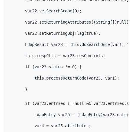
        var22.setSearchScope(0);
        var22.setReturningAttributes((String[])null);
        var22.setReturningObjFlag(true);
        LdapResult var23 = this.doSearchOnce(var1, "(
        this.respCtls = var23.resControls;
        if (var23.status != 0) {
            this.processReturnCode(var23, var1);
        }
        if (var23.entries != null && var23.entries.si
            LdapEntry var25 = (LdapEntry)var23.entrie
            var4 = var25.attributes;