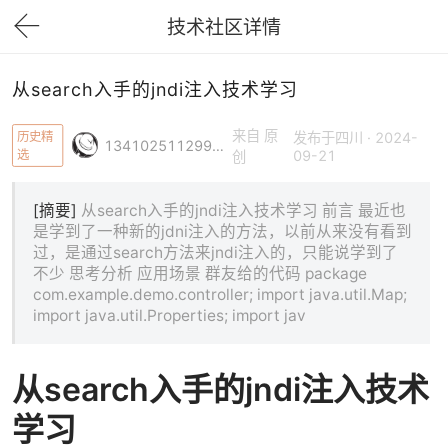
技术社区详情
下拉刷新
从search入手的jndi注入技术学习
来自 原
历史精
发布于四川 · 2024-
1341025112991831
选
09-21
创
[摘要]
从search入手的jndi注入技术学习 前言 最近也
是学到了一种新的jdni注入的方法，以前从来没有看到
过，是通过search方法来jndi注入的，只能说学到了
不少 思考分析 应用场景 群友给的代码 package
com.example.demo.controller; import java.util.Map;
import java.util.Properties; import jav
从search入手的jndi注入技术
学习