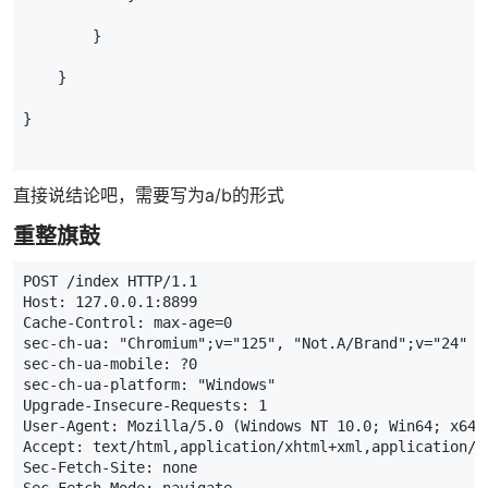
        }
    }
}
直接说结论吧，需要写为a/b的形式
重整旗鼓
POST
/
index
HTTP
/
1.1
Host:
127.0.0.1
:
8899
Cache
-
Control
:
max
-
age
=
0
sec
-
ch
-
ua
:
"Chromium"
;
v
=
"125"
,
"Not.A/Brand"
;
v
=
"24"
sec
-
ch
-
ua
-
mobile
:
?
0
sec
-
ch
-
ua
-
platform
:
"Windows"
Upgrade
-
Insecure
-
Requests
:
1
User
-
Agent
:
Mozilla
/
5.0
(
Windows
NT
10.0
;
Win64
;
x64
)
Accept:
text
/
html
,
application
/
xhtml
+
xml
,
application
/
x
Sec
-
Fetch
-
Site
:
none