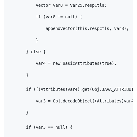
            Vector var8 = var25.respCtls;
            if (var8 != null) {
                appendVector(this.respCtls, var8);
            }
        } else {
            var4 = new BasicAttributes(true);
        }
        if (((Attributes)var4).get(Obj.JAVA_ATTRIBUTE
            var3 = Obj.decodeObject((Attributes)var4)
        }
        if (var3 == null) {