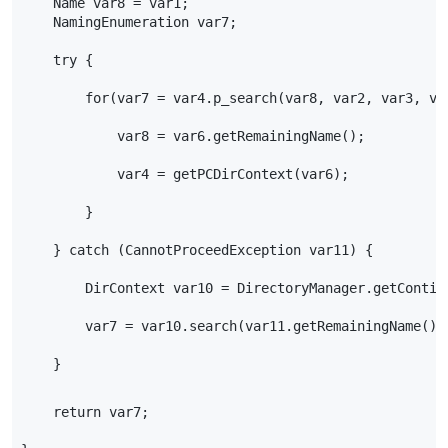
    Name var8 = var1;
    NamingEnumeration var7;
    try {
        for(var7 = var4.p_search(var8, var2, var3, va
            var8 = var6.getRemainingName();
            var4 = getPCDirContext(var6);
        }
    } catch (CannotProceedException var11) {
        DirContext var10 = DirectoryManager.getContin
        var7 = var10.search(var11.getRemainingName(),
    }
    return var7;