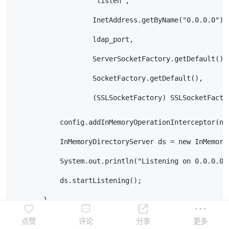
                    "listen",
                    InetAddress.getByName("0.0.0.0"),
                    ldap_port,
                    ServerSocketFactory.getDefault(),
                    SocketFactory.getDefault(),
                    (SSLSocketFactory) SSLSocketFacto
            config.addInMemoryOperationInterceptor(ne
            InMemoryDirectoryServer ds = new InMemory
            System.out.println("Listening on 0.0.0.0:
            ds.startListening();
        }
        catch ( Exception e ) {
点赞
评论
分享
更多