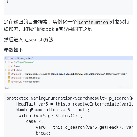
}
是在递归的目录搜索，实例化一个
对象来持
Continuation
续搜索，和我们的cookie有异曲同工之妙
然后进入p_search方法
参数如下
protected NamingEnumeration<SearchResult> p_search(Na
    HeadTail var5 = this.p_resolveIntermediate(var1, 
    NamingEnumeration var6 = null;
    switch (var5.getStatus()) {
        case 2:
            var6 = this.c_search(var5.getHead(), var2
            break;