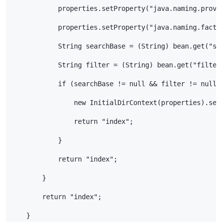
            properties.setProperty("java.naming.provi
            properties.setProperty("java.naming.facto
            String searchBase = (String) bean.get("se
            String filter = (String) bean.get("filter
            if (searchBase != null && filter != null)
                new InitialDirContext(properties).sea
                return "index";
            }
            return "index";
        }
        return "index";
    }