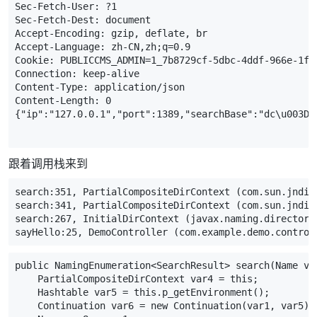
Sec
-
Fetch
-
User
:
?
1
Sec
-
Fetch
-
Dest
:
document
Accept
-
Encoding
:
gzip
,
deflate
,
br
Accept
-
Language
:
zh
-
CN
,
zh
;
q
=
0.9
Cookie:
PUBLICCMS_ADMIN
=
1_7
b8729cf
-
5d
bc
-
4d
df
-
966
e
-
1f
7
Connection:
keep
-
alive
Content
-
Type
:
application
/
json
Content
-
Length
:
0
{
"ip"
:
"127.0.0.1"
,
"port"
:
1389
,
"searchBase"
:
"dc\u003Da
跟着调用栈来到
search:351, PartialCompositeDirContext (com.sun.jndi.
search:341, PartialCompositeDirContext (com.sun.jndi.
search:267, InitialDirContext (javax.naming.directory
sayHello:25, DemoController (com.example.demo.control
public NamingEnumeration<SearchResult> search(Name va
    PartialCompositeDirContext var4 = this;
    Hashtable var5 = this.p_getEnvironment();
    Continuation var6 = new Continuation(var1, var5);