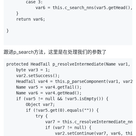
        case 3:
            var6 = this.c_search_nns(var5.getHead(), 
    }
    return var6;
}
跟进p_search方法，这里是在处理我们的参数了
protected HeadTail p_resolveIntermediate(Name var1, C
    byte var3 = 1;
    var2.setSuccess();
    HeadTail var4 = this.p_parseComponent(var1, var2)
    Name var5 = var4.getTail();
    Name var6 = var4.getHead();
    if (var5 != null && !var5.isEmpty()) {
        Object var7;
        if (!var5.get(0).equals("")) {
            try {
                var7 = this.c_resolveIntermediate_nns
                if (var7 != null) {
                    var2.setContinue(var7, var6, this