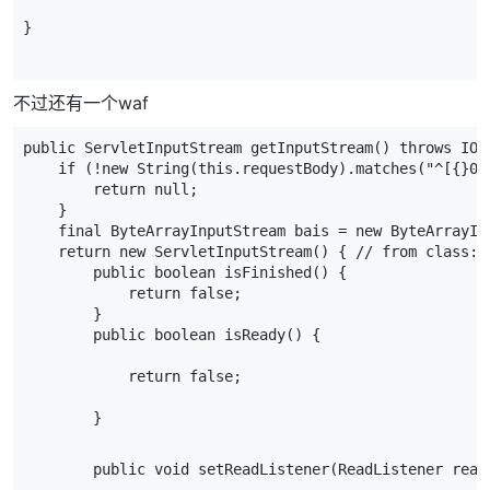
}
不过还有一个waf
public ServletInputStream getInputStream() throws IOE
    if (!new String(this.requestBody).matches("^[{}0-
        return null;
    }
    final ByteArrayInputStream bais = new ByteArrayIn
    return new ServletInputStream() { // from class: 
        public boolean isFinished() {
            return false;
        }
        public boolean isReady() {
            return false;
        }
        public void setReadListener(ReadListener read