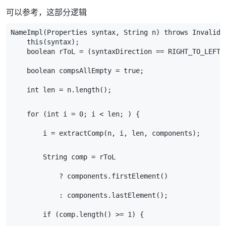
可以参考，这部分逻辑
NameImpl(Properties syntax, String n) throws InvalidN
    this(syntax);
    boolean rToL = (syntaxDirection == RIGHT_TO_LEFT)
    boolean compsAllEmpty = true;
    int len = n.length();
    for (int i = 0; i < len; ) {
        i = extractComp(n, i, len, components);
        String comp = rToL
            ? components.firstElement()
            : components.lastElement();
        if (comp.length() >= 1) {