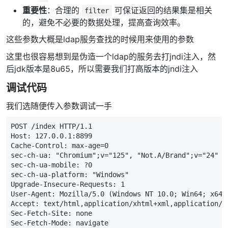
重要性
：合理的
可保证返回的结果集是相关
filter
的，避免不必要的数据处理，提高查询效率。
这些参数大概是ldap服务查找的时候用来使用的参数
这里也很容易想到是伪造一个ldap的服务去打jndi注入，然
后jdk版本是8u65，所以需要我们打高版本的jndi注入
调试代码
我们选随便传入参数调试一手
POST
/
index
HTTP
/
1.1
Host:
127.0.0.1
:
8899
Cache
-
Control
:
max
-
age
=
0
sec
-
ch
-
ua
:
"Chromium"
;
v
=
"125"
,
"Not.A/Brand"
;
v
=
"24"
sec
-
ch
-
ua
-
mobile
:
?
0
sec
-
ch
-
ua
-
platform
:
"Windows"
Upgrade
-
Insecure
-
Requests
:
1
User
-
Agent
:
Mozilla
/
5.0
(
Windows
NT
10.0
;
Win64
;
x64
)
Accept:
text
/
html
,
application
/
xhtml
+
xml
,
application
/
x
Sec
-
Fetch
-
Site
:
none
Sec
-
Fetch
-
Mode
:
navigate