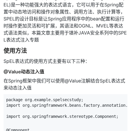
EL)是一种功能强大的表达式语言，它可以用于在Spring配
置中动态地访问和操作对象属性、调用方法、执行计算等，
SPEL的设计目标是让Spring应用程序中的bean配置和运行
时操作更加灵活和可扩展，其语法和OGNL、MVEL等表达
式语法类似，本篇文章主要用于填补JAVA安全系列中的SPE
L表达式注入专题
使用方法
SpEL表达式的使用方式主要有以下三种：
@Value动态注入值
在Spring框架中我们可以使用@Value注解结合SpEL表达式
来动态注入值
package
org
.
example
.
spelsecstudy
;
import
org
.
springframework
.
beans
.
factory
.
annotation
.
V
import
org
.
springframework
.
stereotype
.
Component
;
@
Component