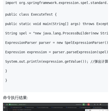
import
org
.
springframework
.
expression
.
spel
.
standard
.
S
public
class
ExecuteTest
{
public
static
void
main
(
String
[]
args
)
throws
Excepti
String
spel
=
"new java.lang.ProcessBuilder(new Strin
ExpressionParser
parser
=
new
SpelExpressionParser
();
Expression
expression
=
parser
.
parseExpression
(
spel
);
System
.
out
.
println
(
expression
.
getValue
());
//弹出计算
}
}
命令执行结果: