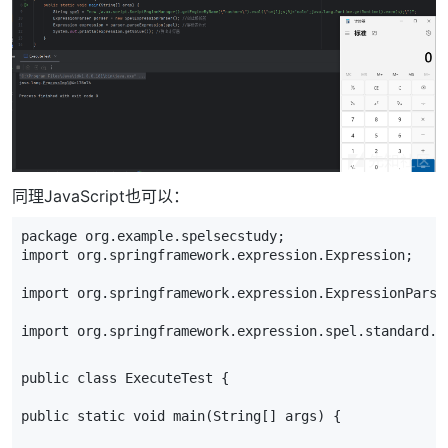
同理JavaScript也可以：
package
org
.
example
.
spelsecstudy
;
import
org
.
springframework
.
expression
.
Expression
;
import
org
.
springframework
.
expression
.
ExpressionParse
import
org
.
springframework
.
expression
.
spel
.
standard
.
S
public
class
ExecuteTest
{
public
static
void
main
(
String
[]
args
)
{