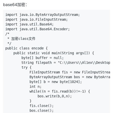
base64加密：
import
java
.
io
.
ByteArrayOutputStream
;
import
java
.
io
.
FileInputStream
;
import
java
.
util
.
Base64
;
import
java
.
util
.
Base64
.
Encoder
;
/*
 * 加密class文件
 */
public
class
encode
{
public
static
void
main
(
String
args
[])
{
byte
[]
buffer
=
null
;
String
filepath
=
"C:
\\
Users
\\
Al1ex
\\
Desktop
\
try
{
FileInputStream
fis
=
new
FileInputStream
ByteArrayOutputStream
bos
=
new
ByteArray
byte
[]
b
=
new
byte
[
1024
];
int
n
;
while
((
n
=
fis
.
read
(
b
))
!=-
1
)
{
bos
.
write
(
b
,
0
,
n
);
}
fis
.
close
();
bos
.
close
();