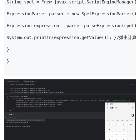
String
spel
=
"new javax.script.ScriptEngineManager()
ExpressionParser
parser
=
new
SpelExpressionParser
();
Expression
expression
=
parser
.
parseExpression
(
spel
);
System
.
out
.
println
(
expression
.
getValue
());
//弹出计算
}
}