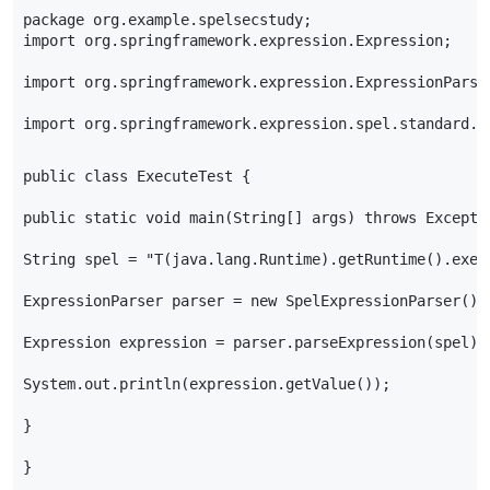
package
org
.
example
.
spelsecstudy
;
import
org
.
springframework
.
expression
.
Expression
;
import
org
.
springframework
.
expression
.
ExpressionParse
import
org
.
springframework
.
expression
.
spel
.
standard
.
S
public
class
ExecuteTest
{
public
static
void
main
(
String
[]
args
)
throws
Excepti
String
spel
=
"T(java.lang.Runtime).getRuntime().exec
ExpressionParser
parser
=
new
SpelExpressionParser
();
Expression
expression
=
parser
.
parseExpression
(
spel
);
System
.
out
.
println
(
expression
.
getValue
());
}
}