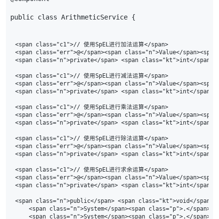
public
class
ArithmeticService
{
<span class="c1">// 使用SpEL进行加法运算</span>

<span class="err">@</span><span class="n">Value</span><span 
<span class="n">private</span> <span class="kt">int</span> <
<span class="c1">// 使用SpEL进行减法运算</span>

<span class="err">@</span><span class="n">Value</span><span 
<span class="n">private</span> <span class="kt">int</span> <
<span class="c1">// 使用SpEL进行乘法运算</span>

<span class="err">@</span><span class="n">Value</span><span 
<span class="n">private</span> <span class="kt">int</span> <
<span class="c1">// 使用SpEL进行除法运算</span>

<span class="err">@</span><span class="n">Value</span><span 
<span class="n">private</span> <span class="kt">int</span> <
<span class="c1">// 使用SpEL进行求余运算</span>

<span class="err">@</span><span class="n">Value</span><span 
<span class="n">private</span> <span class="kt">int</span> <
<span class="n">public</span> <span class="kt">void</span> 
    <span class="n">System</span><span class="p">.</span><s
    <span class="n">System</span><span class="p">.</span><s