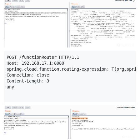
POST
/
functionRouter
HTTP
/
1.1
Host
:
192.168.17.1
:
8080
spring
.
cloud
.
function
.
routing
-
expression
:
T
(
org
.
sprin
Connection
:
close
Content
-
Length
:
3
any