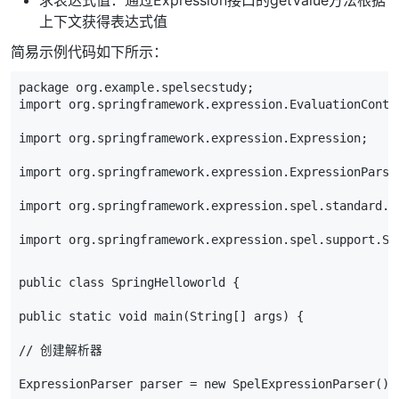
求表达式值：通过Expression接口的getValue方法根据
上下文获得表达式值
简易示例代码如下所示：
package
org
.
example
.
spelsecstudy
;
import
org
.
springframework
.
expression
.
EvaluationConte
import
org
.
springframework
.
expression
.
Expression
;
import
org
.
springframework
.
expression
.
ExpressionParse
import
org
.
springframework
.
expression
.
spel
.
standard
.
S
import
org
.
springframework
.
expression
.
spel
.
support
.
St
public
class
SpringHelloworld
{
public
static
void
main
(
String
[]
args
)
{
// 创建解析器
ExpressionParser
parser
=
new
SpelExpressionParser
();