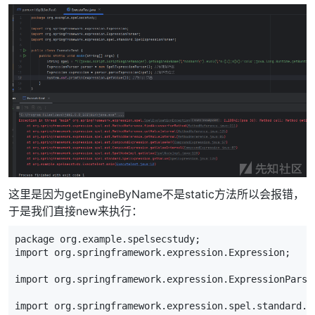
这里是因为getEngineByName不是static方法所以会报错，
于是我们直接new来执行：
package
org
.
example
.
spelsecstudy
;
import
org
.
springframework
.
expression
.
Expression
;
import
org
.
springframework
.
expression
.
ExpressionParse
import
org
.
springframework
.
expression
.
spel
.
standard
.
S