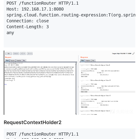
POST
/
functionRouter
HTTP
/
1.1
Host
:
192.168.17.1
:
8080
spring
.
cloud
.
function
.
routing
-
expression
:
T
(
org
.
spring
Connection
:
close
Content
-
Length
:
3
any
RequestContextHolder2
POST
/
functionRouter
HTTP
/
1.1