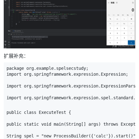
扩展补充：
package
org
.
example
.
spelsecstudy
;
import
org
.
springframework
.
expression
.
Expression
;
import
org
.
springframework
.
expression
.
ExpressionParse
import
org
.
springframework
.
expression
.
spel
.
standard
.
S
public
class
ExecuteTest
{
public
static
void
main
(
String
[]
args
)
throws
Excepti
String
spel
=
"new ProcessBuilder({'calc'}).start()"
;