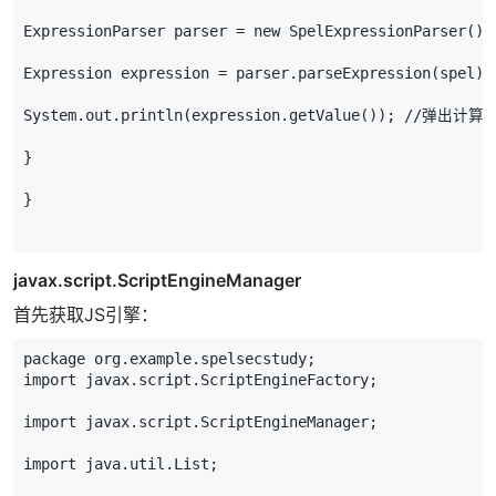
ExpressionParser
parser
=
new
SpelExpressionParser
();
Expression
expression
=
parser
.
parseExpression
(
spel
);
System
.
out
.
println
(
expression
.
getValue
());
//弹出计算
}
}
javax.script.ScriptEngineManager
首先获取JS引擎：
package
org
.
example
.
spelsecstudy
;
import
javax
.
script
.
ScriptEngineFactory
;
import
javax
.
script
.
ScriptEngineManager
;
import
java
.
util
.
List
;