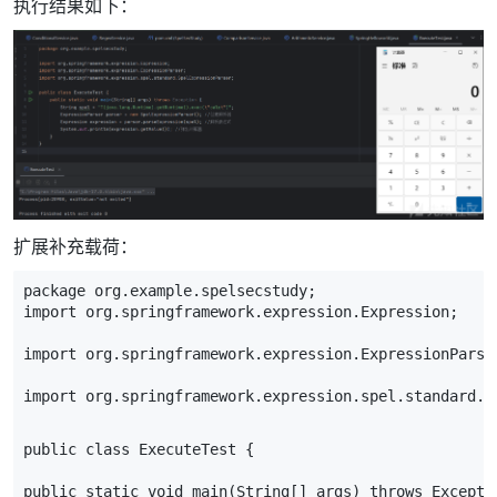
执行结果如下：
扩展补充载荷：
package
org
.
example
.
spelsecstudy
;
import
org
.
springframework
.
expression
.
Expression
;
import
org
.
springframework
.
expression
.
ExpressionParse
import
org
.
springframework
.
expression
.
spel
.
standard
.
S
public
class
ExecuteTest
{
public
static
void
main
(
String
[]
args
)
throws
Excepti