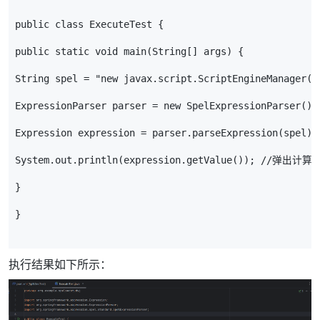
public
class
ExecuteTest
{
public
static
void
main
(
String
[]
args
)
{
String
spel
=
"new javax.script.ScriptEngineManager()
ExpressionParser
parser
=
new
SpelExpressionParser
();
Expression
expression
=
parser
.
parseExpression
(
spel
);
System
.
out
.
println
(
expression
.
getValue
());
//弹出计算
}
}
执行结果如下所示：