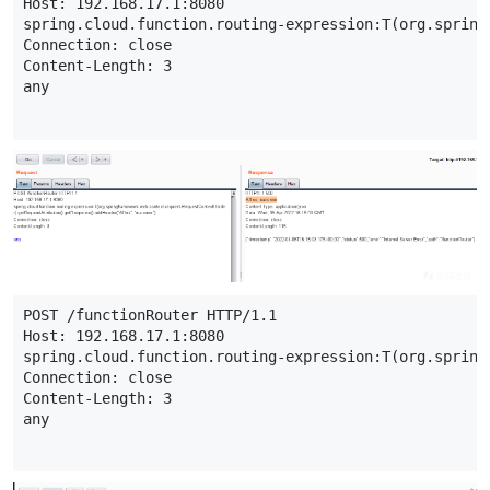
Host
:
192.168.17.1
:
8080
spring
.
cloud
.
function
.
routing
-
expression
:
T
(
org
.
spring
Connection
:
close
Content
-
Length
:
3
any
POST
/
functionRouter
HTTP
/
1.1
Host
:
192.168.17.1
:
8080
spring
.
cloud
.
function
.
routing
-
expression
:
T
(
org
.
spring
Connection
:
close
Content
-
Length
:
3
any