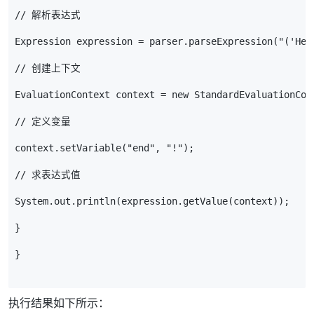
// 解析表达式
Expression
expression
=
parser
.
parseExpression
(
"('Hel
// 创建上下文
EvaluationContext
context
=
new
StandardEvaluationCon
// 定义变量
context
.
setVariable
(
"end"
,
"!"
);
// 求表达式值
System
.
out
.
println
(
expression
.
getValue
(
context
));
}
}
执行结果如下所示：