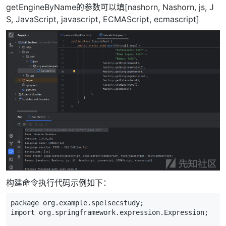
getEngineByName的参数可以填[nashorn, Nashorn, js, J
S, JavaScript, javascript, ECMAScript, ecmascript]
构建命令执行代码示例如下：
package
org
.
example
.
spelsecstudy
;
import
org
.
springframework
.
expression
.
Expression
;