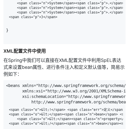
    <span class="n">System</span><span class="p">.</span><s
    <span class="n">System</span><span class="p">.</span><s
    <span class="n">System</span><span class="p">.</span><s
}
XML配置文件中使用
在Spring中我们可以直接在XML配置文件中利用SpEL表达
式来设置bean属性、进行条件注入和定义默认值等，简易示
例如下：
<
beans
xmlns
=
"http://www.springframework.org/schema/b
xmlns
:
xsi
=
"http://www.w3.org/2001/XMLSchema-in
xsi
:
schemaLocation
=
"http://www.springframework
http
:
//www.springframework.org/schema/bean
<span class="o">&lt;!</span> <span class="err">定义</span> <s
<span class="o">&lt;</span><span class="n">bean</span> <spa
    <span class="o">&lt;</span><span class="n">property</sp
<span class="o">&lt;/</span><span class="n">bean</span><span