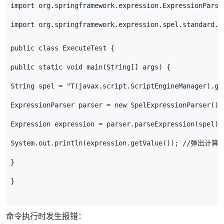
import
org
.
springframework
.
expression
.
ExpressionParse
import
org
.
springframework
.
expression
.
spel
.
standard
.
S
public
class
ExecuteTest
{
public
static
void
main
(
String
[]
args
)
{
String
spel
=
"T(javax.script.ScriptEngineManager).ge
ExpressionParser
parser
=
new
SpelExpressionParser
();
Expression
expression
=
parser
.
parseExpression
(
spel
);
System
.
out
.
println
(
expression
.
getValue
());
//弹出计算
}
}
命令执行时发生报错：