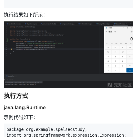
执行结果如下所示：
执行方式
java.lang.Runtime
示例代码如下：
package
org
.
example
.
spelsecstudy
;
import
org
.
springframework
.
expression
.
Expression
;