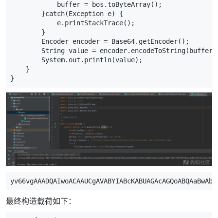
buffer
=
bos
.
toByteArray
();
}
catch
(
Exception
e
)
{
e
.
printStackTrace
();
}
Encoder
encoder
=
Base64
.
getEncoder
();
String
value
=
encoder
.
encodeToString
(
buffer
)
System
.
out
.
println
(
value
);
}
}
yv66vgAAADQAIwoACAAUCgAVABYIABcKABUAGAcAGQoABQAaBwAbB
最终构造载荷如下：