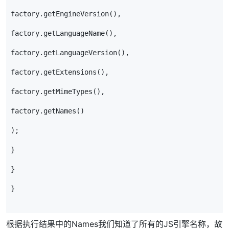
factory
.
getEngineVersion
(),
factory
.
getLanguageName
(),
factory
.
getLanguageVersion
(),
factory
.
getExtensions
(),
factory
.
getMimeTypes
(),
factory
.
getNames
()
);
}
}
}
根据执行结果中的Names我们知道了所有的JS引擎名称，故