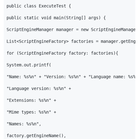
public
class
ExecuteTest
{
public
static
void
main
(
String
[]
args
)
{
ScriptEngineManager
manager
=
new
ScriptEngineManager
List
<
ScriptEngineFactory
>
factories
=
manager
.
getEngi
for
(
ScriptEngineFactory
factory
:
factories
){
System
.
out
.
printf
(
"Name: %s%n"
+
"Version: %s%n"
+
"Language name: %s%n
"Language version: %s%n"
+
"Extensions: %s%n"
+
"Mime types: %s%n"
+
"Names: %s%n"
,
factory
.
getEngineName
(),