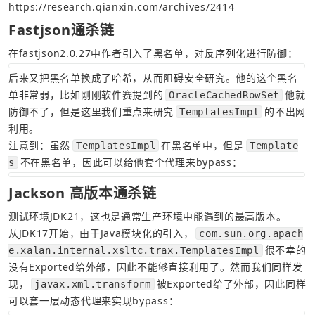
https://research.qianxin.com/archives/2414
Fastjson通杀链
在fastjson2.0.27中作者引入了黑名单，对反序列化进行防御：
后来又把黑名单换成了哈希，从而阻碍安全研究。他的这个黑名
单非常弱，比如刚刚软件赛提到的
他就
OracleCachedRowSet
防御不了，但是这里我们重点来研究
的不出网
TemplatesImpl
利用。
注意到：虽然
在黑名单中，但是
TemplatesImpl
Template
不在黑名单，因此可以给他套个代理来bypass：
s
Jackson 高版本通杀链
测试环境JDK21，这也是通常生产环境中能遇到的最高版本。
从JDK17开始，由于Java模块化的引入，
com.sun.org.apach
很不幸的
e.xalan.internal.xsltc.trax.TemplatesImpl
没有Exported给外部，因此不能够直接利用了。然而我们同样发
现，
被Exported给了外部，因此同样
javax.xml.transform
可以套一层动态代理来实现bypass：