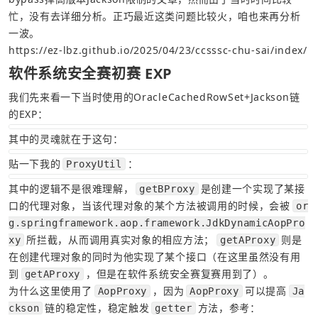
忙，没有去详细分析。正巧最近这类问题比较火，咱也来再分析
一波。
https://ez-lbz.github.io/2025/04/23/ccsssc-chu-sai/index/
软件系统安全赛初赛 EXP
我们先来看一下当时使用的OracleCachedRowSet+Jackson链
的EXP：
其中的灵魂就在于这句：
贴一下我的
：
ProxyUtil
其中的逻辑不是很难理解，
是创建一个实现了某接
getBProxy
口的代理对象，当该代理对象的某个方法被调用的时候，会被
or
g.springframework.aop.framework.JdkDynamicAopPro
所拦截，从而调用真实对象的相应方法；
则是
xy
getAProxy
在创建代理对象的同时为他实现了某个接口（在这里虽然没有用
到
，但是在软件系统安全赛复赛用到了）。
getAProxy
为什么这里使用了
，因为
可以提高
AopProxy
AopProxy
Ja
链的稳定性，稳定触发
方法，参考：
ckson
getter