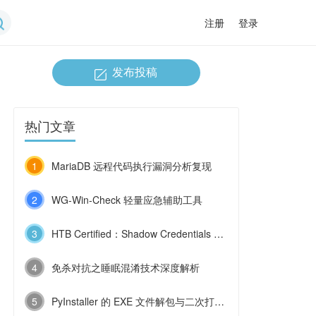
注册
登录
发布投稿
热门文章
1
MariaDB 远程代码执行漏洞分析复现
2
WG-Win-Check 轻量应急辅助工具
3
HTB Certified：Shadow Credentials 与 ESC9 的连环利用
4
免杀对抗之睡眠混淆技术深度解析
5
PyInstaller 的 EXE 文件解包与二次打包技术浅探