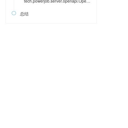
tech.powerjob.server.openapi.OpenAPIController
总结
