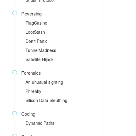
Shush Protocol
Reversing

FlagCasino
LootStash
Don't Panic!
TunnelMadness
Satellite Hijack
Forensics

An unusual sighting
Phreaky
Silicon Data Sleuthing
Coding

Dynamic Paths