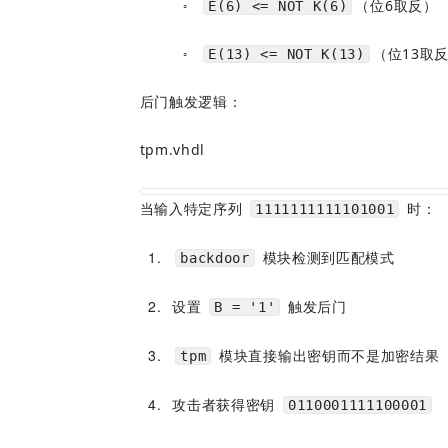
（位6取反）  
E(6) <= NOT K(6)
○
（位13取
E(13) <= NOT K(13)
○
后门触发逻辑：
tpm.vhdl
当输入特定序列 
 时：
1111111111101001
1
 模块检测到匹配模式
backdoor
2
设置 
 触发后门
B = '1'
3
 模块直接输出密钥而不是加密结果
tpm
4
攻击者获得密钥 
0110001111100001