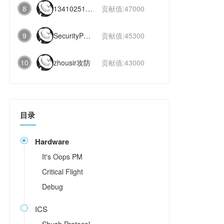
8
1341025112991831
贡献值:47000
9
SecurityPaper
贡献值:45300
10
zhousir攻防
贡献值:43000
目录
Hardware

It's Oops PM
Critical Flight
Debug
ICS
