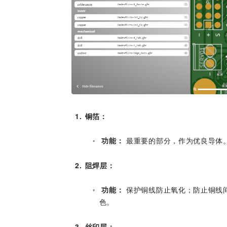
1
铜箔：
功能：
 最重要的部分，作为优良导体
○
2
阻焊层：
功能：
 保护铜线防止氧化；防止铜线
○
色。
3
丝印层：