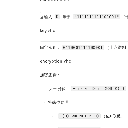
当输入 
 等于 
（
D
"1111111111101001"
key.vhdl
固定密钥：
（十六进制 
0110001111100001
encryption.vhdl
加密逻辑：
大部分位：
E(i) <= D(i) XOR K(i)
●
特殊位处理：
●
（位0取反）
E(0) <= NOT K(0)
○