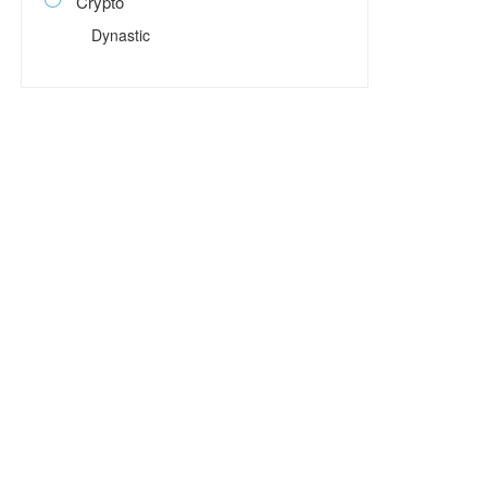
Crypto

Dynastic