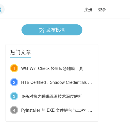
注册
登录
发布投稿
热门文章
1
WG-Win-Check 轻量应急辅助工具
2
HTB Certified：Shadow Credentials 与 ESC9 的连环利用
3
免杀对抗之睡眠混淆技术深度解析
4
PyInstaller 的 EXE 文件解包与二次打包技术浅探