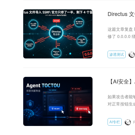
Direct
这篇文章复盘 Dir
修了 0.0.0.
权限账号能用、F
对比验证，附 imp
渗透测试
【AI安全】
如果攻击者能够
对正常按钮生
TOCTOU（Tim
AI专栏