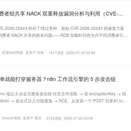
流消费者组共享 NACK 双重释放漏洞分析与利用（CVE-
243 补丁绕过）
-2026-25243 的补丁绕过变种。原始 CVE-2026-25243 的修复方案
费者 NACK 共享的根本问题——RDB 加载时仍然允许不同消费者引用
 对象。攻击者通过精心构造的 RDB 流数据，配合 jemalloc 堆分配器的
，可以实现任意地址读写，最终通过劫持 dictType 的 hashFunction 函数
想退休的吗喽
发表于 河南
· 1617浏览 · 2026-07-23 03:58
单就能打穿服务器？n8n 工作流引擎的 5 步攻击链
m 端点,5 步走完整条攻击链:任意文件读取 → 读 encryptionKey → 伪
admin → 表达式注入沙箱逃逸 → RCE。从发第一个 POST 到拿到 root,
文基于 n8n 1.65.0 真实复现,附完整攻击脚本与检测工具,所有 PoC 已开
zhousir攻防
发表于 重庆
· 3133浏览 · 2026-07-22 03:08