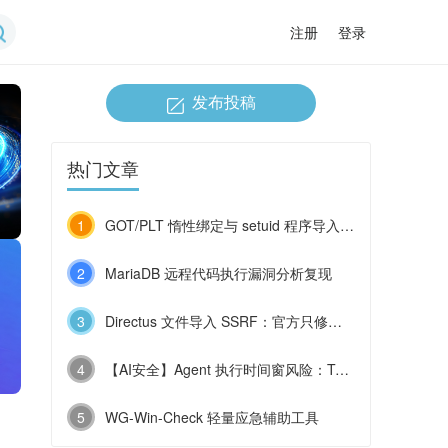
注册
登录
发布投稿
热门文章
战赛
1
GOT/PLT 惰性绑定与 setuid 程序导入函数劫持
2
MariaDB 远程代码执行漏洞分析复现
3
Directus 文件导入 SSRF：官方只修了一半，剩下 4 个盲区
4
【AI安全】Agent 执行时间窗风险：TOCTOU 点击劫持分析
5
WG-Win-Check 轻量应急辅助工具