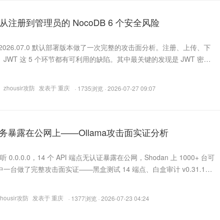
注册到管理员的 NocoDB 6 个安全风险
B 2026.07.0 默认部署版本做了一次完整的攻击面分析。注册、上传、下
JWT 这 5 个环节都有可利用的缺陷。其中最关键的发现是 JWT 密钥
te 的 nc_store 表里，配合 is_api_token 旁路可以绕过
sion 校验，伪造任意角色的 Token。配套附 nocodb-audit.sh 一键检测脚
zhousir攻防
发表于 重庆
· 1735浏览 · 2026-07-27 09:07
服务暴露在公网上——Ollama攻击面实证分析
监听 0.0.0.0，14 个 API 端点无认证暴露在公网，Shodan 上 1000+ 台可
一台做了完整攻击面实证——黑盒测试 14 端点、白盒审计 v0.31.1
rseNameBare 调用链（types/model/name.go:146）、对比
0.31.1 files 参数差异，发现 Ollama 团队只加校验器
zhousir攻防
发表于 重庆
· 1377浏览 · 2026-07-23 04:24