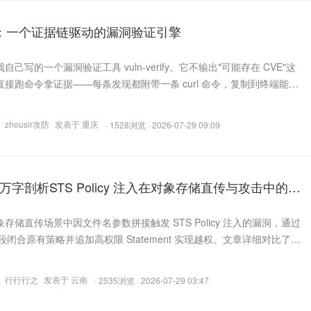
erify：一个证据链驱动的漏洞验证引擎
己写的一个漏洞验证工具 vuln-verify。它不输出"可能存在 CVE"这
接跑命令拿证据——每条发现都附带一条 curl 命令，复制到终端能复
ON 输出是给 AI Agent 设计的：Agent 读取 curl_command 字段自
输出就通知你"确认有效"。7 个插件覆盖 ThinkPHP RCE、Shiro 默
zhousir攻防
发表于 重庆
· 1528浏览 · 2026-07-29 09:09
字剖析STS Policy 注入在对象存储直传与攻击中的利
S 越权到 Unicode 二次绕过
存储直传场景中因文件名参数拼接触发 STS Policy 注入的漏洞，通过
 片段闭合原有策略并追加高权限 Statement 实现越权。文章详细对比了阿
解析差异，并演示了利用 Unicode 编码绕过关键字过滤的二次攻击方
行行行之
发表于 云南
· 2535浏览 · 2026-07-29 03:47