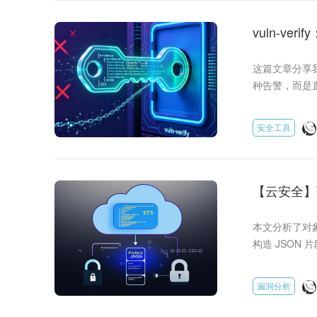
vuln-v
这篇文章分享我自
种告警，而是直
现。同时它的 JS
动执行，看到预期
安全工具
认密钥、Tomc
【云安全】万
用链：从 ST
本文分析了对象
构造 JSON
里云与腾讯云的
法。
漏洞分析