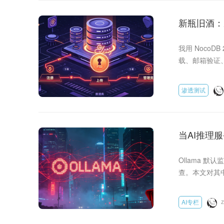
新瓶旧酒：从
我用 NocoD
载、邮箱验证、
明文存储在 SQLi
token_ver
渗透测试
本。
当AI推理
Ollama 默认
查。本文对其中
Go 源码追踪 Pa
v0.30.10→v
AI专栏