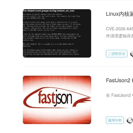
Linux内核
CVE-2026-
件清理逻辑存
证的漏洞 PoC
二进制安全
FastJso
在 FastJso
漏洞分析