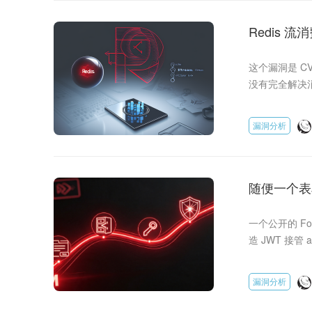
Redis 
2026-25
这个漏洞是 CVE
没有完全解决消
相同的 NACK
tcache 机制
漏洞分析
指针执
随便一个表
一个公开的 For
造 JWT 接管 
不到 3 秒。本
源。
漏洞分析