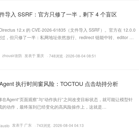
us 文件导入 SSRF：官方只修了一半，剩下 4 个盲区
ectus 12.x 的 CVE-2026-61835（文件导入 SSRF）。官方在 12.0.0
0 绕过，但只修了一半：私网地址依然放行、redirect 链能中转、editor 低
low 路由还能匿名触发以系统身份写库。我在 11.17.0 和 12.2.0 上
ort-ssrf-audit.py（双版本 + CVE 自
zhousir攻防
发表于 重庆
· 748浏览 · 2026-08-04 08:51
Agent 执行时间窗风险：TOCTOU 点击劫持分析
在Agent“页面观察”与“动作执行”之间改变目标状态，就可能让模型针
成的动作，最终落到已经变化的高风险操作上，这就是
e-of-Check to Time-of-Use）状态竞争。
发表于 广东
· 743浏览 · 2026-08-04 04:13
Fausto