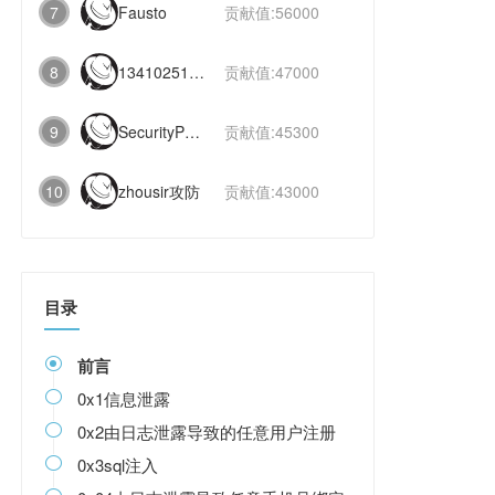
7
Fausto
贡献值:56000
8
1341025112991831
贡献值:47000
9
SecurityPaper
贡献值:45300
10
zhousir攻防
贡献值:43000
目录
前言

0x1信息泄露

0x2由日志泄露导致的任意用户注册

0x3sql注入
