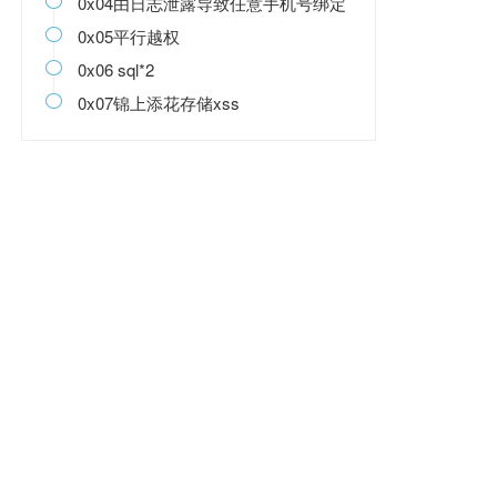
0x04由日志泄露导致任意手机号绑定

0x05平行越权

0x06 sql*2

0x07锦上添花存储xss
