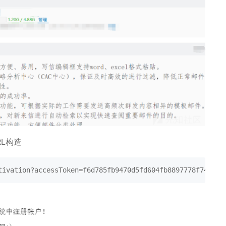
L构造
tivation?accessToken=f6d785fb9470d5fd604fb8897778f740