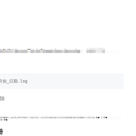
_月份_日期.log
删除
册