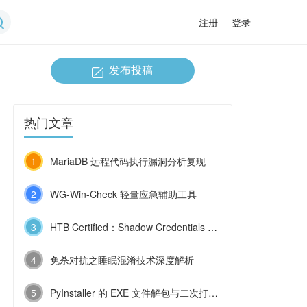
注册
登录
发布投稿
热门文章
1
MariaDB 远程代码执行漏洞分析复现
2
WG-Win-Check 轻量应急辅助工具
3
HTB Certified：Shadow Credentials 与 ESC9 的连环利用
4
免杀对抗之睡眠混淆技术深度解析
5
PyInstaller 的 EXE 文件解包与二次打包技术浅探