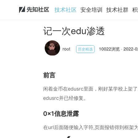
技术社区
安全培训
技术社群
积
记一次edu渗透
roоt
10022浏览 · 2022-02
历史精选
前言
闲着金币在edusrc里面，刚好某学校上
edusrc并已经修复。
0x1信息泄露
在url后面随便输入字符,页面报错得到框架为Th