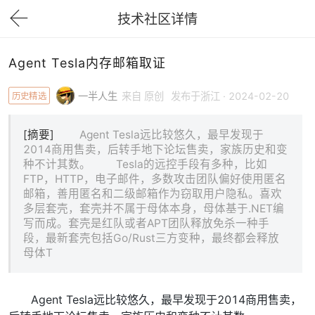
技术社区详情
下拉刷新
Agent Tesla内存邮箱取证
历史精选
一半人生
来自 原创
发布于浙江 · 2024-02-20
[摘要]
Agent Tesla远比较悠久，最早发现于
2014商用售卖，后转手地下论坛售卖，家族历史和变
种不计其数。 Tesla的远控手段有多种，比如
FTP，HTTP，电子邮件，多数攻击团队偏好使用匿名
邮箱，善用匿名和二级邮箱作为窃取用户隐私。喜欢
多层套壳，套壳并不属于母体本身，母体基于.NET编
写而成。套壳是红队或者APT团队释放免杀一种手
段，最新套壳包括Go/Rust三方变种，最终都会释放
母体T
Agent Tesla远比较悠久，最早发现于2014商用售卖，