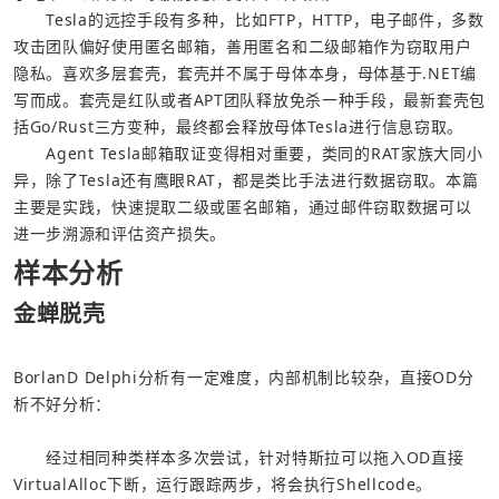
  Tesla的远控手段有多种，比如FTP，HTTP，电子邮件，多数
攻击团队偏好使用匿名邮箱，善用匿名和二级邮箱作为窃取用户
隐私。喜欢多层套壳，套壳并不属于母体本身，母体基于.NET编
写而成。套壳是红队或者APT团队释放免杀一种手段，最新套壳包
括Go/Rust三方变种，最终都会释放母体Tesla进行信息窃取。

  Agent Tesla邮箱取证变得相对重要，类同的RAT家族大同小
异，除了Tesla还有鹰眼RAT，都是类比手法进行数据窃取。本篇
主要是实践，快速提取二级或匿名邮箱，通过邮件窃取数据可以
进一步溯源和评估资产损失。
样本分析
金蝉脱壳
BorlanD Delphi分析有一定难度，内部机制比较杂，直接OD分
析不好分析：
  经过相同种类样本多次尝试，针对特斯拉可以拖入OD直接
VirtualAlloc下断，运行跟踪两步，将会执行Shellcode。