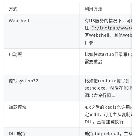
方式
利用方法
Webshell
有IIS服务的情况下，可
往
C:/inetpub/wwwro
写Webshell，其他We
目录
启动项
比如往startup目录写启
需要重启
覆写system32
比如把cmd.exe覆写到
sethc.exe，然后在RD
调出命令行窗口
加载模块
4.x之后的Redis允许用
定义dll，可用主从复制
DLL，直接加载执行
DLL劫持
劫持dbghelp.dll，主