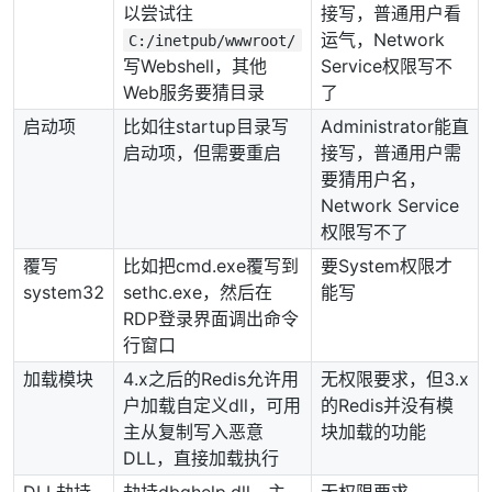
以尝试往
接写，普通用户看
运气，Network
C:/inetpub/wwwroot/
写Webshell，其他
Service权限写不
Web服务要猜目录
了
启动项
比如往startup目录写
Administrator能直
启动项，但需要重启
接写，普通用户需
要猜用户名，
Network Service
权限写不了
覆写
比如把cmd.exe覆写到
要System权限才
system32
sethc.exe，然后在
能写
RDP登录界面调出命令
行窗口
加载模块
4.x之后的Redis允许用
无权限要求，但3.x
户加载自定义dll，可用
的Redis并没有模
主从复制写入恶意
块加载的功能
DLL，直接加载执行
DLL劫持
劫持dbghelp.dll，主
无权限要求