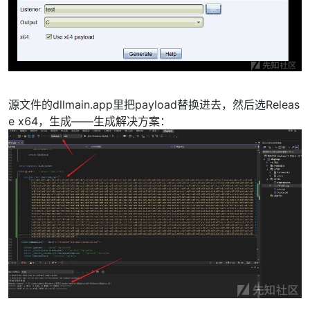
源文件的dllmain.app里把payload替换进去，然后选Releas
e x64，生成——生成解决方案：