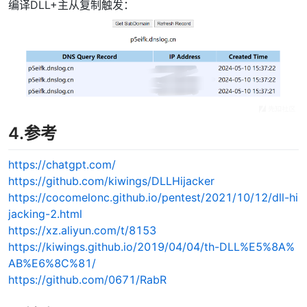
编译DLL+主从复制触发：
4.参考
https://chatgpt.com/
https://github.com/kiwings/DLLHijacker
https://cocomelonc.github.io/pentest/2021/10/12/dll-hi
jacking-2.html
https://xz.aliyun.com/t/8153
https://kiwings.github.io/2019/04/04/th-DLL%E5%8A%
AB%E6%8C%81/
https://github.com/0671/RabR