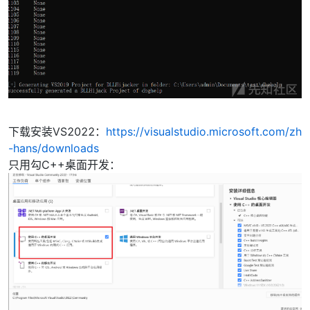
下载安装VS2022：
https://visualstudio.microsoft.com/zh
-hans/downloads
只用勾C++桌面开发：