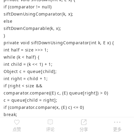
if
(
comparator
!=
null
)
siftDownUsingComparator
(
k
,
x
);
else
siftDownComparable
(
k
,
x
);
}
private
void
siftDownUsingComparator
(
int
k
,
E
x
)
{
int
half
=
size
>>>
1
;
while
(
k
<
half
)
{
int
child
=
(
k
<<
1
)
+
1
;
Object
c
=
queue
[
child
];
int
right
=
child
+
1
;
if
(
right
<
size
&&
comparator
.
compare
((
E
)
c
,
(
E
)
queue
[
right
])
>
0
)
c
=
queue
[
child
=
right
];
if
(
comparator
.
compare
(
x
,
(
E
)
c
)
<=
0
)
break
;
queue
[
k
]
=
c
;
k
=
child
;
点赞
评论
分享
更多