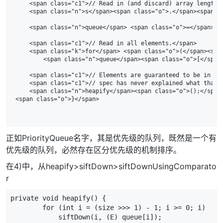
    <span class="c1">// Read in (and discard) array length</
    <span class="n">s</span><span class="o">.</span><span cl
    <span class="n">queue</span> <span class="o">=</span> <
    <span class="c1">// Read in all elements.</span>

    <span class="k">for</span> <span class="o">(</span><spa
        <span class="n">queue</span><span class="o">[</span
    <span class="c1">// Elements are guaranteed to be in "pr
    <span class="c1">// spec has never explained what that m
    <span class="n">heapify</span><span class="o">();</span>
正如PriorityQueue名字，其是优先级的队列，既然是一个有
优先级的队列，必然存在区分优先级的机制排序。
在4)中，从heapify>siftDown>siftDownUsingComparato
r
private
void
heapify
()
{
for
(
int
i
=
(
size
>>>
1
)
-
1
;
i
>=
0
;
i
)
siftDown
(
i
,
(
E
)
queue
[
i
]);