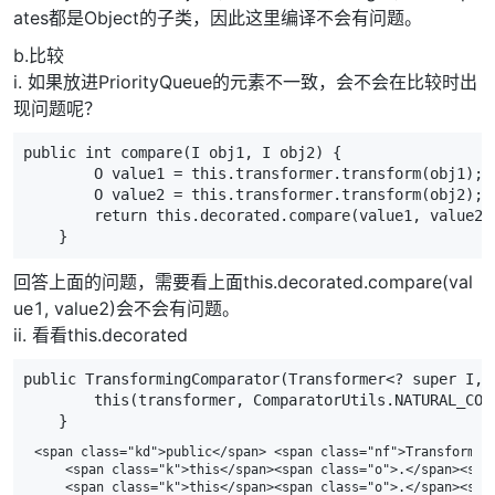
ates都是Object的子类，因此这里编译不会有问题。
b.比较
i. 如果放进PriorityQueue的元素不一致，会不会在比较时出
现问题呢？
public
int
compare
(
I
obj1
,
I
obj2
)
{
O
value1
=
this
.
transformer
.
transform
(
obj1
);
O
value2
=
this
.
transformer
.
transform
(
obj2
);
return
this
.
decorated
.
compare
(
value1
,
value2
)
}
回答上面的问题，需要看上面this.decorated.compare(val
ue1, value2)会不会有问题。
ii. 看看this.decorated
public
TransformingComparator
(
Transformer
<?
super
I
,
this
(
transformer
,
ComparatorUtils
.
NATURAL_COM
}
<span class="kd">public</span> <span class="nf">Transformin
    <span class="k">this</span><span class="o">.</span><spa
    <span class="k">this</span><span class="o">.</span><spa