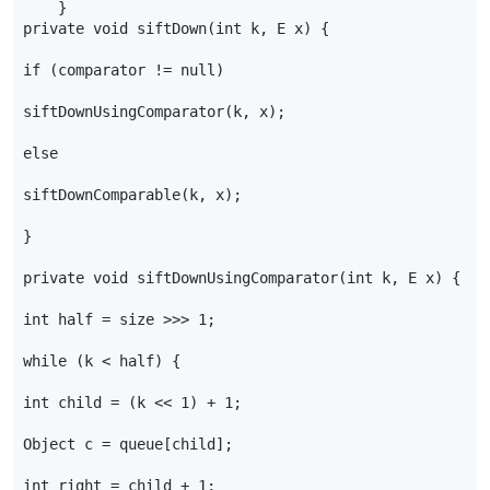
}
private
void
siftDown
(
int
k
,
E
x
)
{
if
(
comparator
!=
null
)
siftDownUsingComparator
(
k
,
x
);
else
siftDownComparable
(
k
,
x
);
}
private
void
siftDownUsingComparator
(
int
k
,
E
x
)
{
int
half
=
size
>>>
1
;
while
(
k
<
half
)
{
int
child
=
(
k
<<
1
)
+
1
;
Object
c
=
queue
[
child
];
int
right
=
child
+
1
;