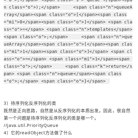
n class="o">);</span>     <span class="n">queueA
rray</span><span class="o">[</span><span class
="mi">0</span><span class="o">]</span> <span cla
ss="o">=</span> <span class="n">templates</span>
<span class="o">;</span>     <span class="n">que
ueArray</span><span class="o">[</span><span clas
s="mi">1</span><span class="o">]</span> <span cl
ass="o">=</span> <span class="mi">1</span><span 
class="o">;</span>     <span class="k">return</s
pan> <span class="n">queue</span><span class
="o">;</span> <span class="o">}</span> 
既然是正向思路，自然是从反序列化的本质出发。因此，很自然
第一个问题是待序列化反序列化的类是哪一个。
//java.util.PriorityQueue
4）它的readObject方法做了什么