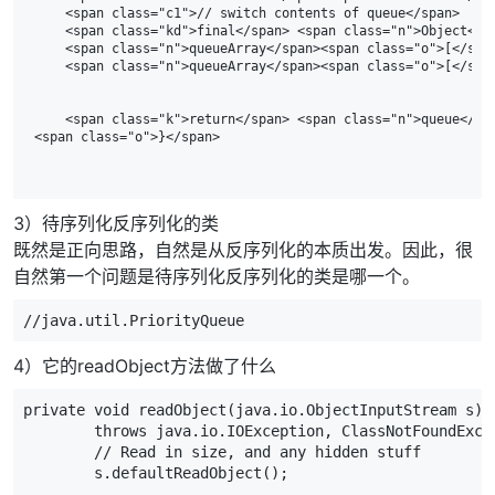
    <span class="c1">// switch contents of queue</span>

    <span class="kd">final</span> <span class="n">Object</s
    <span class="n">queueArray</span><span class="o">[</spa
    <span class="n">queueArray</span><span class="o">[</spa
    <span class="k">return</span> <span class="n">queue</spa
3）待序列化反序列化的类
既然是正向思路，自然是从反序列化的本质出发。因此，很
自然第一个问题是待序列化反序列化的类是哪一个。
//java.util.PriorityQueue
4）它的readObject方法做了什么
private
void
readObject
(
java
.
io
.
ObjectInputStream
s
)
throws
java
.
io
.
IOException
,
ClassNotFoundExce
// Read in size, and any hidden stuff
s
.
defaultReadObject
();