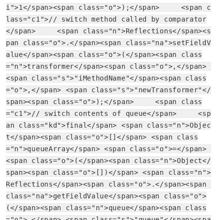
i">1</span><span class="o">);</span>     <span c
lass="c1">// switch method called by comparator
</span>     <span class="n">Reflections</span><s
pan class="o">.</span><span class="na">setFieldV
alue</span><span class="o">(</span><span class
="n">transformer</span><span class="o">,</span> 
<span class="s">"iMethodName"</span><span class
="o">,</span> <span class="s">"newTransformer"</
span><span class="o">);</span>     <span class
="c1">// switch contents of queue</span>     <sp
an class="kd">final</span> <span class="n">Objec
t</span><span class="o">[]</span> <span class
="n">queueArray</span> <span class="o">=</span> 
<span class="o">(</span><span class="n">Object</
span><span class="o">[])</span> <span class="n">
Reflections</span><span class="o">.</span><span 
class="na">getFieldValue</span><span class="o">
(</span><span class="n">queue</span><span class
="o">,</span> <span class="s">"queue"</span><spa