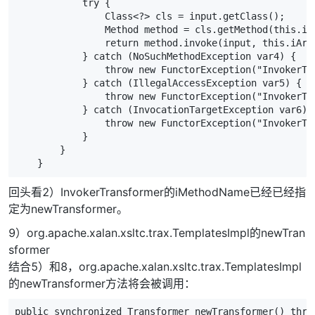
try
{
Class
<?>
cls
=
input
.
getClass
();
Method
method
=
cls
.
getMethod
(
this
.
iM
return
method
.
invoke
(
input
,
this
.
iArg
}
catch
(
NoSuchMethodException
var4
)
{
throw
new
FunctorException
(
"InvokerTr
}
catch
(
IllegalAccessException
var5
)
{
throw
new
FunctorException
(
"InvokerTr
}
catch
(
InvocationTargetException
var6
)
throw
new
FunctorException
(
"InvokerTr
}
}
}
回头看2）InvokerTransformer的iMethodName已经已经指
定为newTransformer。
9）org.apache.xalan.xsltc.trax.TemplatesImpl的newTran
sformer
结合5）和8，org.apache.xalan.xsltc.trax.TemplatesImpl
的newTransformer方法将会被调用：
public
synchronized
Transformer
newTransformer
()
thro