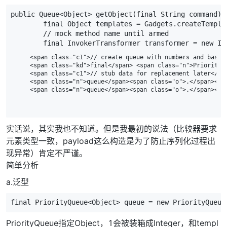
public
Queue
<
Object
>
getObject
(
final
String
command
)
final
Object
templates
=
Gadgets
.
createTempla
// mock method name until armed
final
InvokerTransformer
transformer
=
new
In
    <span class="c1">// create queue with numbers and basic 
    <span class="kd">final</span> <span class="n">PriorityQ
    <span class="c1">// stub data for replacement later</spa
    <span class="n">queue</span><span class="o">.</span><sp
实话说，其实我也不知道。但是我最初的说法（比较器要求
元素类型一致，payload这么构造是为了防止序列化过程出
现异常）肯定不严谨。
简单分析
a.泛型
final
PriorityQueue
<
Object
>
queue
=
new
PriorityQueue
PriorityQueue指定Object，1会被装箱成Integer，和templ