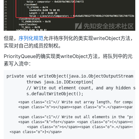
但是，
序列化规范
允许待序列化的类实现writeObject方法，
实现对自己的成员控制权。
PriorityQueue的确实现类writeObject方法，将队列中的元
素写入流中：
private
void
writeObject
(
java
.
io
.
ObjectOutputStream
s
throws
java
.
io
.
IOException
{
// Write out element count, and any hidden st
s
.
defaultWriteObject
();
    <span class="c1">// Write out array length, for compatib
    <span class="n">s</span><span class="o">.</span><span c
    <span class="c1">// Write out all elements in the "prope
    <span class="k">for</span> <span class="o">(</span><spa
        <span class="n">s</span><span class="o">.</span><sp