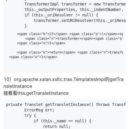
TransformerImpl
transformer
=
new
Transformer
this
.
_outputProperties
,
this
.
_indentNumber
,
t
if
(
this
.
_uriResolver
!=
null
)
{
transformer
.
setURIResolver
(
this
.
_uriResol
}
    <span class="k">if</span> <span class="o">(</span><span
        <span class="n">transformer</span><span class="o">.
    <span class="o">}</span>

    <span class="k">return</span> <span class="n">transforme
10）org.apache.xalan.xsltc.trax.TemplatesImpl的getTra
nsletInstance
接着看this.getTransletInstance
private
Translet
getTransletInstance
()
throws
Transfo
ErrorMsg
err
;
try
{
if
(
this
.
_name
==
null
)
{
return
null
;