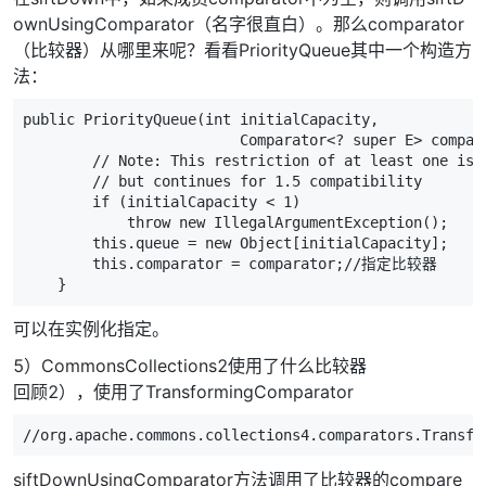
ownUsingComparator（名字很直白）。那么comparator
（比较器）从哪里来呢？看看PriorityQueue其中一个构造方
法：
public
PriorityQueue
(
int
initialCapacity
,
Comparator
<?
super
E
>
compar
// Note: This restriction of at least one is 
// but continues for 1.5 compatibility
if
(
initialCapacity
<
1
)
throw
new
IllegalArgumentException
();
this
.
queue
=
new
Object
[
initialCapacity
];
this
.
comparator
=
comparator
;
//指定比较器
}
可以在实例化指定。
5）CommonsCollections2使用了什么比较器
回顾2），使用了TransformingComparator
//org.apache.commons.collections4.comparators.Transfo
siftDownUsingComparator方法调用了比较器的compare