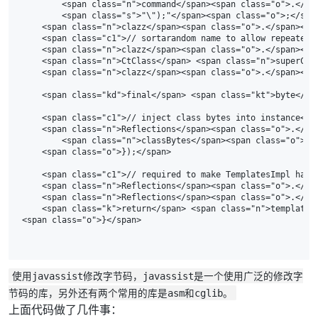
        <span class="n">command</span><span class="o">.</sp
        <span class="s">"\");"</span><span class="o">;</span
    <span class="n">clazz</span><span class="o">.</span><sp
    <span class="c1">// sortarandom name to allow repeated e
    <span class="n">clazz</span><span class="o">.</span><sp
    <span class="n">CtClass</span> <span class="n">superC</
    <span class="n">clazz</span><span class="o">.</span><sp
    <span class="kd">final</span> <span class="kt">byte</sp
    <span class="c1">// inject class bytes into instance</sp
    <span class="n">Reflections</span><span class="o">.</sp
        <span class="n">classBytes</span><span class="o">,<
    <span class="o">});</span>

    <span class="c1">// required to make TemplatesImpl happy
    <span class="n">Reflections</span><span class="o">.</sp
    <span class="n">Reflections</span><span class="o">.</sp
    <span class="k">return</span> <span class="n">templates<
使用javassist修改字节码，javassist是一个使用广泛的修改字
节码的库，另外还有两个常用的库是asm和cglib。
上面代码做了几件事：