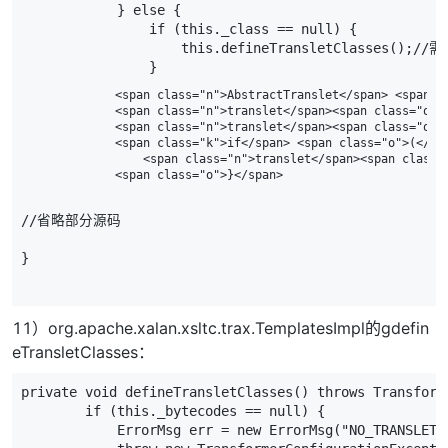
}
else
{
if
(
this
.
_class
==
null
)
{
this
.
defineTransletClasses
();
//
}
            <span class="n">AbstractTranslet</span> <span c
            <span class="n">translet</span><span class="o">.
            <span class="n">translet</span><span class="o">
            <span class="k">if</span> <span class="o">(</sp
                <span class="n">translet</span><span class=
//省略部分源码
}
11）org.apache.xalan.xsltc.trax.TemplatesImpl的gdefin
eTransletClasses：
private
void
defineTransletClasses
()
throws
Transform
if
(
this
.
_bytecodes
==
null
)
{
ErrorMsg
err
=
new
ErrorMsg
(
"NO_TRANSLET_