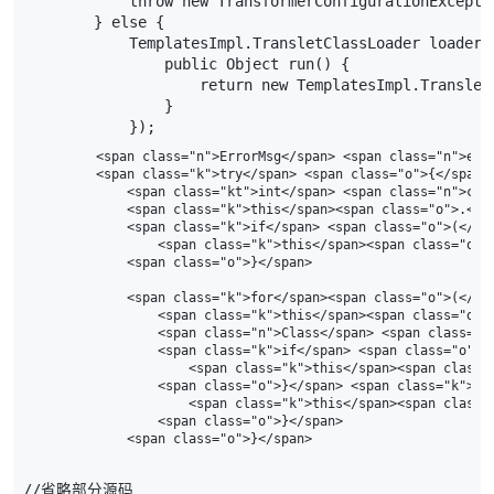
throw
new
TransformerConfigurationExcepti
}
else
{
TemplatesImpl
.
TransletClassLoader
loader
public
Object
run
()
{
return
new
TemplatesImpl
.
Translet
}
});
        <span class="n">ErrorMsg</span> <span class="n">err<
        <span class="k">try</span> <span class="o">{</span>

            <span class="kt">int</span> <span class="n">cla
            <span class="k">this</span><span class="o">.</s
            <span class="k">if</span> <span class="o">(</sp
                <span class="k">this</span><span class="o">
            <span class="o">}</span>

            <span class="k">for</span><span class="o">(</sp
                <span class="k">this</span><span class="o">
                <span class="n">Class</span> <span class="n
                <span class="k">if</span> <span class="o">(
                    <span class="k">this</span><span class=
                <span class="o">}</span> <span class="k">els
                    <span class="k">this</span><span class=
                <span class="o">}</span>

//省略部分源码