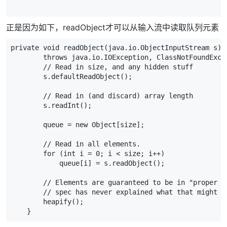
正是因为如下，readObject才可以从输入流中读取队列元素
private void readObject(java.io.ObjectInputStream s)

        throws java.io.IOException, ClassNotFoundExcep
        // Read in size, and any hidden stuff

        s.defaultReadObject();

        // Read in (and discard) array length

        s.readInt();

        queue = new Object[size];

        // Read in all elements.

        for (int i = 0; i < size; i++)

            queue[i] = s.readObject();

        // Elements are guaranteed to be in "proper or
        // spec has never explained what that might be
        heapify();

    }