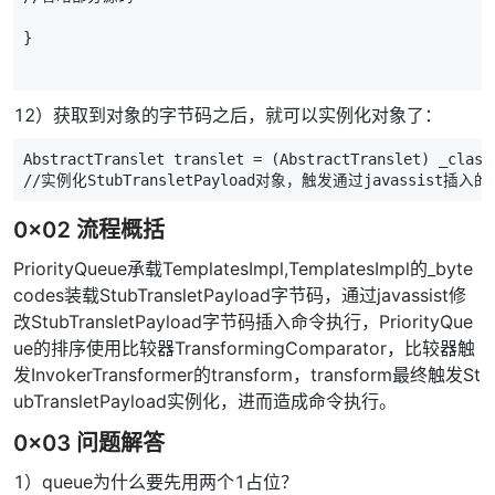
}
12）获取到对象的字节码之后，就可以实例化对象了：
AbstractTranslet
translet
=
(
AbstractTranslet
)
_class
//实例化StubTransletPayload对象，触发通过javassist插
0x02 流程概括
PriorityQueue承载TemplatesImpl,TemplatesImpl的_byte
codes装载StubTransletPayload字节码，通过javassist修
改StubTransletPayload字节码插入命令执行，PriorityQue
ue的排序使用比较器TransformingComparator，比较器触
发InvokerTransformer的transform，transform最终触发St
ubTransletPayload实例化，进而造成命令执行。
0x03 问题解答
1）queue为什么要先用两个1占位？