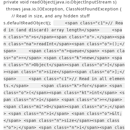
private
void
readObject
(
java
.
io
.
ObjectInputStream
s
)
throws
java
.
io
.
IOException
,
ClassNotFoundException
{
// Read in size, and any hidden stuff
s
.
defaultReadObject
();
    <span class="c1">// Rea
d in (and discard) array length</span>     <spa
n class="n">s</span><span class="o">.</span><spa
n class="na">readInt</span><span class="o">();</
span>     <span class="n">queue</span> <span cla
ss="o">=</span> <span class="k">new</span> <spa
n class="n">Object</span><span class="o">[</span
><span class="n">size</span><span class="o">];</
span>     <span class="c1">// Read in all elemen
ts.</span>     <span class="k">for</span> <span 
class="o">(</span><span class="kt">int</span> <s
pan class="n">i</span> <span class="o">=</span> 
<span class="mi">0</span><span class="o">;</span
> <span class="n">i</span> <span class="o">&lt;
</span> <span class="n">size</span><span class
="o">;</span> <span class="n">i</span><span clas