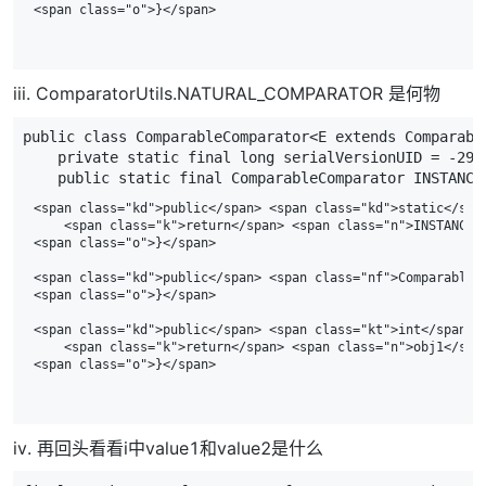
iii. ComparatorUtils.NATURAL_COMPARATOR 是何物
public
class
ComparableComparator
<
E
extends
Comparabl
private
static
final
long
serialVersionUID
=
-
291
public
static
final
ComparableComparator
INSTANCE
<span class="kd">public</span> <span class="kd">static</spa
    <span class="k">return</span> <span class="n">INSTANCE</
<span class="o">}</span>

<span class="kd">public</span> <span class="nf">ComparableCo
<span class="o">}</span>

<span class="kd">public</span> <span class="kt">int</span> 
    <span class="k">return</span> <span class="n">obj1</s
iv. 再回头看看i中value1和value2是什么