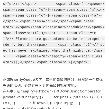
s="o">++)</span>         <span class="n">queue</
span><span class="o">[</span><span class="n">i</
span><span class="o">]</span> <span class="o">=
</span> <span class="n">s</span><span class
="o">.</span><span class="na">readObject</span><
span class="o">();</span>     <span class="c
1">// Elements are guaranteed to be in "proper o
rder", but the</span>     <span class="c1">// sp
ec has never explained what that might be.</span
>     <span class="n">heapify</span><span class
="o">();</span> <span class="o">}</span> 
正如PriorityQueue名字，其是优先级的队列，既然是一个有优
先级的队列，必然存在区分优先级的机制排序。
在4)中，从heapify>siftDown>siftDownUsingComparator
private
void
heapify
()
{
for
(
int
i
=
(
size
>>>
1
)
-
1
;
i
>=
0
;
i
)
siftDown
(
i
,
(
E
)
queue
[
i
]);
}
private
void
siftDown
(
int
k
,
E
x
)
{