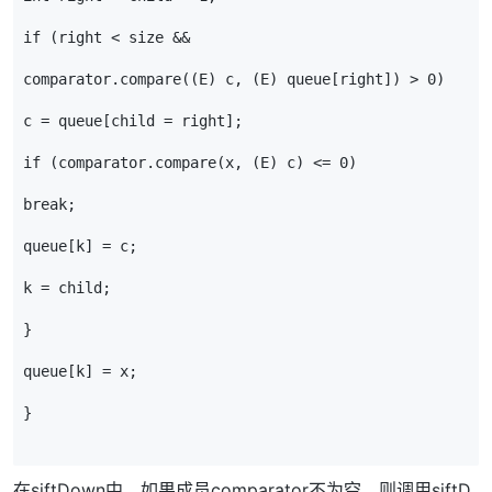
if
(
right
<
size
&&
comparator
.
compare
((
E
)
c
,
(
E
)
queue
[
right
])
>
0
)
c
=
queue
[
child
=
right
];
if
(
comparator
.
compare
(
x
,
(
E
)
c
)
<=
0
)
break
;
queue
[
k
]
=
c
;
k
=
child
;
}
queue
[
k
]
=
x
;
}
在siftDown中，如果成员comparator不为空，则调用siftD