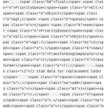
an>     <span class="kd">final</span> <span clas
s="n">PriorityQueue</span><span class="o">&lt;</
span><span class="n">Object</span><span class
="o">&gt;</span> <span class="n">queue</span> <s
pan class="o">=</span> <span class="k">new</span
> <span class="n">PriorityQueue</span><span clas
s="o">&lt;</span><span class="n">Object</span><s
pan class="o">&gt;(</span><span class="mi">2</sp
an><span class="o">,</span><span class="k">new</
span> <span class="n">TransformingComparator</sp
an><span class="o">(</span><span class="n">trans
former</span><span class="o">));</span>     <spa
n class="c1">// stub data for replacement later
</span>     <span class="n">queue</span><span cl
ass="o">.</span><span class="na">add</span><spa
n class="o">(</span><span class="mi">1</span><sp
an class="o">);</span>     <span class="n">queue
</span><span class="o">.</span><span class="na">
add</span><span class="o">(</span><span class="m