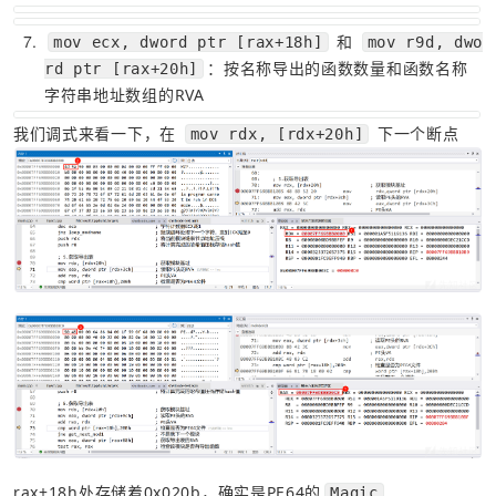
7
 和 
mov ecx, dword ptr [rax+18h]
mov r9d, dwo
：按名称导出的函数数量和函数名称
rd ptr [rax+20h]
字符串地址数组的RVA
我们调式来看一下，在 
 下一个断点
mov rdx, [rdx+20h]
rax+18h处存储着0x020b，确实是PE64的
Magic