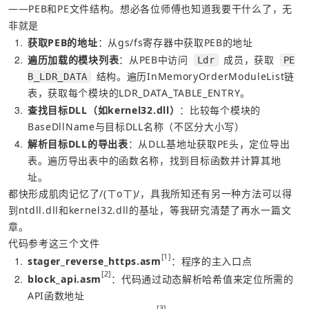
——PEB和PE文件结构。想必各位师傅也知道我要干什么了，无
非就是
1
获取PEB的地址
：从gs/fs寄存器中获取PEB的地址
2
遍历加载的模块列表
：从PEB中访问 
 成员，获取 
Ldr
PE
 结构。遍历InMemoryOrderModuleList链
B_LDR_DATA
表，获取每个模块的LDR_DATA_TABLE_ENTRY。
3
查找目标DLL（如kernel32.dll）
：比较每个模块的
BaseDllName与目标DLL名称（不区分大小写）
4
解析目标DLL的导出表
：从DLL基地址获取PE头，定位导出
表。遍历导出表中的函数名称，找到目标函数并计算其地
址。
都快形成肌肉记忆了/(ㄒoㄒ)/，具我所知还有另一种方法可以得
到ntdll.dll和kernel32.dll的基址，等我研究清楚了再水一篇文
章。
代码参考这三个文件
[1]
1
stager_reverse_https.asm
：程序的主入口点 
[2]
2
block_api.asm
：代码通过动态解析哈希值来定位所需的
API函数地址 
[3]