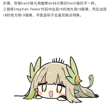
步骤，导致hash值与用偏移0x48计算的hash值的不一样。
②我将Stephen Fewer代码中出现r9的地方用r8替换，然后出现
r8的地方用r9替换，毕竟造轮子也喜欢搞点特殊。