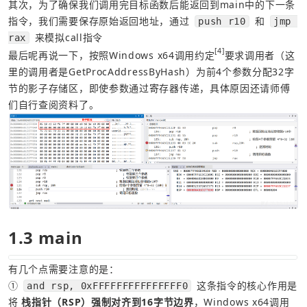
其次，为了确保我们调用完目标函数后能返回到main中的下一条
指令，我们需要保存原始返回地址，通过 
 和 
push r10
jmp 
 来模拟call指令
rax
[4]
最后呢再说一下，按照Windows x64调用约定
要求调用者（这
里的调用者是GetProcAddressByHash）为前4个参数分配32字
节的影子存储区，即使参数通过寄存器传递，具体原因还请师傅
们自行查阅资料了。
1.3 main
① 
 这条指令的核心作用是
and rsp, 0xFFFFFFFFFFFFFFF0
将 
栈指针（RSP）强制对齐到16字节边界
，Windows x64调用