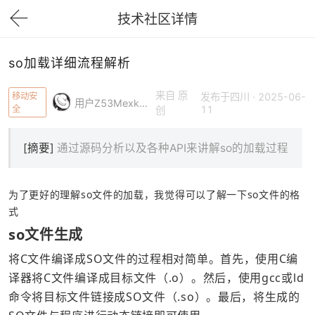
技术社区详情
下拉刷新
so加载详细流程解析
来自 原
移动安
发布于四川 · 2025-06-
用户Z53Mexk87N
全
11
创
[摘要]
通过源码分析以及各种API来讲解so的加载过程
为了更好的理解so文件的加载，我觉得可以了解一下so文件的格
式
so文件生成
将C文件编译成SO文件的过程相对简单。首先，使用C
编
译器
将C文件编译成目标文件（.o）。然后，使用gcc或ld
命令将目标文件链接成SO文件（.so）。最后，将生成的