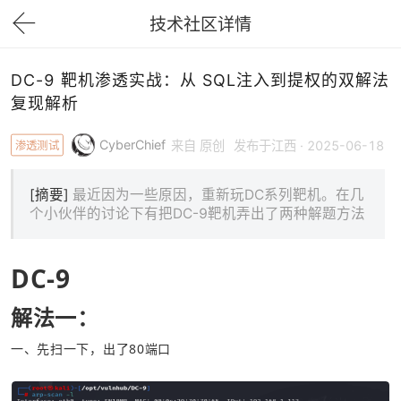
技术社区详情
下拉刷新
DC-9 靶机渗透实战：从 SQL注入到提权的双解法
复现解析
CyberChief
渗透测试
来自 原创
发布于江西 · 2025-06-18
[摘要]
最近因为一些原因，重新玩DC系列靶机。在几
个小伙伴的讨论下有把DC-9靶机弄出了两种解题方法
DC-9
解法一：
一、先扫一下，出了80端口