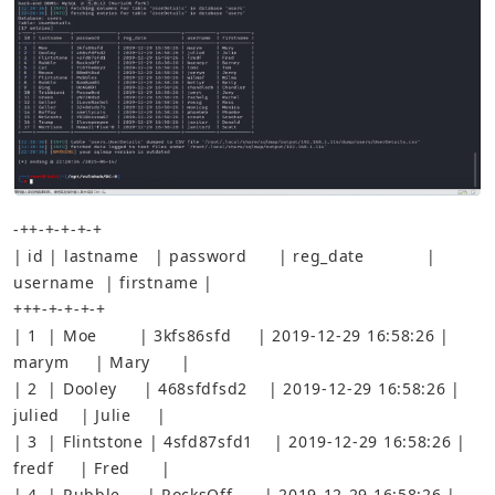
| id | lastname   | password      | reg_date            | 
| 1  | Moe        | 3kfs86sfd     | 2019-12-29 16:58:26 | 
| 2  | Dooley     | 468sfdfsd2    | 2019-12-29 16:58:26 | 
| 3  | Flintstone | 4sfd87sfd1    | 2019-12-29 16:58:26 | 
| 4  | Rubble     | RocksOff      | 2019-12-29 16:58:26 | 