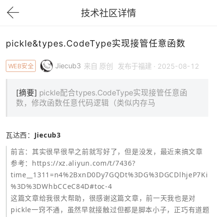
技术社区详情
下拉刷新
pickle&types.CodeType实现接管任意函数
Jiecub3
WEB安全
来自 原创
发布于福建 · 2025-08-12
[摘要]
pickle配合types.CodeType实现接管任意函
数，修改函数任意代码逻辑（类似内存马
瓦达西：
Jiecub3
前言：其实很早很早之前就写好了，但是没发，最近来搞文章
参考：
https://xz.aliyun.com/t/7436?
time__1311=n4%2BxnD0Dy7GQDt%3DG%3DGCDlhjeP7Ki
%3D%3DWhbCCeC84D#toc-4
这篇文章给我很大帮助，很感谢这篇文章，前一天我也是对
pickle一窍不通，虽然早就接触过但都是脚本小子，正巧有道题