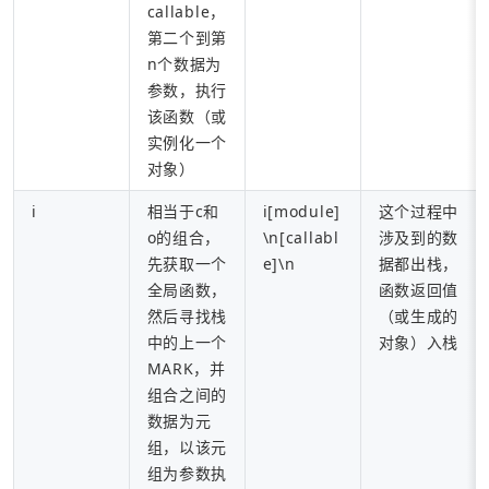
callable，
第二个到第
n个数据为
参数，执行
该函数（或
实例化一个
对象）
i
相当于c和
i[module]
这个过程中
o的组合，
\n[callabl
涉及到的数
先获取一个
e]\n
据都出栈，
全局函数，
函数返回值
然后寻找栈
（或生成的
中的上一个
对象）入栈
MARK，并
组合之间的
数据为元
组，以该元
组为参数执