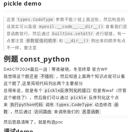
pickle demo
这里
参数不能少就上面这些，然后构造的
types.CodeType
话其实可以直接
查看我们恶
myevil.__code__.__dir__()
意函数就行，然后通过
进行赋值，有一
builtins.setattr
点要注意
和
例出来的顺序有点
参数赋值的顺序
__dir__()
不一样，要注意
例题 const_python
DASCTF2024最后一战｜寒夜破晓，冬至终章 官方WP
我觉得这个题还是
，然后知道上面两个知识点就可以看
不错的
这个题了,这里简短代码列出两个主要部分
总得来说，就是有个
但是有waf（尽管
pickle反序列化的接口
这个被绕了），然后我们可以通过
反序列化这个点
pickle
来
调用
动态修改
执行python代码
types.CodeType
函
，然后通过
来调用我们的
数
访问路由
恶意函数
然后思路清晰了，就是构造poc
调试demo