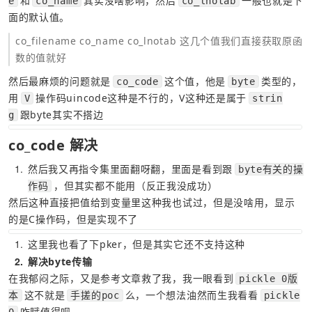
和
其实没啥影响，然后
一般也就是下
e
co_name
co_lnotab
面的默认值。
co_filename co_name co_lnotab 这几个值我们直接获取原函
数的值就好
然后最麻烦的问题就是
这个值，他是
类型的，
co_code
byte
用
操作码uincode这种是不行的，V这种还是属于
V
strin
跟byte其实不搭边
g
co_code 解决
1
然后我又再指令集里面翻呀翻，里面是看到跟
byte有关的操
，但其实都不能用（反正我没成功）
作码
然后这种直接把值给到变量里这种我也试过，但是没啥用，显示
的是C操作码，但是实现不了
1
这里我也看了下pker，但是其实它还不支持这种
2
解决byte传输
在我郁闷之际，又是参考文章救了我，我一眼看到
pickle 0版
这不就是
么，一个想法油然而生我看看
本
手搓的poc
pickle
咋赋值得呗
0