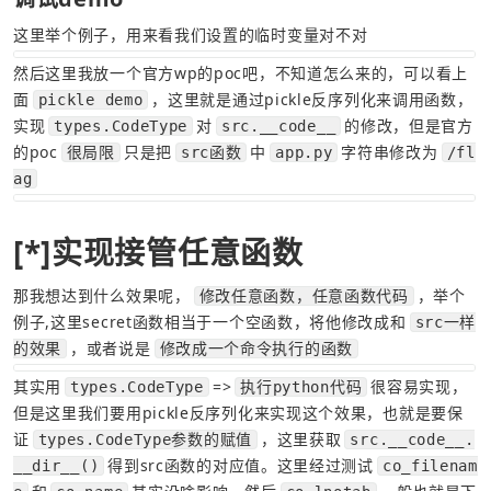
这里举个例子，用来看我们设置的临时变量对不对
然后这里我放一个官方wp的poc吧，不知道怎么来的，可以看上
面
，这里就是通过pickle反序列化来调用函数，
pickle demo
实现
对
的修改，但是官方
types.CodeType
src.__code__
的poc
只是把
中
字符串修改为
很局限
src函数
app.py
/fl
ag
[*]实现接管任意函数
那我想达到什么效果呢，
，举个
修改任意函数，任意函数代码
例子,这里secret函数相当于一个空函数，将他修改成和
src一样
，或者说是
的效果
修改成一个命令执行的函数
其实用
=>
很容易实现，
types.CodeType
执行python代码
但是这里我们要用pickle反序列化来实现这个效果，也就是要保
证
，这里获取
types.CodeType参数的赋值
src.__code__.
得到src函数的对应值。这里经过测试
__dir__()
co_filenam