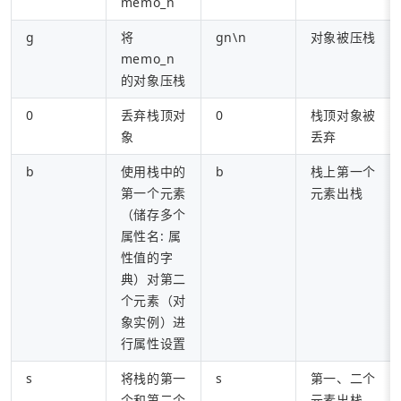
memo_n
g
将
gn\n
对象被压栈
memo_n
的对象压栈
0
丢弃栈顶对
0
栈顶对象被
象
丢弃
b
使用栈中的
b
栈上第一个
第一个元素
元素出栈
（储存多个
属性名: 属
性值的字
典）对第二
个元素（对
象实例）进
行属性设置
s
将栈的第一
s
第一、二个
个和第二个
元素出栈，