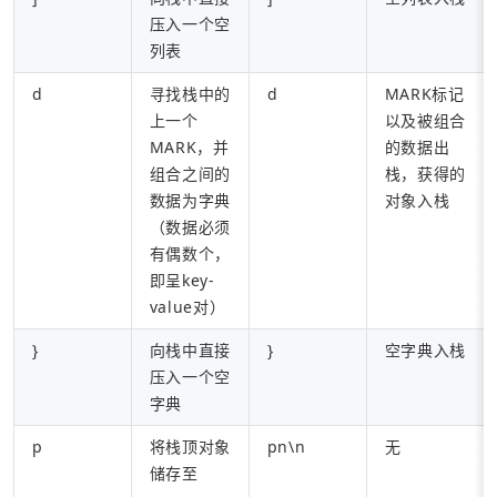
压入一个空
列表
d
寻找栈中的
d
MARK标记
上一个
以及被组合
MARK，并
的数据出
组合之间的
栈，获得的
数据为字典
对象入栈
（数据必须
有偶数个，
即呈key-
value对）
}
向栈中直接
}
空字典入栈
压入一个空
字典
p
将栈顶对象
pn\n
无
储存至