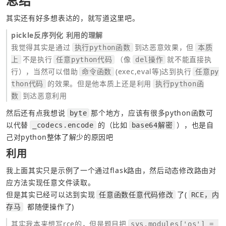
总结
其实还有好多想表达的，就写道这里吧。
pickle反序列化 利用的理解
我觉得其实是通过
到达恶意效果，但
执行python函数
本质
不是执行
（像
就不能直接执
上
任意python代码
del操作
行），当然可以借助
(exec,eval等)达到执行
命令函数
任意py
的效果。但是他本质上还是利用
thon代码
执行python函
到达恶意利用
数
然后还有点我想说
那个地方，应该有很多python函数可
byte
以代替
的（比如
），也是自
_codecs.encode
base64解密
己对python整体了解少的原因吧
利用
我上面其实只是示例了一个通过flask路由，然后动态修改路由对
应方法实现任意文件读取。
但是其实已经可以达到实现
了(
任意函数任意代码修改
RCE，内
 都随便操作了)
存马
其实我本来想写rce的，但是题目把
sys.modules['os'] = 