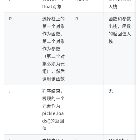
float对象
入栈
R
选择栈上的
R
函数和参数
第一个对象
出栈，函数
作为函数、
的返回值入
第二个对象
栈
作为参数
（第二个对
象必须为元
组），然后
调用该函数
.
程序结束，
.
无
栈顶的一个
元素作为
pickle.loa
ds()的返回
值