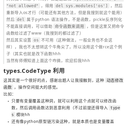
，得用
，然后
"not allowed"
del sys.modules['os']
重新导入os才行（可能还有其他方法，但是我搜到就这个能用）
然后
属于python 语法操作，不是函数，pickle反序列化
del
不能直接调用，可以借助
，但是这里又把命令
命令函数来调用
函数给过滤了www（我搜到的都过滤了） 
然后其实设置
不可用（这种做法，一般业务也不会这
os
样），我也不太想转这个牛角尖了，所以没用这个做rce这个例
子（其实也就是改下函数hhh
当然有师傅知道上面这个咋搞，欢迎扣我hhh
types.CodeType 利用
这其实是一个很好的点，感谢出题人让我接触到，这种
动态修改
，操作空间挺大的感觉。
函数
比如： 
只要有变量覆盖这种洞，就可以利用这个点就可以修改函
●
数，然后调用函数达到恶意利用（不过前提还得导入
type
模块hh
s
还有像python原型链污染这种，就是本质也是变量覆盖
●