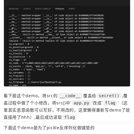
看下面这个demo，将src的
覆盖给
,覆
__code__
secret()
盖过程中做了个小修改，将src()中'
'改成'
'（这
app.py
flag
里其实恶意函数可以写好，不用改的，这里懒得重新写demo了就
直接用了hhh）,最后成功读取
flag
下面这个demo是为了pickle反序列化做铺垫的