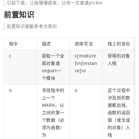
引起了我，让我慢慢道来，让你一文速通pickle
前置知识
前置知识都搬参考文章的
指令
描述
具体写法
栈上的变化
c
获取一个全
c[module
获得的对象
局对象或
]\n[instan
入栈
import一
ce]\n
个模块
o
寻找栈中的
o
这个过程中
上一个
涉及到的数
MARK，以
据都出栈，
之间的第一
函数的返回
个数据（必
值（或生成
须为函数）
的对象）入
为
栈