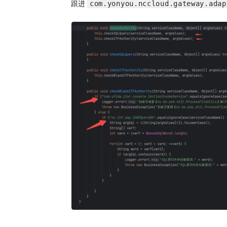
跟进
com.yonyou.nccloud.gateway.adap