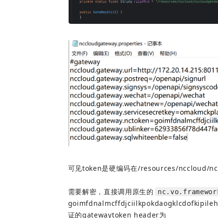
可见token是硬编码在/resources/nccloud/nccl
需要解密，直接调用原生的
nc.vo.framewor
goimfdnalmcffdjciilkpokdaogklcdof
证的gatewaytoken header为