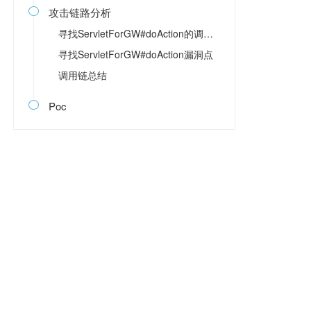
攻击链路分析

寻找ServletForGW#doAction的调用入口
寻找ServletForGW#doAction漏洞点
调用链总结
Poc
