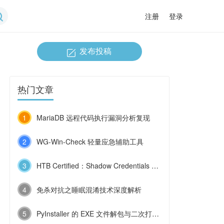
注册
登录
发布投稿
热门文章
1
MariaDB 远程代码执行漏洞分析复现
2
WG-Win-Check 轻量应急辅助工具
3
HTB Certified：Shadow Credentials 与 ESC9 的连环利用
4
免杀对抗之睡眠混淆技术深度解析
5
PyInstaller 的 EXE 文件解包与二次打包技术浅探