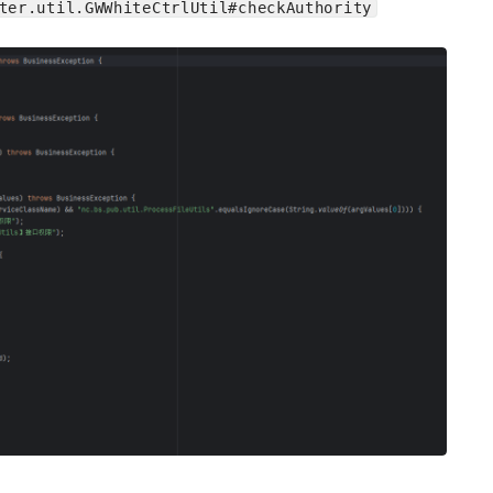
ter.util.GWWhiteCtrlUtil#checkAuthority