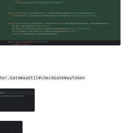
）
ter.GateWayUtil#checkGateWayToken