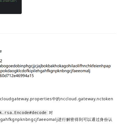
oudgateway.properties中的nccloud.gateway.nctoken
对
k.rsa.Encode#decode
kipilehgahfkgnpknbngcjfaeeomalj进行解密得到可以通过身份认