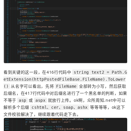
看到关键的这一段，在416行代码中
string text2 = Path.G
etExtension(httpPostedFileBase.FileName).ToLower
从名字可以看出，先将
全部转为小写，然后获取
()
FileName
后缀名，在417行代码中对后缀名进行了一个黑名单的判断，如果
不等于
或
就放行上传。ok啊，众所周知.net中可以
asp
aspx
解析多个后缀
等等等等，ok这下
cshtml、cer、soap、ashx
文件校验解决了，继续跟着代码走下去。