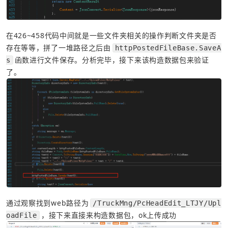
在426~458代码中间就是一些文件夹相关的操作判断文件夹是否
存在等等，拼了一堆路径之后由
httpPostedFileBase.SaveA
函数进行文件保存。分析完毕，接下来该构造数据包来验证
s
了。
通过观察找到web路径为
/TruckMng/PcHeadEdit_LTJY/Upl
，接下来直接来构造数据包，ok上传成功
oadFile