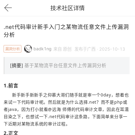
技术社区详情
下拉刷新
.net代码审计新手入门之某物流任意文件上传漏洞
分析
badk1ng
漏洞分析
来自 原创
发布于广西 · 2025-10-13
[摘要]
基于某物流平台任意文件上传漏洞分析
1.前言
新手新手新新手之仰慕大哥们随手就是审一个0day，想着也
来试一下代码审计呢。然后就是为什么选择.net？而不是php或
者java，因为打小就看@远海 师傅的代码审计文章，因此在耳濡
目染之下，也想试一下.net代码审计这条路，下面简单来分享一
下近期对某物流系统的审计过程。
2.正文