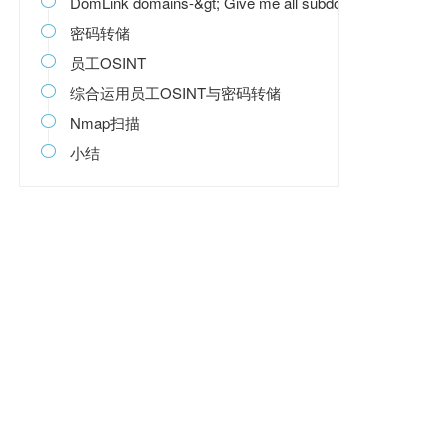
DomLink domains-&gt; Give me all subdomains

密码转储

员工OSINT

综合运用员工OSINT与密码转储

Nmap扫描

小结
