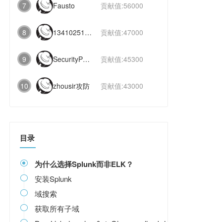
7
Fausto
贡献值:56000
8
1341025112991831
贡献值:47000
9
SecurityPaper
贡献值:45300
10
zhousir攻防
贡献值:43000
目录
为什么选择Splunk而非ELK？

安装Splunk

域搜索

获取所有子域
