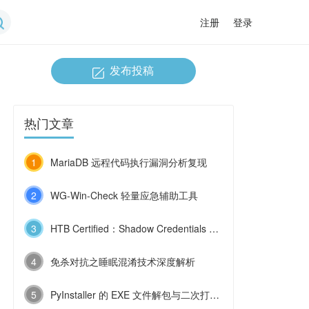
注册
登录
发布投稿
热门文章
1
MariaDB 远程代码执行漏洞分析复现
2
WG-Win-Check 轻量应急辅助工具
3
HTB Certified：Shadow Credentials 与 ESC9 的连环利用
4
免杀对抗之睡眠混淆技术深度解析
5
PyInstaller 的 EXE 文件解包与二次打包技术浅探