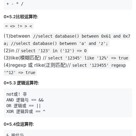
+
-
*
/
0x5.2比较运算符:
= <> != > <
(1)between
//select database() between 0x61 and 0x7
a; //select database() between 'a' and 'z';
(2)in //
select '123' in ('12') => 0
(3)like(模糊匹配) //
select '12345' like '12%' => true
(4)regexp 或 rlike(正则匹配)//
select '123455' regexp
'^12' => true
0x5.3 逻辑运算符:
not或
!
非
AND
逻辑与
==
&&
OR
逻辑或
==
||
XOR
逻辑异或
==
^
0x5.4位运算符:
&
按位与