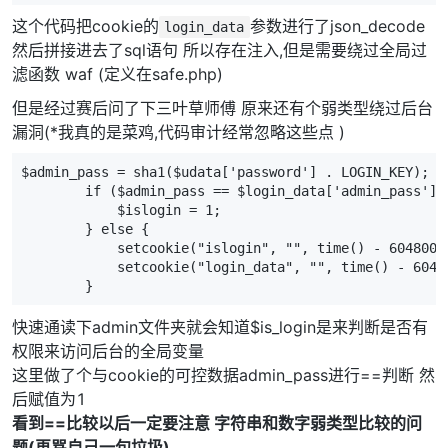
这个代码把cookie的
参数进行了json_decode
login_data
然后拼接进去了sql语句 所以存在注入,但是需要绕过全局过
滤函数 waf (定义在safe.php)
但是经过赛后问了下三叶草师傅 原来还有个弱类型绕过后台
漏洞(*我真的是菜鸡,代码审计经常忽略这些点 )
$admin_pass = sha1($udata['password'] . LOGIN_KEY);

        if ($admin_pass == $login_data['admin_pass']) 
            $islogin = 1;

        } else {

            setcookie("islogin", "", time() - 604800);
            setcookie("login_data", "", time() - 60480
        }
快速通读下admin文件夹就会知道$is_login是来判断是否有
权限来访问后台的全局变量
这里做了个与cookie的可控数据admin_pass进行==判断 然
后赋值为1
看到==比较以后一定要注意 字符串和数字弱类型比较的问
题(再骂自己一句垃圾)