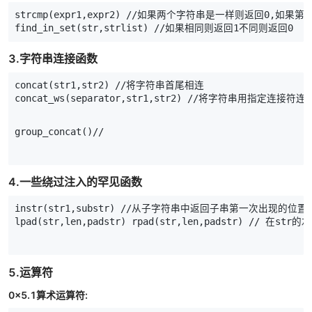
strcmp
(
expr1
,
expr2
)
//
如果两个字符串是一样则返回
0
,
如果第
find_in_set
(
str
,
strlist
)
//
如果相同则返回
1
不同则返回
0
3.字符串连接函数
concat
(
str1
,
str2
)
//
将字符串首尾相连
concat_ws
(
separator
,
str1
,
str2
)
//
将字符串用指定连接符连
group_concat
()
//
4.一些绕过注入的罕见函数
instr
(
str1
,
substr
)
//
从子字符串中返回子串第一次出现的位置
lpad
(
str
,
len
,
padstr
)
rpad
(
str
,
len
,
padstr
)
//
在
str的左
5.运算符
0x5.1算术运算符: