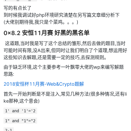
写的有点长了
到时候我调试好php环境研究清楚在另写篇文章细分析下
(大佬别期待我,我只是个菜鸡。。。)
0x8.2 安恒11月赛 好黑的黑名单
​ 这道题,当时我是写了这个总结的雏形,然后去做的题目,当时
可能时间有限,没A出来,但同时让我们明白了个道理,想运用好
这些知识去解题,还是需要一定的技巧,去探测规则。
由于缺乏环境,这个主要参考一叶飘零大佬的wp来编写解题
思路:
2018安恒杯11月赛-Web&Crypto题解
首先一开始判断是不是注入,常见几种方法(很多种情况,还有li
ke那种,这个意会)
1' and '1'='2
1" and "1"="2
2-1