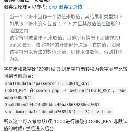
弱类型原理可以参考:
php 弱类型总结
当一个字符串当作一个数值来取值，其结果和类型如下:
如果该字符串没有包含'.','e','E'并且其数值值在整形的
范围之内
该字符串被当作int来取值，其他所有情况下都被作为fl
oat来取值，该字符串的开始部分决定了它的值，如果
该字符串以合法的数值开始，则使用该数值，否则其值
为0。
字符串和数字比较的时候 规则是字符串转换为数字类型比较
回到当前题目:
sha1($udata['password'] . LOGIN_KEY)
在
=>
LOGIN_KEY
common.php
define('LOGIN_KEY', 'abc
hdbb768526');
3aa526bed244d14a09ddcc49ba36684866ec7661
var_dump(sha1('abchdbb768526') == 3); => true
所以这个可以考虑从0到1000进行爆破(LOGIN_KEY 非默认
值的时候) 然后进入后台