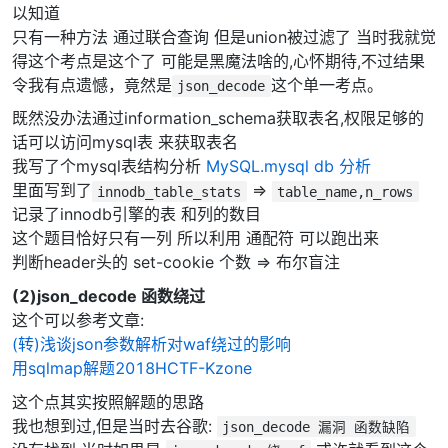
以知道
只有一种方法 通过联合查询 但是union被过滤了 当时我就觉
得这个考点是这个了 可能是黑魔法啥的,心怀期待,不过结果
令我有点遗憾，竟然是
这个单一考点。
json_decode
既然没办法通过information_schema获取表名,权限足够的
话可以访问mysql表 来获取表名
我写了个mysql表结构分析
MySQL.mysql db 分析
里面写到了
=>
innodb_table_stats
table_name,n_rows
记录了innodb引擎的表 和列的数目
这个题目恰好只有一列 所以利用 通配符 可以跑出来
判断header头的 set-cookie 个数 => 布尔盲注
(2)json_decode 函数绕过
这个可以参考文章:
(转)浅谈json参数解析对waf绕过的影响
用sqlmap解题2018HCTF-Kzone
这个点其实按照解题的思路
我也想到过,但是当时去谷歌:
json_decode 漏洞 函数缺陷