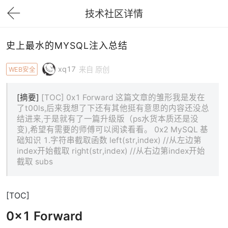
技术社区详情
下拉刷新
史上最水的MYSQL注入总结
xq17
WEB安全
来自 原创
[摘要]
[TOC] 0x1 Forward ​ 这篇文章的雏形我是发在
了t00ls,后来我想了下还有其他挺有意思的内容还没总
结进来,于是就有了一篇升级版（ps水货本质还是没
变),希望有需要的师傅可以阅读看看。 0x2 MySQL 基
础知识 1.字符串截取函数 left(str,index) //从左边第
index开始截取 right(str,index) //从右边第index开始
截取 subs
[TOC]
0x1 Forward