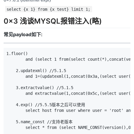
​
select {x 1} from {x test} limit 1;
0x3 浅谈MYSQL报错注入(略)
常见payload如下:
1.floor()

        and (select 1 from(select count(*),concat(ver
    2.updatexml() //5.1.5

        and 1=(updatexml(1,concat(0x3a,(select user())
    3.extractvalue() //5.1.5

        and extractvalue(1,concat(0x5c,(select user())
    4.exp() //5.5.5版本之后可以使用

        select host from user where user = 'root' and
    5.name_const //支持老版本

        select * from (select NAME_CONST(version(),0)