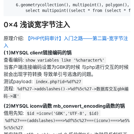
    6.geometrycollection()，multipoint()，polygon()
        select multipoint((select * from (select * fr
0x4 浅谈宽字节注入
原理介绍:
【PHP代码审计】入门之路——第二篇-宽字节注
入
(1)MYSQL client链接编码的锅
查看编码:
show variables like '%character%'
当客户端连接编码设置为GBK的时候 与php进行交互的时候
就会出现字符转换 导致单引号逃逸的问题。
测试payload:
index.php?id=%df%27
流程:
%df%27->addslashes()->%df%5c%27->数据库交互gbk编
码->運'
(2)MYSQL iconv函数 mb_convert_encoding函数的锅
借用先知:
$id =iconv('GBK','UTF-8', $id)
%df%27===(addslashes)===>%df%5c%27===(iconv)===>%e5%
5c%5c%27