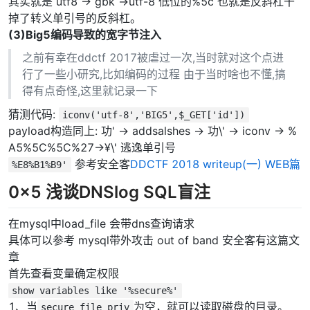
其实就是 utf8 -> gbk ->utf-8 低位的%5c 也就是反斜杠干
掉了转义单引号的反斜杠。
(3)Big5编码导致的宽字节注入
之前有幸在ddctf 2017被虐过一次,当时就对这个点进
行了一些小研究,比如编码的过程 由于当时啥也不懂,搞
得有点奇怪,这里就记录一下
猜测代码:
iconv('utf-8','BIG5',$_GET['id'])
payload构造同上: 功' -> addsalshes -> 功\' -> iconv -> %
A5%5C%5C%27->¥\' 逃逸单引号
参考安全客
DDCTF 2018 writeup(一) WEB篇
%E8%B1%B9'
0x5 浅谈DNSlog SQL盲注
在mysql中load_file 会带dns查询请求
具体可以参考 mysql带外攻击 out of band 安全客有这篇文
章
首先查看变量确定权限
show variables like '%secure%'
1、当
为空，就可以读取磁盘的目录。
secure_file_priv