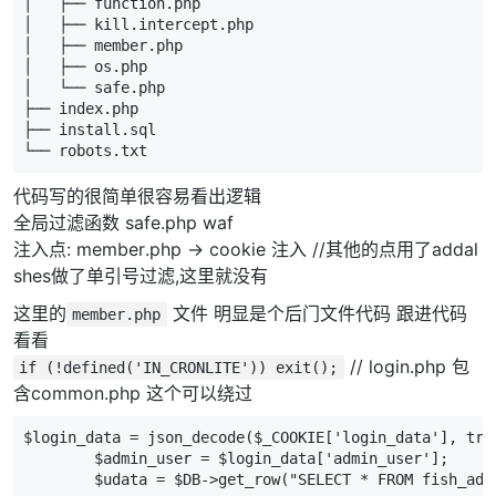
│   ├── function.php

│   ├── kill.intercept.php

│   ├── member.php

│   ├── os.php

│   └── safe.php

├── index.php

├── install.sql

└── robots.txt
代码写的很简单很容易看出逻辑
全局过滤函数 safe.php waf
注入点: member.php -> cookie 注入 //其他的点用了addal
shes做了单引号过滤,这里就没有
这里的
文件 明显是个后门文件代码 跟进代码
member.php
看看
// login.php 包
if (!defined('IN_CRONLITE')) exit();
含common.php 这个可以绕过
$login_data = json_decode($_COOKIE['login_data'], true
        $admin_user = $login_data['admin_user'];

        $udata = $DB->get_row("SELECT * FROM fish_adm