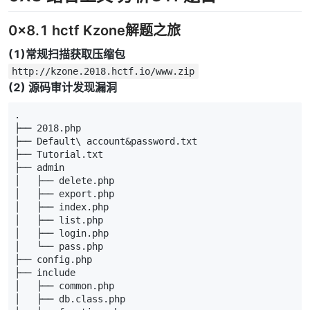
0x8.1 hctf Kzone解题之旅
(1)常规扫描获取压缩包
http://kzone.2018.hctf.io/www.zip
(2) 源码审计发现漏洞
.

├── 2018.php

├── Default\ account&password.txt

├── Tutorial.txt

├── admin

│   ├── delete.php

│   ├── export.php

│   ├── index.php

│   ├── list.php

│   ├── login.php

│   └── pass.php

├── config.php

├── include

│   ├── common.php

│   ├── db.class.php
