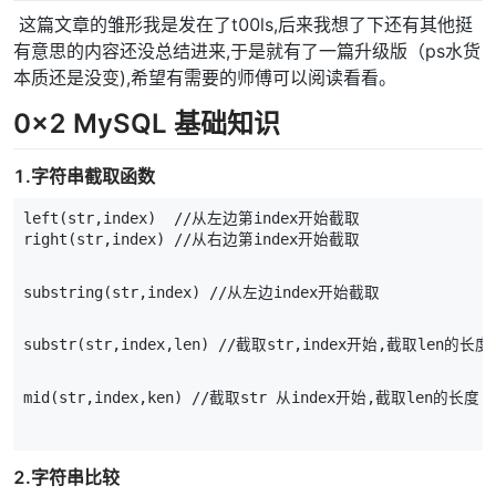
​ 这篇文章的雏形我是发在了t00ls,后来我想了下还有其他挺
有意思的内容还没总结进来,于是就有了一篇升级版（ps水货
本质还是没变),希望有需要的师傅可以阅读看看。
0x2 MySQL 基础知识
1.字符串截取函数
left
(
str
,
index
)
//
从左边第
index开始截取
right
(
str
,
index
)
//
从右边第
index开始截取
substring
(
str
,
index
)
//
从左边
index开始截取
substr
(
str
,
index
,
len
)
//
截取
str
,
index开始
,
截取
len的长度
mid
(
str
,
index
,
ken
)
//
截取
str
从
index开始
,
截取
len的长度
2.字符串比较