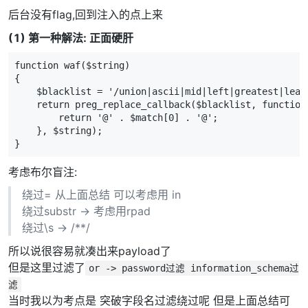
后台没有flag,回到注入的点上来
(1) 第一种解法: 正面硬肝
function waf($string)

{

    $blacklist = '/union|ascii|mid|left|greatest|leas
    return preg_replace_callback($blacklist, function 
        return '@' . $match[0] . '@';

    }, $string);

}
考虑布尔盲注:
绕过= 从上面总结 可以考虑用 in
绕过substr -> 考虑用rpad
绕过\s -> /**/
所以说很容易就凑出来payload了
但是这里过滤了
or -> password过滤 information_schema过
滤
当时我以为考点是 突破字段名过滤绕过呢 但是上面总结可