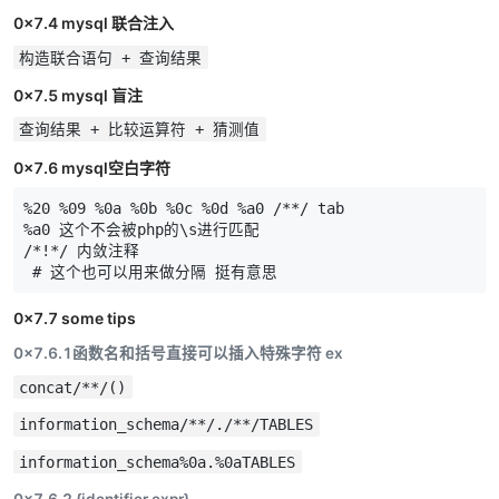
0x7.4 mysql 联合注入
构造联合语句 + 查询结果
0x7.5 mysql 盲注
查询结果 + 比较运算符 + 猜测值
0x7.6 mysql空白字符
%
20
%
09
%
0
a
%
0
b
%
0
c
%
0
d
%
a0
/**/
tab
%
a0
这个不会被
php的
\
s进行匹配
/*!*/
内敛注释
# 这个也可以用来做分隔 挺有意思
0x7.7 some tips
0x7.6.1函数名和括号直接可以插入特殊字符 ex
concat/**/()
information_schema/**/./**/TABLES
information_schema%0a.%0aTABLES
0x7.6.2 {identifier expr}