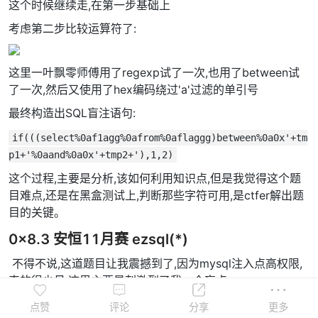
这个时候继续走,在第一步基础上
考虑第二步比较运算符了:
这里一叶飘零师傅用了regexp试了一次,也用了between试
了一次,然后又使用了hex编码绕过'a'过滤的单引号
最终构造出SQL盲注语句:
if(((select%0af1agg%0afrom%0aflaggg)between%0a0x'+tm
p1+'%0aand%0a0x'+tmp2+'),1,2)
这个过程,主要是分析,该如何利用知识点,但是我觉得这个题
目难点,还是在黑盒测试上,判断那些字符可用,是ctfer解出题
目的关键。
0x8.3 安恒11月赛 ezsql(*)
​ 不得不说,这道题目让我震撼到了,因为mysql注入点高权限,
真的很少见,这里主要是刺激到了我一个盲点。
因为一般注入点,想读取表信息,没有
是根本不可能
select
点赞
评论
分享
更多