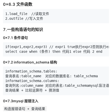
0x6.3 文件函数
1
.
load_file
//
读取文件
2
.
outfile
//
写入文件
7.一些构造语句的知识
0x7.1 条件语句
if
(
expr1
,
expr2
,
expr3
)
//
expr1
true
执行
expr2否则执行exp
select
case
when
(
条件
)
then
代码
1
else
代码
2
end
0x7.2 information_schema 结构
information_schema.tables:

查询表名:table_name  对应的数据库名: table_schema

information_schema.columns:

查询列名:column_name 对应的表名:table_schemamysql盲注语
查询结果 + 比较运算符 + 猜测值
0x7.3mysql 报错注入
构造报错语句 + 查询结果