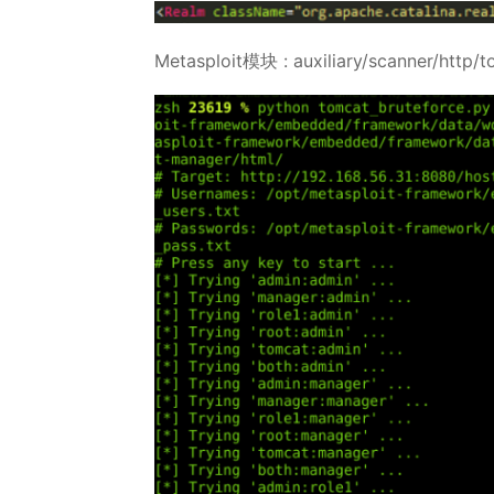
Metasploit模块 : auxiliary/scanner/http/