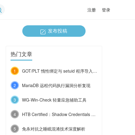
注册
登录
发布投稿
热门文章
1
GOT/PLT 惰性绑定与 setuid 程序导入函数劫持
2
MariaDB 远程代码执行漏洞分析复现
3
WG-Win-Check 轻量应急辅助工具
4
HTB Certified：Shadow Credentials 与 ESC9 的连环利用
5
免杀对抗之睡眠混淆技术深度解析