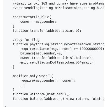
    //Gmail is ok. 163 and qq may have some problems.

    event sendflag(string md5ofteamtoken,string b64ema
    constructor()public{

        owner = msg.sender;

    }

    function transfer(address a,uint b);

    //pay for flag

    function payforflag(string md5ofteamtoken,string b
        require(balance[msg.sender] >= 10000000000);

        balance[msg.sender]=0;

        owner.transfer(address(this).balance);

        emit sendflag(md5ofteamtoken,b64email);

    }

    modifier onlyOwner(){

        require(msg.sender == owner);

        _;

    }

    function withdraw(uint arg0){}

    function balance(address a) view returns (uint b) 