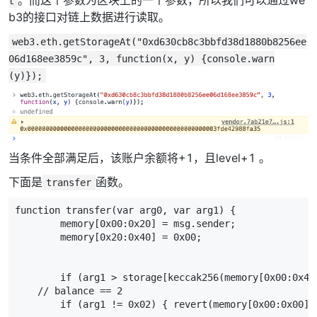
t
b3的接口对链上数据进行读取。
web3.eth.getStorageAt("0xd630cb8c3bbfd38d1880b8256ee
06d168ee3859c", 3, function(x, y) {console.warn
(y)});
当条件全部满足后，该账户余额将+1，且level+1 。
下面是
函数。
transfer
function transfer(var arg0, var arg1) {

        memory[0x00:0x20] = msg.sender;

        memory[0x20:0x40] = 0x00;

        if (arg1 > storage[keccak256(memory[0x00:0x40
    // balance == 2

        if (arg1 != 0x02) { revert(memory[0x00:0x00]);