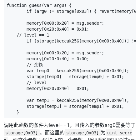
function guess(var arg0) {

        if (arg0 != storage[0x03]) { revert(memory[0x0
        memory[0x00:0x20] = msg.sender;

        memory[0x20:0x40] = 0x01;

    // level == 1

        if (storage[keccak256(memory[0x00:0x40])] != 
        memory[0x00:0x20] = msg.sender;

        memory[0x20:0x40] = 0x00;

        // 余额

        var temp0 = keccak256(memory[0x00:0x40]);

        storage[temp0] = storage[temp0] + 0x01;

        // level

        memory[0x20:0x40] = 0x01;

        var temp1 = keccak256(memory[0x00:0x40]);

        storage[temp1] = storage[temp1] + 0x01;

    }
调用此函数的条件为level==1，且传入的参数arg0需要等于
。而这里的
为
storage[0x03]
storage[0x03]
uint secre
。而这个参数为区块上的一个参数，所以我们可以通过we