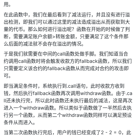
用。
在此函数中，我们在最后看到了减法运行，并且没有进行溢
出检测，即我们可以通过这里的减法造成溢出从而获取到大
量的代币。那么如何进行溢出呢？函数在开始的时候做了判
断，需要满足账户余额>转账金额，只要满足了这个条件那
么后面的减法就不会存在溢出的情况。
于是我们就需要在中间的call函数处做手脚。我们知道当合
约调用call函数时将会触发收款方的fallback函数，所以我们
只需要定义该合约的fallback函数从而完成对合约的攻击即
可。
即当满足条件时，系统执行到.call语句，此时收款方收到
钱，然后执行fallback函数再次调用withdraw函数。由于.ca
ll还未执行完，所以此时函数还未执行最后的减法，这是再次
进入一个withdraw函数。所以类似于函数做了一半然后去执
行另一个函数，从而第二个withdraw函数同样可以满足预设
条件从而进入。
当第二次函数执行完后，用户的钱已经变成了2 - 2 = 0，此