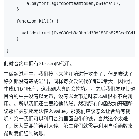
        a.payforflag(md5ofteamtoken,b64email);

    }

    function kill() {

      selfdestruct(0xd630cb8c3bbfd38d1880b8256ee06d168
    }

}
此时合约中拥有2token的代币。
在做题过程中，我们接下来就开始进行攻击了，但是尝试了
好久都没有造成溢出，同样每次尝试代价都非常大，因为要
生成b1b1账户，这出题人真的会挖坑。。之后我们发现其题
目合约中并没有以太币，没有以太币意味着.call根本不会调
用。。所以我们还需要给他转账。然鹅所有的函数如开题所
说那样被锁死无法传入value。那我们应该怎么让合约有钱
呢？第一我们可以利用合约里面自带的钱，当然这个太难
了，因为需要等待别人传。第二我们就需要利用自杀函数来
帮助我们强制转账。