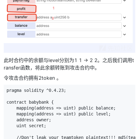
此时合约中的余额与level分别为1 1 -> 2 2。之后我们调用t
ransfer函数，将此余额转账到攻击合约中。
令攻击合约拥有2token 。
pragma solidity ^0.4.23;

contract babybank {

    mapping(address => uint) public balance;

    mapping(address => uint) public level;

    address owner;

    uint secret;

    //Don't leak your teamtoken plaintext!!! md5(team