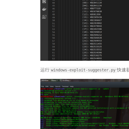
运行
快速
windows-exploit-suggester.py