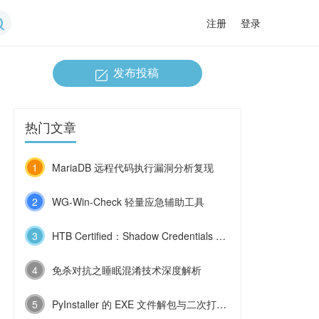
注册
登录
发布投稿
热门文章
1
MariaDB 远程代码执行漏洞分析复现
2
WG-Win-Check 轻量应急辅助工具
3
HTB Certified：Shadow Credentials 与 ESC9 的连环利用
4
免杀对抗之睡眠混淆技术深度解析
5
PyInstaller 的 EXE 文件解包与二次打包技术浅探