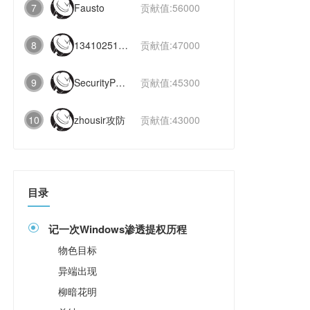
7
Fausto
贡献值:56000
8
1341025112991831
贡献值:47000
9
SecurityPaper
贡献值:45300
10
zhousir攻防
贡献值:43000
目录
记一次Windows渗透提权历程

物色目标
异端出现
柳暗花明