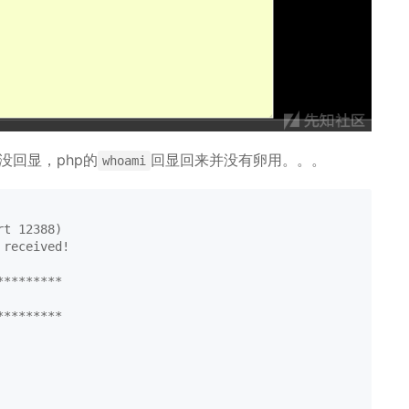
没回显，php的
回显回来并没有卵用。。。
whoami
t 12388)

received!

********

********
