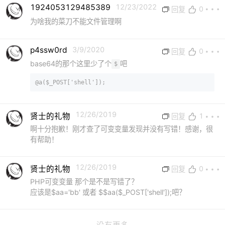
1924053129485389
12/23/2022
0
回复
为啥我的菜刀不能文件管理啊
p4ssw0rd
3/9/2020
0
回复
base64的那个这里少了个
吧
$
@a($_POST['shell']);
12/26/2019
贤士的礼物
1
回复
啊十分抱歉！刚才查了可变变量发现并没有写错！感谢，很
有帮助！
12/26/2019
贤士的礼物
0
回复
PHP可变变量 那个是不是写错了？
应该是$aa='bb' 或者 $$aa($_POST['shell']);吧？