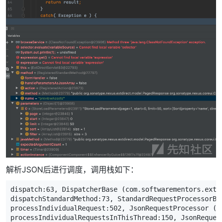
解析JSON后进行调度，调用栈如下：
dispatch:
63
,
DispatcherBase
(
com
.
softwarementors
.
extj
dispatchStandardMethod:
73
,
StandardRequestProcessorBa
processIndividualRequest:
502
,
JsonRequestProcessor
(
c
processIndividualRequestsInThisThread:
150
,
JsonReques