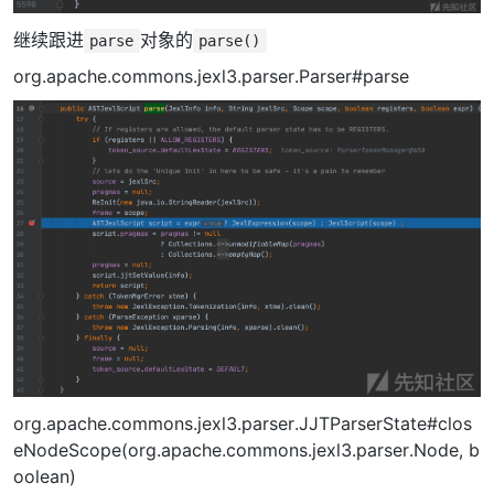
继续跟进
对象的
parse
parse()
org.apache.commons.jexl3.parser.Parser#parse
org.apache.commons.jexl3.parser.JJTParserState#clos
eNodeScope(org.apache.commons.jexl3.parser.Node, b
oolean)