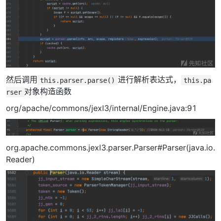
然后调用
进行解析表达式，
this.parser.parse()
this.pa
对象构造函数
rser
org/apache/commons/jexl3/internal/Engine.java:91
org.apache.commons.jexl3.parser.Parser#Parser(java.io.
Reader)