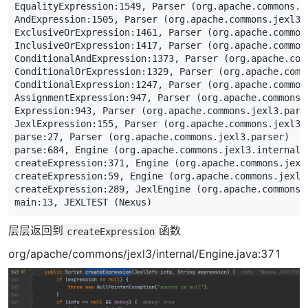
EqualityExpression:
1549
,
Parser
(
org
.
apache
.
commons
.
j
AndExpression:
1505
,
Parser
(
org
.
apache
.
commons
.
jexl3
.
ExclusiveOrExpression:
1461
,
Parser
(
org
.
apache
.
common
InclusiveOrExpression:
1417
,
Parser
(
org
.
apache
.
common
ConditionalAndExpression:
1373
,
Parser
(
org
.
apache
.
com
ConditionalOrExpression:
1329
,
Parser
(
org
.
apache
.
comm
ConditionalExpression:
1247
,
Parser
(
org
.
apache
.
common
AssignmentExpression:
947
,
Parser
(
org
.
apache
.
commons
.
Expression:
943
,
Parser
(
org
.
apache
.
commons
.
jexl3
.
pars
JexlExpression:
155
,
Parser
(
org
.
apache
.
commons
.
jexl3
.
parse:
27
,
Parser
(
org
.
apache
.
commons
.
jexl3
.
parser
)
parse:
684
,
Engine
(
org
.
apache
.
commons
.
jexl3
.
internal
)
createExpression:
371
,
Engine
(
org
.
apache
.
commons
.
jexl
createExpression:
59
,
Engine
(
org
.
apache
.
commons
.
jexl3
createExpression:
289
,
JexlEngine
(
org
.
apache
.
commons
.
main:
13
,
JEXLTEST
(
Nexus
)
层层返回到
函数
createExpression
org/apache/commons/jexl3/internal/Engine.java:371