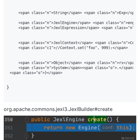
    <span class="n">String</span> <span class="n">Exp</span
    <span class="n">JexlEngine</span> <span class="n">engin
    <span class="n">JexlExpression</span> <span class="n">E
    <span class="n">JexlContext</span> <span class="n">Cont
    <span class="c1">//Context.set("foo", 999);</span>

    <span class="n">Object</span> <span class="n">rs</span>
    <span class="n">System</span><span class="o">.</span><s
}
org.apache.commons.jexl3.JexlBuilder#create