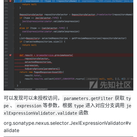
可以发现可以未授权访问，
获取
parameters.getFilter
ty
、
等参数，根据
进入对应分支调用
pe
expression
type
je
函数
xlExpressionValidator.validate
org.sonatype.nexus.selector.JexlExpressionValidator#v
alidate