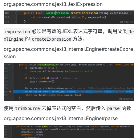
org.apache.commons.jexl3.JexlExpression
必须是有效的JEXL表达式字符串，调用父类
expression
Je
的
方法。
xlEngine
createExpression
org.apache.commons.jexl3.internal.Engine#createExpre
ssion
使用
去掉表达式的空白，然后传入
函数
trimSource
parse
org.apache.commons.jexl3.internal.Engine#parse