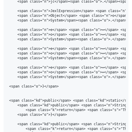
    <span class="n">jc</span><span class="o">.</span><span 
    <span class="n">JexlExpression</span> <span class="n">e
    <span class="n">Object</span> <span class="n">o</span> 
    <span class="n">System</span><span class="o">.</span><s
    <span class="n">e</span> <span class="o">=</span> <span
    <span class="n">o</span> <span class="o">=</span> <span
    <span class="n">System</span><span class="o">.</span><s
    <span class="n">e</span> <span class="o">=</span> <span
    <span class="n">o</span> <span class="o">=</span> <span
    <span class="n">System</span><span class="o">.</span><s
    <span class="n">e</span> <span class="o">=</span> <span
    <span class="n">o</span> <span class="o">=</span> <span
    <span class="n">System</span><span class="o">.</span><s
<span class="o">}</span>

<span class="kd">public</span> <span class="kd">static</spa
    <span class="kd">public</span> <span class="n">String</
        <span class="k">return</span> <span class="s">"This 
    <span class="o">}</span>

    <span class="kd">public</span> <span class="n">String</
        <span class="k">return</span> <span class="s">"This