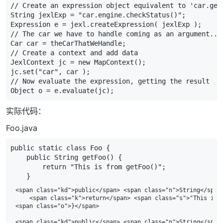
// Create an expression object equivalent to 'car.get
String
jexlExp
=
"car.engine.checkStatus()"
;
Expression
e
=
jexl
.
createExpression
(
jexlExp
);
// The car we have to handle coming as an argument...
Car
car
=
theCarThatWeHandle
;
// Create a context and add data
JexlContext
jc
=
new
MapContext
();
jc
.
set
(
"car"
,
car
);
// Now evaluate the expression, getting the result
Object
o
=
e
.
evaluate
(
jc
);
实际代码：
Foo.java
public
static
class
Foo
{
public
String
getFoo
()
{
return
"This is from getFoo()"
;
}
<span class="kd">public</span> <span class="n">String</span
    <span class="k">return</span> <span class="s">"This is 
<span class="o">}</span>

<span class="kd">public</span> <span class="n">String</span