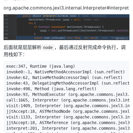
org.apache.commons.jexl3.internal.Interpreter#interpret
后面就是层层解析
，最后通过反射完成命令执行，调
node
用栈如下：
exec:
347
,
Runtime
(
java
.
lang
)
invoke0:
-
1
,
NativeMethodAccessorImpl
(
sun
.
reflect
)
invoke:
62
,
NativeMethodAccessorImpl
(
sun
.
reflect
)
invoke:
43
,
DelegatingMethodAccessorImpl
(
sun
.
reflect
)
invoke:
498
,
Method
(
java
.
lang
.
reflect
)
invoke:
93
,
MethodExecutor
(
org
.
apache
.
commons
.
jexl3
.
i
call:
1665
,
Interpreter
(
org
.
apache
.
commons
.
jexl3
.
inte
visit:
1409
,
Interpreter
(
org
.
apache
.
commons
.
jexl3
.
int
jjtAccept:
18
,
ASTMethodNode
(
org
.
apache
.
commons
.
jexl3
visit:
1133
,
Interpreter
(
org
.
apache
.
commons
.
jexl3
.
int
jjtAccept:
18
,
ASTReference
(
org
.
apache
.
commons
.
jexl3
.
interpret:
201
,
Interpreter
(
org
.
apache
.
commons
.
jexl3
.