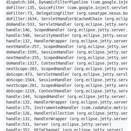
dispatch:
104
,
DynamicFilterPipeline
(
com
.
google
.
injec
doFilter:
135
,
GuiceFilter
(
com
.
google
.
inject
.
servlet
)
doFilter:
73
,
DelegatingFilter
(
org
.
sonatype
.
nexus
.
boo
doFilter:
1634
,
ServletHandler$CachedChain
(
org
.
eclips
doHandle:
533
,
ServletHandler
(
org
.
eclipse
.
jetty
.
servl
handle:
146
,
ScopedHandler
(
org
.
eclipse
.
jetty
.
server
.
h
handle:
548
,
SecurityHandler
(
org
.
eclipse
.
jetty
.
securi
handle:
132
,
HandlerWrapper
(
org
.
eclipse
.
jetty
.
server
.
nextHandle:
257
,
ScopedHandler
(
org
.
eclipse
.
jetty
.
serv
doHandle:
1595
,
SessionHandler
(
org
.
eclipse
.
jetty
.
serv
nextHandle:
255
,
ScopedHandler
(
org
.
eclipse
.
jetty
.
serv
doHandle:
1317
,
ContextHandler
(
org
.
eclipse
.
jetty
.
serv
nextScope:
203
,
ScopedHandler
(
org
.
eclipse
.
jetty
.
serve
doScope:
473
,
ServletHandler
(
org
.
eclipse
.
jetty
.
servle
doScope:
1564
,
SessionHandler
(
org
.
eclipse
.
jetty
.
serve
nextScope:
201
,
ScopedHandler
(
org
.
eclipse
.
jetty
.
serve
doScope:
1219
,
ContextHandler
(
org
.
eclipse
.
jetty
.
serve
handle:
144
,
ScopedHandler
(
org
.
eclipse
.
jetty
.
server
.
h
handle:
132
,
HandlerWrapper
(
org
.
eclipse
.
jetty
.
server
.
handle:
175
,
InstrumentedHandler
(
com
.
codahale
.
metrics
handle:
126
,
HandlerCollection
(
org
.
eclipse
.
jetty
.
serv
handle:
132
,
HandlerWrapper
(
org
.
eclipse
.
jetty
.
server
.
handle:
531
,
Server
(
org
.
eclipse
.
jetty
.
server
)
handle:
352
,
HttpChannel
(
org
.
eclipse
.
jetty
.
server
)