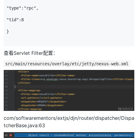
"type"
:
"rpc"
,
"tid"
:
8
}
查看Servlet Filter配置：
src/main/resources/overlay/etc/jetty/nexus-web.xml
com/softwarementors/extjs/djn/router/dispatcher/Dispa
tcherBase.java:63