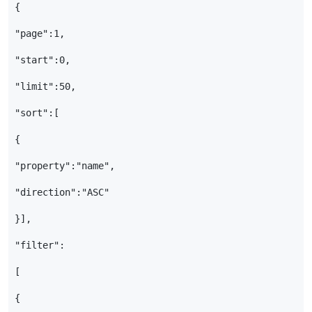
{
"page"
:
1
,
"start"
:
0
,
"limit"
:
50
,
"sort"
:[
{
"property"
:
"name"
,
"direction"
:
"ASC"
}],
"filter"
:
[
{