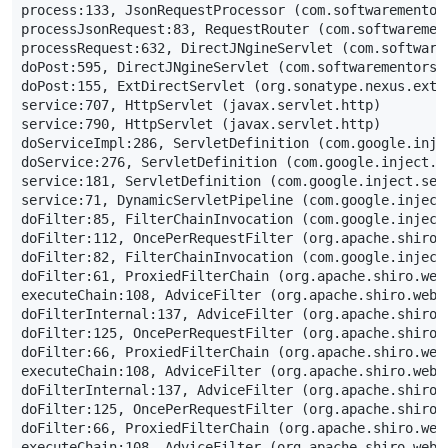
process:
133
,
JsonRequestProcessor
(
com
.
softwarementor
processJsonRequest:
83
,
RequestRouter
(
com
.
softwaremen
processRequest:
632
,
DirectJNgineServlet
(
com
.
software
doPost:
595
,
DirectJNgineServlet
(
com
.
softwarementors
.
doPost:
155
,
ExtDirectServlet
(
org
.
sonatype
.
nexus
.
extd
service:
707
,
HttpServlet
(
javax
.
servlet
.
http
)
service:
790
,
HttpServlet
(
javax
.
servlet
.
http
)
doServiceImpl:
286
,
ServletDefinition
(
com
.
google
.
inje
doService:
276
,
ServletDefinition
(
com
.
google
.
inject
.
s
service:
181
,
ServletDefinition
(
com
.
google
.
inject
.
ser
service:
71
,
DynamicServletPipeline
(
com
.
google
.
inject
doFilter:
85
,
FilterChainInvocation
(
com
.
google
.
inject
doFilter:
112
,
OncePerRequestFilter
(
org
.
apache
.
shiro
.
doFilter:
82
,
FilterChainInvocation
(
com
.
google
.
inject
doFilter:
61
,
ProxiedFilterChain
(
org
.
apache
.
shiro
.
web
executeChain:
108
,
AdviceFilter
(
org
.
apache
.
shiro
.
web
.
doFilterInternal:
137
,
AdviceFilter
(
org
.
apache
.
shiro
.
doFilter:
125
,
OncePerRequestFilter
(
org
.
apache
.
shiro
.
doFilter:
66
,
ProxiedFilterChain
(
org
.
apache
.
shiro
.
web
executeChain:
108
,
AdviceFilter
(
org
.
apache
.
shiro
.
web
.
doFilterInternal:
137
,
AdviceFilter
(
org
.
apache
.
shiro
.
doFilter:
125
,
OncePerRequestFilter
(
org
.
apache
.
shiro
.
doFilter:
66
,
ProxiedFilterChain
(
org
.
apache
.
shiro
.
web
executeChain:
108
,
AdviceFilter
(
org
.
apache
.
shiro
.
web
.