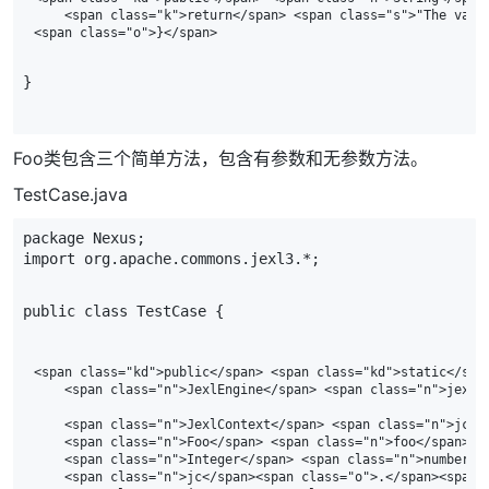
    <span class="k">return</span> <span class="s">"The valu
}
Foo类包含三个简单方法，包含有参数和无参数方法。
TestCase.java
package
Nexus
;
import
org.apache.commons.jexl3.*
;
public
class
TestCase
{
<span class="kd">public</span> <span class="kd">static</spa
    <span class="n">JexlEngine</span> <span class="n">jexl<
    <span class="n">JexlContext</span> <span class="n">jc</
    <span class="n">Foo</span> <span class="n">foo</span> <
    <span class="n">Integer</span> <span class="n">number</
    <span class="n">jc</span><span class="o">.</span><span 