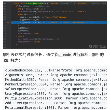
解析表达式的过程很长，通过节点
进行解析，解析的
node
调用栈为：
closeNodeScope:
112
,
JJTParserState
(
org
.
apache
.
common
Arguments:
3044
,
Parser
(
org
.
apache
.
commons
.
jexl3
.
pars
MethodCall:
3565
,
Parser
(
org
.
apache
.
commons
.
jexl3
.
par
MemberExpression:
3604
,
Parser
(
org
.
apache
.
commons
.
jex
ValueExpression:
3634
,
Parser
(
org
.
apache
.
commons
.
jexl
UnaryExpression:
2367
,
Parser
(
org
.
apache
.
commons
.
jexl
MultiplicativeExpression:
2080
,
Parser
(
org
.
apache
.
com
AdditiveExpression:
2000
,
Parser
(
org
.
apache
.
commons
.
j
RelationalExpression:
1661
,
Parser
(
org
.
apache
.
commons