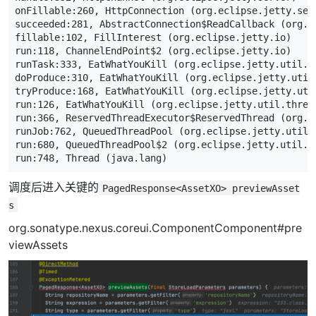
onFillable:
260
,
HttpConnection
(
org
.
eclipse
.
jetty
.
ser
succeeded:
281
,
AbstractConnection$ReadCallback
(
org
.
e
fillable:
102
,
FillInterest
(
org
.
eclipse
.
jetty
.
io
)
run:
118
,
ChannelEndPoint$2
(
org
.
eclipse
.
jetty
.
io
)
runTask:
333
,
EatWhatYouKill
(
org
.
eclipse
.
jetty
.
util
.
t
doProduce:
310
,
EatWhatYouKill
(
org
.
eclipse
.
jetty
.
util
tryProduce:
168
,
EatWhatYouKill
(
org
.
eclipse
.
jetty
.
uti
run:
126
,
EatWhatYouKill
(
org
.
eclipse
.
jetty
.
util
.
threa
run:
366
,
ReservedThreadExecutor$ReservedThread
(
org
.
e
runJob:
762
,
QueuedThreadPool
(
org
.
eclipse
.
jetty
.
util
.
run:
680
,
QueuedThreadPool$2
(
org
.
eclipse
.
jetty
.
util
.
t
run:
748
,
Thread
(
java
.
lang
)
调度后进入关键的
PagedResponse<AssetXO> previewAsset
s
org.sonatype.nexus.coreui.ComponentComponent#pre
viewAssets