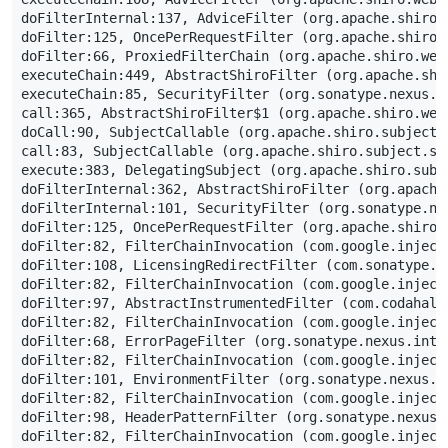
doFilterInternal:
137
,
AdviceFilter
(
org
.
apache
.
shiro
.
doFilter:
125
,
OncePerRequestFilter
(
org
.
apache
.
shiro
.
doFilter:
66
,
ProxiedFilterChain
(
org
.
apache
.
shiro
.
web
executeChain:
449
,
AbstractShiroFilter
(
org
.
apache
.
shi
executeChain:
85
,
SecurityFilter
(
org
.
sonatype
.
nexus
.
s
call:
365
,
AbstractShiroFilter$1
(
org
.
apache
.
shiro
.
web
doCall:
90
,
SubjectCallable
(
org
.
apache
.
shiro
.
subject
.
call:
83
,
SubjectCallable
(
org
.
apache
.
shiro
.
subject
.
su
execute:
383
,
DelegatingSubject
(
org
.
apache
.
shiro
.
subj
doFilterInternal:
362
,
AbstractShiroFilter
(
org
.
apache
doFilterInternal:
101
,
SecurityFilter
(
org
.
sonatype
.
ne
doFilter:
125
,
OncePerRequestFilter
(
org
.
apache
.
shiro
.
doFilter:
82
,
FilterChainInvocation
(
com
.
google
.
inject
doFilter:
108
,
LicensingRedirectFilter
(
com
.
sonatype
.
n
doFilter:
82
,
FilterChainInvocation
(
com
.
google
.
inject
doFilter:
97
,
AbstractInstrumentedFilter
(
com
.
codahale
doFilter:
82
,
FilterChainInvocation
(
com
.
google
.
inject
doFilter:
68
,
ErrorPageFilter
(
org
.
sonatype
.
nexus
.
inte
doFilter:
82
,
FilterChainInvocation
(
com
.
google
.
inject
doFilter:
101
,
EnvironmentFilter
(
org
.
sonatype
.
nexus
.
i
doFilter:
82
,
FilterChainInvocation
(
com
.
google
.
inject
doFilter:
98
,
HeaderPatternFilter
(
org
.
sonatype
.
nexus
.
doFilter:
82
,
FilterChainInvocation
(
com
.
google
.
inject