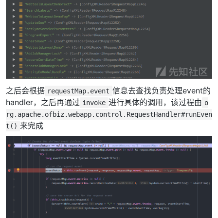
之后会根据
信息去查找负责处理event的
requestMap.event
handler，之后再通过
进行具体的调用，该过程由
invoke
o
rg.apache.ofbiz.webapp.control.RequestHandler#runEven
来完成
t()