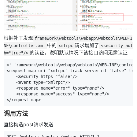
根据补丁发现
framework\webtools\webapp\webtools\WEB-I
中的
请求增加了
NF\controller.xml
xmlrpc
<security aut
的认证，说明默认情况下该接口访问无需认证
h="true"/>
<! framework\webtools\webapp\webtools\WEB-INF\control
<request-map
uri=
"xmlrpc"
track-serverhit=
"false"
tra
<security
https=
"false"
/>
<event
type=
"xmlrpc"
/>
<response
name=
"error"
type=
"none"
/>
<response
name=
"success"
type=
"none"
/>
</request-map>
调用方法
直接构造post请求发送
POST /webtools/control/xmlrpc HTTP/1.1
