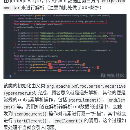
在getRequest()中，传入的xml数据由第三方库
xmlrpc-com
来进行解析（注意到此处做了XXE防护）
mon.jar
该类的初始化由父类
org.apache.xmlrpc.parser.Recursive
完成，顾名思义就是递归解析，其他的便是
TypeParserImpl
常规的xml元素解析操作，包括
、
startElement()
endElem
等。我们知道在解析器解析xml数据的过程中，会触
ent()
发到
操作对元素进行逐一“扫描”，其中就会
scanDocument()
进行
、
的调用，这个过程如
startElement()
endElement()
果处理不当就会引入问题。