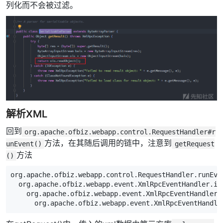
列化而不会被过滤。
解析XML
回到
org.apache.ofbiz.webapp.control.RequestHandler#r
方法，在其随后调用的链中，注意到
unEvent()
getRequest
方法
()
org.apache.ofbiz.webapp.control.RequestHandler.runEven
  org.apache.ofbiz.webapp.event.XmlRpcEventHandler.inv
    org.apache.ofbiz.webapp.event.XmlRpcEventHandler.e
      org.apache.ofbiz.webapp.event.XmlRpcEventHandle