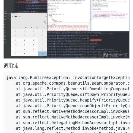
调用链
java.lang.RuntimeException: InvocationTargetException
    at org.apache.commons.beanutils.BeanComparator.co
    at java.util.PriorityQueue.siftDownUsingComparato
    at java.util.PriorityQueue.siftDown(PriorityQueue
    at java.util.PriorityQueue.heapify(PriorityQueue.j
    at java.util.PriorityQueue.readObject(PriorityQue
    at sun.reflect.NativeMethodAccessorImpl.invoke0(N
    at sun.reflect.NativeMethodAccessorImpl.invoke(Na
    at sun.reflect.DelegatingMethodAccessorImpl.invok
    at java.lang.reflect.Method.invoke(Method.java:498