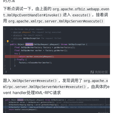
的方法
下断点调试一下，由上面的
org.apache.ofbiz.webapp.even
进入
，接着调
t.XmlRpcEventHandler#invoke()
execute()
用
org.apache.xmlrpc.server.XmlRpcServer#execute()
跟入
，发现调用了
XmlRpcServer#execute()
org.apache.x
，由具体的e
mlrpc.server.XmlRpcServerWorker#execute()
vent handler处理XML-RPC请求