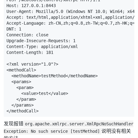
Host: 127.0.0.1:8443

User-Agent: Mozilla/5.0 (Windows NT 10.0; Win64; x64;
Accept: text/html,application/xhtml+xml,application/x
Accept-Language: zh-CN,zh;q=0.8,zh-TW;q=0.7,zh-HK;q=0.
DNT: 1

Connection: close

Upgrade-Insecure-Requests: 1

Content-Type: application/xml

Content-Length: 181

<?xml version="1.0"?>

<methodCall>

  <methodName>testMethod</methodName>

  <params>

    <param>

      <value>test</value>

    </param>

  </params>

</methodCall>
发现报错
org.apache.xmlrpc.server.XmlRpcNoSuchHandler
说明没有相关
Exception: No such service [testMethod]