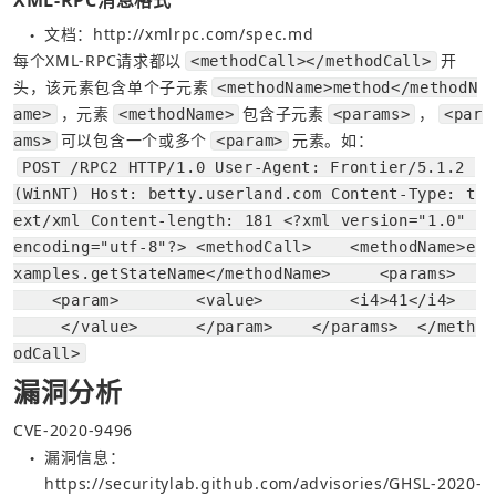
文档：
http://xmlrpc.com/spec.md
●
每个XML-RPC请求都以
开
<methodCall></methodCall>
头，该元素包含单个子元素
<methodName>method</methodN
，元素
包含子元素
，
ame>
<methodName>
<params>
<par
可以包含一个或多个
元素。如：
ams>
<param>
POST /RPC2 HTTP/1.0 User-Agent: Frontier/5.1.2 
(WinNT) Host: betty.userland.com Content-Type: t
ext/xml Content-length: 181 <?xml version="1.0" 
encoding="utf-8"?> <methodCall>    <methodName>e
xamples.getStateName</methodName>     <params>  
    <param>        <value>         <i4>41</i4>  
     </value>      </param>    </params>  </meth
odCall>
漏洞分析
CVE-2020-9496
漏洞信息：
●
https://securitylab.github.com/advisories/GHSL-2020-