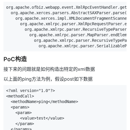
org.apache.ofbiz.webapp.event.XmlRpcEventHandler.getRe
  org.apache.xerces.parsers.AbstractSAXParser.parse()

    org.apache.xerces.impl.XMLDocumentFragmentScannerI
      org.apache.xmlrpc.parser.XmlRpcRequestParser.end
        org.apache.xmlrpc.parser.RecursiveTypeParserIm
          org.apache.xmlrpc.parser.MapParser.endElemen
            org.apache.xmlrpc.parser.RecursiveTypePars
              org.apache.xmlrpc.parser.SerializablePa
PoC构造
接下来的问题就是如何构造出特定的xml数据
以上面的ping方法为例，假设post如下数据
<?xml version="1.0"?>
<methodCall>
<methodName>
ping
</methodName>
<params>
<param>
<value>
test
</value>
</param>
</params>