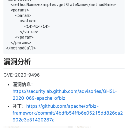
  <methodName>examples.getStateName</methodName>  

  <params> 

    <param> 

      <value>

        <i4>41</i4>

      </value> 

    </param> 

  </params> 

</methodCall>
漏洞分析
CVE-2020-9496
漏洞信息：
https://securitylab.github.com/advisories/GHSL-
2020-069-apache_ofbiz
补丁：
https://github.com/apache/ofbiz-
framework/commit/4bdfb54ffb6e05215dd826ca2
902c3e31420287a