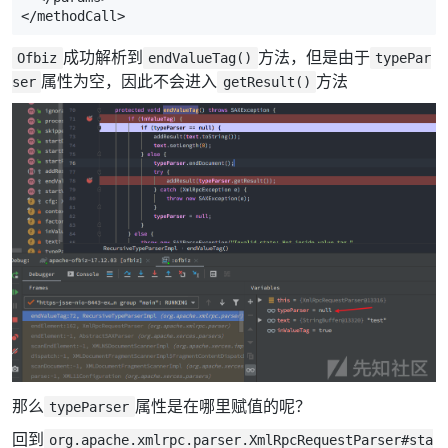
</methodCall>
成功解析到
方法，但是由于
Ofbiz
endValueTag()
typePar
属性为空，因此不会进入
方法
ser
getResult()
那么
属性是在哪里赋值的呢？
typeParser
回到
org.apache.xmlrpc.parser.XmlRpcRequestParser#sta