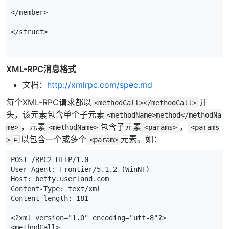
</member>
</struct>
XML-RPC消息格式
文档：
http://xmlrpc.com/spec.md
每个XML-RPC请求都以
开
<methodCall></methodCall>
头，该元素包含单个子元素
<methodName>method</methodNa
，元素
包含子元素
，
me>
<methodName>
<params>
<params
可以包含一个或多个
元素。如：
>
<param>
POST /RPC2 HTTP/1.0

User-Agent: Frontier/5.1.2 (WinNT)

Host: betty.userland.com

Content-Type: text/xml

Content-length: 181

<?xml version="1.0" encoding="utf-8"?>

<methodCall> 
