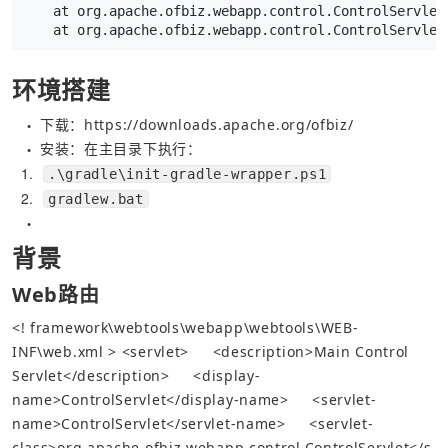
    at org.apache.ofbiz.webapp.control.ControlServlet
    at org.apache.ofbiz.webapp.control.ControlServlet
环境搭建
下载：
https://downloads.apache.org/ofbiz/
●
安装：在主目录下执行：
●
1
.\gradle\init-gradle-wrapper.ps1
2
gradlew.bat
●
背景
Web路由
<! framework\webtools\webapp\webtools\WEB-
INF\web.xml >
<servlet>
<description>
Main Control 
Servlet
</description>
<display-
name>
ControlServlet
</display-name>
<servlet-
name>
ControlServlet
</servlet-name>
<servlet-
class>
org.apache.ofbiz.webapp.control.ControlServlet
</s