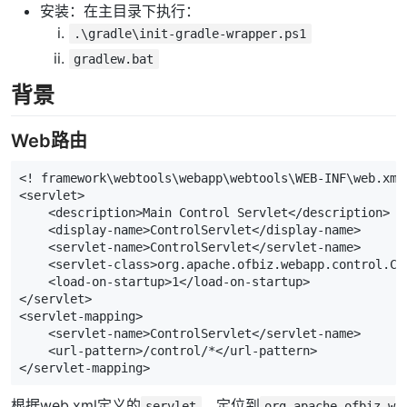
安装：在主目录下执行：
.\gradle\init-gradle-wrapper.ps1
gradlew.bat
背景
Web路由
<! framework\webtools\webapp\webtools\WEB-INF\web.xml
<servlet>
<description>
Main Control Servlet
</description>
<display-name>
ControlServlet
</display-name>
<servlet-name>
ControlServlet
</servlet-name>
<servlet-class>
org.apache.ofbiz.webapp.control.Co
<load-on-startup>
1
</load-on-startup>
</servlet>
<servlet-mapping>
<servlet-name>
ControlServlet
</servlet-name>
<url-pattern>
/control/*
</url-pattern>
</servlet-mapping>
根据web.xml定义的
，定位到
servlet
org.apache.ofbiz.w