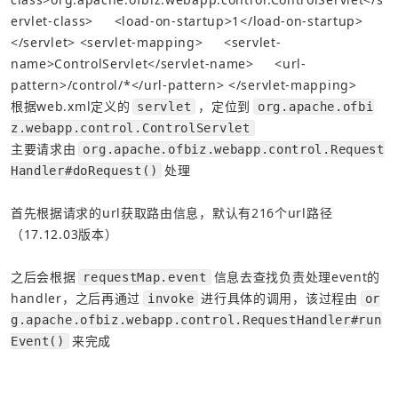
ervlet-class>
<load-on-startup>
1
</load-on-startup>
</servlet>
<servlet-mapping>
<servlet-
name>
ControlServlet
</servlet-name>
<url-
pattern>
/control/*
</url-pattern>
</servlet-mapping>
根据web.xml定义的
，定位到
servlet
org.apache.ofbi
z.webapp.control.ControlServlet
主要请求由
org.apache.ofbiz.webapp.control.Request
处理
Handler#doRequest()
首先根据请求的url获取路由信息，默认有216个url路径
（17.12.03版本）
之后会根据
信息去查找负责处理event的
requestMap.event
handler，之后再通过
进行具体的调用，该过程由
invoke
or
g.apache.ofbiz.webapp.control.RequestHandler#run
来完成
Event()