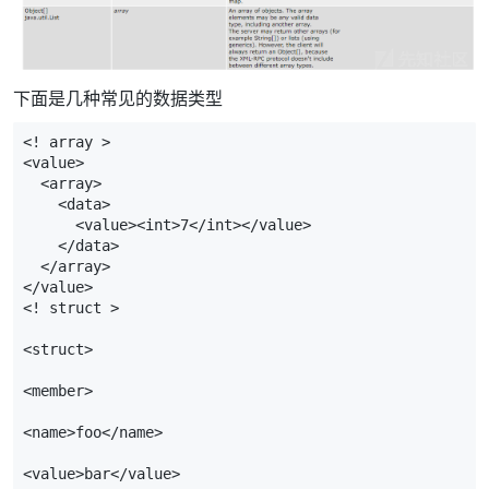
下面是几种常见的数据类型
<! array >
<value>
<array>
<data>
<value><int>
7
</int></value>
</data>
</array>
</value>
<! struct >
<struct>
<member>
<name>
foo
</name>
<value>
bar
</value>