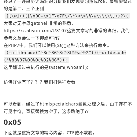
经过了一连串历史漏洞的分析我们发现要想造成rce，最需要绕过
的是第二、三个正则
([\w]+)([\x00-\x1F\x7F\/\*\<\>\%\w\s\\\\]+)?\(
大家对无字母getshell非常的熟悉，
https://xz.aliyun.com/t/8107
这篇文章写的非常的详细，我们
参考文章尝试一下抑或可行？
在PHP7中，我们可以使用($a)()这种方法来执行命令。
(~urldecode("%8c%86%8c%8b%9a%92"))(~urldecode
("%88%97%90%9e%92%96"));
这里翻译过来执行的是system('whoami');
仿佛好像有了？？？我们打远程看看
可以看到，经过了htmlspecialchars函数处理之后，由于存在不
可见字符，直接替换为空了，这条路绝了??
0x05
下面就是这篇文章的精彩内容，CTF诚不欺我。