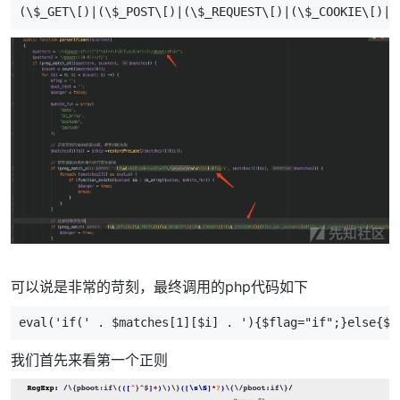
(\$_GET\[)|(\$_POST\[)|(\$_REQUEST\[)|(\$_COOKIE\[)|(
可以说是非常的苛刻，最终调用的php代码如下
eval('if(' . $matches[1][$i] . '){$flag="if";}else{$f
我们首先来看第一个正则