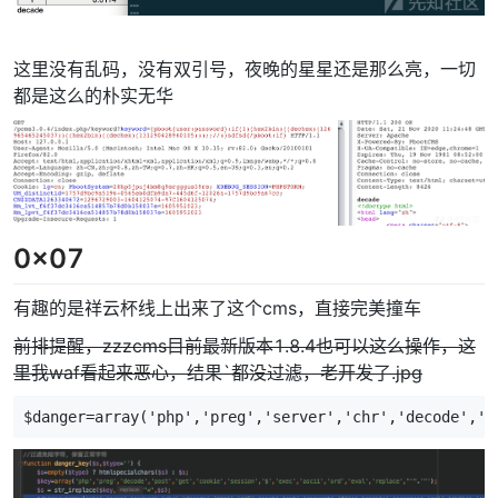
这里没有乱码，没有双引号，夜晚的星星还是那么亮，一切
都是这么的朴实无华
0x07
有趣的是祥云杯线上出来了这个cms，直接完美撞车
前排提醒，zzzcms目前最新版本1.8.4也可以这么操作，这
里我waf看起来恶心，结果`都没过滤，老开发了.jpg
$danger=array('php','preg','server','chr','decode','h