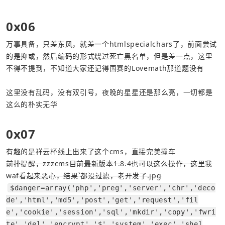
0x06
万事具备，只差东风，就差一个htmlspecialchars了，前面尝试
的是抑或，然后编码的形式绕过死亡黑名单，但是差一点，这里
不得不提到，不知道大家还记得国赛的Lovemath那道题没有
这里没有乱码，没有双引号，夜晚的星星还是那么亮，一切都是
这么的朴实无华
0x07
有趣的是祥云杯线上出来了这个cms，直接完美撞车
前排提醒，zzzcms目前最新版本1.8.4也可以这么操作，这里我
waf看起来恶心，结果`都没过滤，老开发了.jpg
$danger=array('php','preg','server','chr','deco
de','html','md5','post','get','request','fil
e','cookie','session','sql','mkdir','copy','fwri
te','del','encrypt','$','system','exec','shel