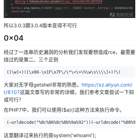
所以3.0.3跟3.0.4版本变得不可行
0x04
经过了一连串历史漏洞的分析我们发现要想造成rce，最需要
绕过的是第二、三个正则
([\w]+)([\x00-\x1F\x7F\/\*\<\>\%\w\s\\\\]+)?\(
大家对无字母getshell非常的熟悉，
https://xz.aliyun.com/
t/8107
这篇文章写的非常的详细，我们参考文章尝试一下抑
或可行？
在PHP7中，我们可以使用($a)()这种方法来执行命令。
(~urldecode("%8c%86%8c%8b%9a%92"))(~urldecode("%88%97
这里翻译过来执行的是system('whoami');