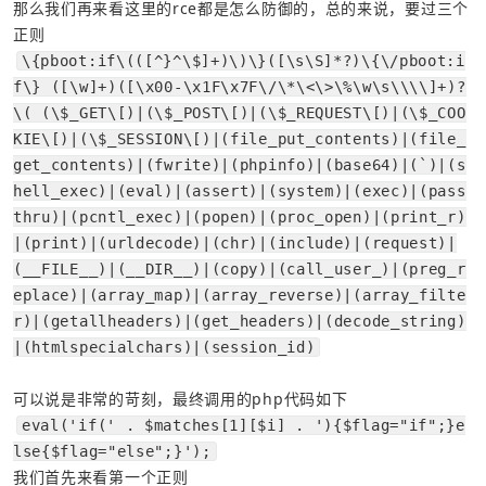
那么我们再来看这里的rce都是怎么防御的，总的来说，要过三个
正则
\{pboot:if\(([^}^\$]+)\)\}([\s\S]*?)\{\/pboot:i
f\} ([\w]+)([\x00-\x1F\x7F\/\*\<\>\%\w\s\\\\]+)?
\( (\$_GET\[)|(\$_POST\[)|(\$_REQUEST\[)|(\$_COO
KIE\[)|(\$_SESSION\[)|(file_put_contents)|(file_
get_contents)|(fwrite)|(phpinfo)|(base64)|(`)|(s
hell_exec)|(eval)|(assert)|(system)|(exec)|(pass
thru)|(pcntl_exec)|(popen)|(proc_open)|(print_r)
|(print)|(urldecode)|(chr)|(include)|(request)|
(__FILE__)|(__DIR__)|(copy)|(call_user_)|(preg_r
eplace)|(array_map)|(array_reverse)|(array_filte
r)|(getallheaders)|(get_headers)|(decode_string)
|(htmlspecialchars)|(session_id)
可以说是非常的苛刻，最终调用的php代码如下
eval('if(' . $matches[1][$i] . '){$flag="if";}e
lse{$flag="else";}');
我们首先来看第一个正则