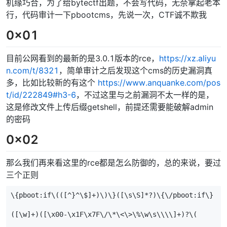
机缘巧合，为了给bytectf出题，不会写代码，无奈拿起老本
行，代码审计一下pbootcms，先说一次，CTF诚不欺我
0x01
目前公网看到的最新的是3.0.1版本的rce，
https://xz.aliyu
n.com/t/8321
，简单审计之后发现这个cms的历史漏洞真
多，比如比较新的有这个
https://www.anquanke.com/pos
t/id/222849#h3-6
，不过这里与之前漏洞不太一样的是，
这是修改文件上传后缀getshell，前提还需要能破解admin
的密码
0x02
那么我们再来看这里的rce都是怎么防御的，总的来说，要过
三个正则
\{pboot:if\(([^}^\$]+)\)\}([\s\S]*?)\{\/pboot:if\}

([\w]+)([\x00-\x1F\x7F\/\*\<\>\%\w\s\\\\]+)?\(
