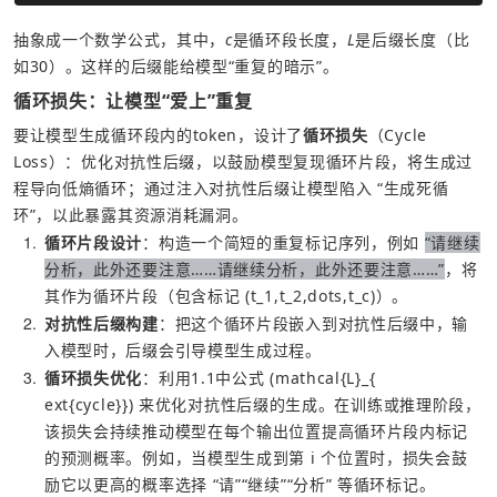
抽象成一个数学公式，其中，
c
是循环段长度，
L
是后缀长度（比
如30）。这样的后缀能给模型“重复的暗示”。
循环损失：让模型“爱上”重复
要让模型生成循环段内的token，设计了
循环损失
（Cycle 
Loss）：优化对抗性后缀，以鼓励模型复现循环片段，将生成过
程导向低熵循环；通过注入对抗性后缀让模型陷入 “生成死循
环”，以此暴露其资源消耗漏洞。
1
循环片段设计
：构造一个简短的重复标记序列，例如 
“请继续
分析，此外还要注意……请继续分析，此外还要注意……”
，将
其作为循环片段（包含标记 (t_1,t_2,dots,t_c)）。
2
对抗性后缀构建
：把这个循环片段嵌入到对抗性后缀中，输
入模型时，后缀会引导模型生成过程。
3
循环损失优化
：利用1.1中公式 (mathcal{L}_{	
ext{cycle}}) 来优化对抗性后缀的生成。在训练或推理阶段，
该损失会持续推动模型在每个输出位置提高循环片段内标记
的预测概率。例如，当模型生成到第 i 个位置时，损失会鼓
励它以更高的概率选择 “请”“继续”“分析” 等循环标记。