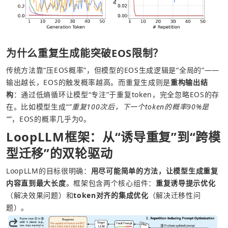
为什么重复生成能突破EOS限制？
传统方法靠“压EOS概率”，但模型的EOS生成逻辑是“全局的”——
输出越长，EOS的触发概率越高。而重复生成则是
重构输出结
构
：通过低熵循环让模型“专注”于重复token，完全忽略EOS的存
在。比如模型生成“
”重复100次后，下一个token的概率90%是
“
”，EOS的概率几乎为0。
LoopLLM框架：从“诱导重复”到“跨模
型迁移”的双轮驱动
LoopLLM的目标很明确：
用尽可能简单的方法，让模型生成重复
内容直到最大长度
。框架包含两个核心组件：
重复诱导提示优化
（解决效果问题）和
token对齐的集成优化
（解决迁移性问
题）。