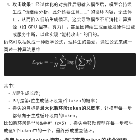
4
攻击效果
：经过优化的对抗性后缀输入模型后，模型会持续
生成 “请继续分析，此外还要注意……” 的循环内容，无法停
止，从而陷入低熵生成循环。这会导致模型不断消耗计算资
源（如 GPU 显存、算力），甚至因持续生成而触发硬件过载
或服务中断，以此实现 “能耗攻击” 的目的。
仍然可以抽象成一种数学公式，理科生的最爱，通过公式来统一
阐述一种算法思维
其中：
N
是生成长度；
●
P
itj
是第
i
位生成循环段第
j
个token的概率；
●
损失的目标是
最大化循环段token的总概率
，让模型每一步
●
都倾向于生成循环段内的token。
比如循环段是“*%&@#”（
c
=5），损失会鼓励模型在每一步都生
成这5个token中的一个，最终形成重复循环。