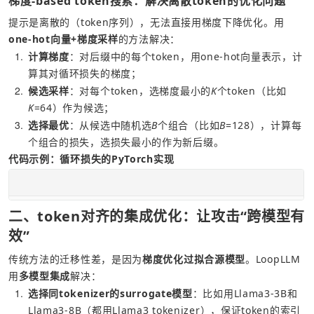
梯度-based token搜索：解决离散token的优化问题
提示是离散的（token序列），无法直接用梯度下降优化。用
one-hot向量+梯度采样
的方法解决：
1
计算梯度
：对后缀中的每个token，用one-hot向量表示，计
算其对循环损失的梯度；
2
候选采样
：对每个token，选梯度最小的
K
个token（比如
K
=64）作为候选；
3
选择最优
：从候选中随机选
B
个组合（比如
B
=128），计算每
个组合的损失，选损失最小的作为新后缀。
代码示例：循环损失的
PyTorch
实现
二、token对齐的集成优化：让攻击“跨模型有
效”
传统方法的迁移性差，是因为
梯度优化过拟合源模型
。LoopLLM
用
多模型集成
解决：
1
选择同tokenizer的surrogate模型
：比如用Llama3-3B和
Llama3-8B（都用Llama3 tokenizer），保证token的索引