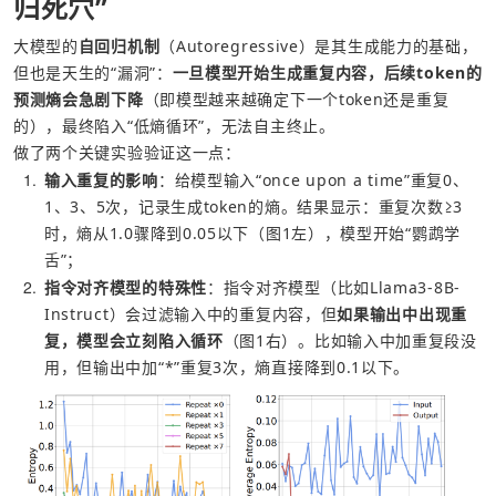
归死穴”
大模型的
自回归
机制
（Autoregressive）是其生成能力的基础，
但也是天生的“漏洞”：
一旦模型开始生成重复内容，后续token的
预测
熵
会急剧下降
（即模型越来越确定下一个token还是重复
的），最终陷入“低熵循环”，无法自主终止。
做了两个关键实验验证这一点：
1
输入重复的影响
：给模型输入“once upon a time”重复0、
1、3、5次，记录生成token的熵。结果显示：重复次数≥3
时，熵从1.0骤降到0.05以下（图1左），模型开始“鹦鹉学
舌”；
2
指令
对齐模型的特殊性
：指令对齐模型（比如Llama3-8B-
Instruct）会过滤输入中的重复内容，但
如果输出中出现重
复，模型会立刻陷入循环
（图1右）。比如输入中加重复段没
用，但输出中加“*”重复3次，熵直接降到0.1以下。