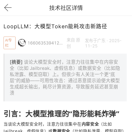
技术社区详情
下拉刷新
LoopLLM：大模型Token能耗攻击新路径
来自 原
AI专
发布于广东 · 2025-
1660635394122871
栏
11-25
创
[摘要]
谈论大模型安全时，注意力往往集中在内容安
全（比如 Jailbreak、虚假信息）或数据安全（比如隐
私泄露、模型窃取）上。但很少有人关注一个更“底
层”的威胁——可用性攻击：通过恶意提示迫使大模型
生成超长输出，耗尽计算资源，导致服务延迟甚至崩
溃
引言：大模型推理的“隐形能耗炸弹”
当谈论大模型安全时，注意力往往集中在
内容安全
（比如 
Jailbreak、虚假信息）或
数据安全
（比如隐私泄露、模型窃取）