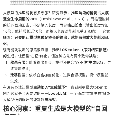
大模型的推理能耗有多夸张？研究显示，
推理阶段的能耗占大模
型全生命周期的90%
（Desislavov et al., 2023）。而推理能耗
的核心驱动因素，不是输入长度，而是
输出长度
（输出长度增加
10倍，能耗增长近10倍，而输入长度对能耗几乎无影响）。这意
味着：
只要能让模型生成足够长的输出，就能有效放大能耗和延
迟
。
现有能耗攻击的思路很直接：
延迟
EOS
 token（序列结束标记）
的生成
，让模型“忘记”终止。但这种方法有两个致命缺陷：
1
效果有限
：随着输出变长，模型还是会“忍不住”生成EOS，导
致提前终止；
2
迁移性差
：依赖白盒梯度优化，过拟合源模型，换个模型就
失效。
有没有办法让模型
主动陷入“生成循环”
，直到耗尽最大token限
制？这就是今天要讲的——
LoopLLM
：一个通过“重复生成”触发
大模型低熵循环的能耗攻击框架。
核心洞察：重复生成是大模型的“自回