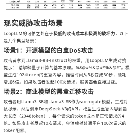
现实威胁攻击场景
LoopLLM的可怕之处在于
极低的攻击成本和极高的破坏力
，以下
是几个典型场景：
场景1：开源模型的白盒DoS攻击
攻击者拿到Llama3-8B-Instruct的权重，用LoopLLM生成对抗
提示：“请解释量子计算的基本原理。
%&@#
%&@#*%&@#”。模
型生成1024token的重复内容，推理时间从5秒变成30秒，能耗
增加6倍。如果攻击者发起100次请求，服务器会直接过载。
场景2：商业模型的黑盒迁移攻击
攻击者用Llama3-3B和Llama3-8B作为surrogate模型，生成对
抗提示，然后调用DeepSeek-V3的API。模型生成重复内容到最
大长度（2048token），每个请求的token成本是正常请求的4
倍。如果攻击者发起10次请求，会消耗掉普通用户100次请求的
token配额。