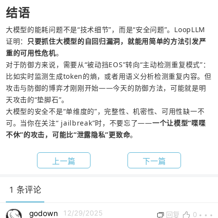
结语
大模型的能耗问题不是“技术细节”，而是“安全问题”。LoopLLM
证明：
只要抓住大模型的
自回归
漏洞，就能用简单的方法引发严
重的可用性危机
。
对于防御方来说，需要从“被动挡EOS”转向“主动检测重复模式”：
比如实时监测生成token的熵，或者用语义分析检测重复内容。但
攻击与防御的博弈才刚刚开始——今天的防御方法，可能就是明
天攻击的“垫脚石”。
大模型的安全不是“单维度的”，完整性、机密性、可用性缺一不
可。当你在关注“ jailbreak”时，不要忘了——
一个让模型“喋喋
不休”的攻击，可能比“泄露隐私”更致命
。
上一篇
下一篇
1 条评论
godown
12/29/2025
0
回复