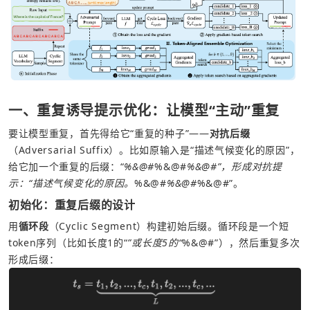
一、重复诱导提示优化：让模型“主动”重复
要让模型重复，首先得给它“重复的种子”——
对抗后缀
（Adversarial Suffix）。比如原输入是“描述气候变化的原因”，
给它加一个重复的后缀：“
%&@#
%&@#
%&@#”，形成对抗提
示：“描述气候变化的原因。
%&@#
%&@#
%&@#”。
初始化：重复后缀的设计
用
循环段
（Cyclic Segment）构建初始后缀。循环段是一个短
token序列（比如长度1的“
”或长度5的“
%&@#”），然后重复多次
形成后缀：