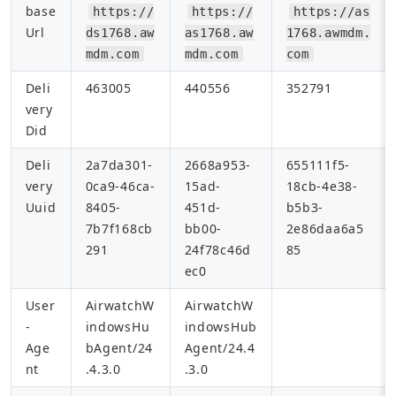
base
https://
https://
https://as
Url
ds1768.aw
as1768.aw
1768.awmdm.
mdm.com
mdm.com
com
Deli
463005
440556
352791
very
Did
Deli
2a7da301-
2668a953-
655111f5-
very
0ca9-46ca-
15ad-
18cb-4e38-
Uuid
8405-
451d-
b5b3-
7b7f168cb
bb00-
2e86daa6a5
291
24f78c46d
85
ec0
User
AirwatchW
AirwatchW
-
indowsHu
indowsHub
Age
bAgent/24
Agent/24.4
nt
.4.3.0
.3.0