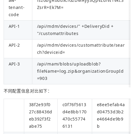
aw-
fszobgRoudxclGzDMRyy3QpvZdivI1vkc3
tenant-
ZsrR+Ek7M=
code
API-1
/api/mdm/devices/" +DeliveryDid + 
"/customattributes
API-2
/api/mdm/devices/customattribute/sear
ch?deviceid=
API-3
/api/mam/blobs/uploadblob?
fileName=log.zip&organizationGroupId
=903
不同配置信息对比如下：
38f2e93f0
c0f76f5613
e8ee5efab4a
27c88436d
d4e8bb170
d04753d3b2
eb392f3f2
470c55774
e4664de9b9
abe75
6131
b