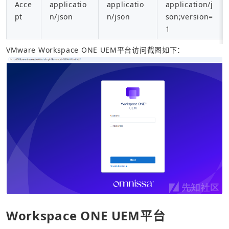
Acce
applicatio
applicatio
application/j
pt
n/json
n/json
son;version=
1
VMware Workspace ONE UEM平台访问截图如下：
Workspace ONE UEM平台