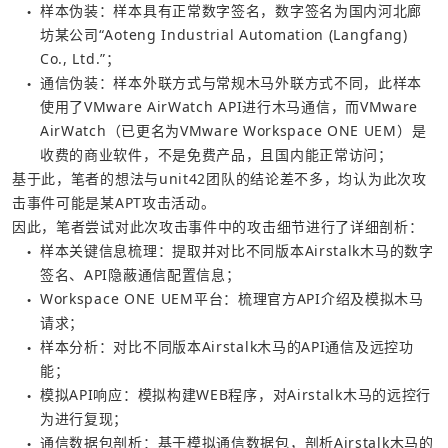
样本伪装：样本具有正常数字签名，数字签名为国内河北廊
●
坊某公司“Aoteng Industrial Automation (Langfang) 
Co., Ltd.”；
通信伪装：样本外联方式与常规木马外联方式不同，此样本
●
使用了VMware AirWatch API进行木马通信，而VMware 
AirWatch（已更名为VMware Workspace ONE UEM）是
收费的商业软件，不是免费产品，且国内能正常访问；
基于此，笔者的想法与unit42团队的结论差不多，均认为此次攻
击事件可能是某APT攻击活动。
因此，笔者尝试对此次攻击事件中的攻击细节进行了详细剖析：
样本关键信息梳理：提取并对比不同版本Airstalk木马的数字
●
签名、API隐蔽通信配置信息；
Workspace ONE UEM平台：梳理官方API介绍及模拟木马
●
请求；
样本分析：对比不同版本Airstalk木马的API通信及远控功
●
能；
模拟API响应：模拟构建WEB程序，对Airstalk木马的远控行
●
为进行复现；
通信数据包剖析：基于模拟通信数据包，剖析Airstalk木马的
●