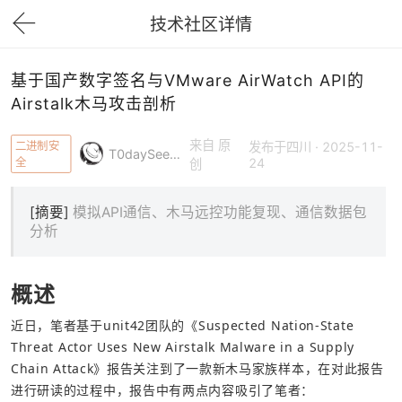
技术社区详情
下拉刷新
基于国产数字签名与VMware AirWatch API的
Airstalk木马攻击剖析
来自 原
二进制安
发布于四川 · 2025-11-
T0daySeeker
全
24
创
[摘要]
模拟API通信、木马远控功能复现、通信数据包
分析
概述
近日，笔者基于unit42团队的《Suspected Nation-State 
Threat Actor Uses New Airstalk Malware in a Supply 
Chain Attack》报告关注到了一款新木马家族样本，在对此报告
进行研读的过程中，报告中有两点内容吸引了笔者：