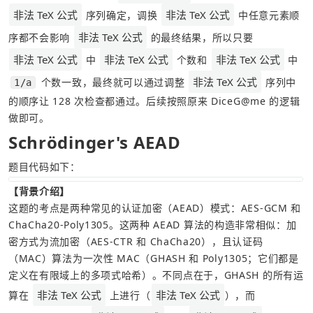
非法 TeX 公式
非法 TeX 公式
 序列确定，调换 
 中任意元素顺
非法 TeX 公式
序都不会影响 
 的最终结果，所以只要 
非法 TeX 公式
非法 TeX 公式
非法 TeX 公式
 中 
 个数和 
 中 
非法 TeX 公式
 个数一致，最终就可以通过调整 
 序列中
1/a
的顺序让 128 次检查都通过。后续按照原来 DiceG@me 的逻辑
做即可。
Schrödinger's AEAD
题目代码如下：
【背景介绍】
这题的考点是两种常见的认证加密（AEAD）模式：AES-GCM 和 
ChaCha20-Poly1305。这两种 AEAD 算法的构造非常相似：加
密方式为流加密（AES-CTR 和 ChaCha20），且认证码
（MAC）算法为一次性 MAC（GHASH 和 Poly1305；它们都是
定义在有限域上的多项式哈希）。不同点在于，GHASH 的所有运
非法 TeX 公式
非法 TeX 公式
算在 
 上进行（
），而 