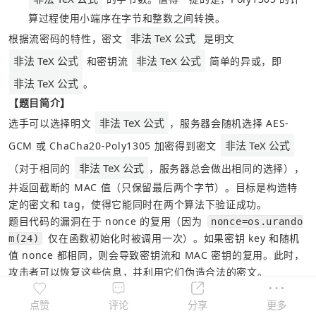
算过程使用小端序在字节和整数之间转换。
非法 TeX 公式
根据流密码的特性，密文 
 是明文 
非法 TeX 公式
非法 TeX 公式
 和密钥流 
 简单的异或，即 
非法 TeX 公式
。
【题目简介】
非法 TeX 公式
选手可以选择明文 
，服务器会随机选择 AES-
非法 TeX 公式
GCM 或 ChaCha20-Poly1305 加密得到密文 
非法 TeX 公式
（对于相同的 
，服务器总会做出相同的选择），
并返回截断的 MAC 值（只保留最后两个字节）。目标是构造特
定的密文和 tag，使得它能同时在两个算法下验证成功。
题目代码的漏洞在于 nonce 的复用（因为 
nonce=os.urando
 仅在函数初始化时被调用一次）。如果密钥 key 和随机
m(24)
值 nonce 都相同，则会导致密钥流和 MAC 密钥的复用。此时，
攻击者可以恢复这些信息，并利用它们伪造合法的密文。
【解答】
点赞
评论
分享
更多
区分 GCM 和 Poly1305 的输出