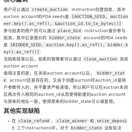
用户可以通过
 instruction创建拍卖，其中
create_auction
auction account的PDA seeds是
[AUCTION_SEED, auction
eer.key().as_ref(), &auction_id.to_le_bytes()]
参与拍卖的用户则可以通过
 instruction报价参与
place_bid
拍卖，其中记录报价的
 account的PDA seeds
bidder_state
是
[BIDDER_SEED, auction.key().as_ref(), bidder.k
ey().as_ref()]
当拍卖结束以后，拍卖的管理者可以通过
关闭
close_auction
auction account
值得注意的是，在关闭auction account以后，
bidder_stat
 account还是存在的，又由于创建auction时auction_id是用
e
户参数传入的，并不要求严格递增，所以用户可以在auction关闭
后再次传入相同的auction_id从而使得新建的auction account
与原来的地址一致，使得原来的bidder_state可以被复用。
其他实现缺陷
在
, 
和
claim_refund
claim_winner
seize_deposi
●
三个instructions中，对于
没有标注
t
bidder_state