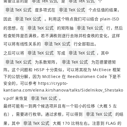
非法 TeX 公式
非法 TeX 公式
需要注意的是 
 是 
 个 
非法 TeX 公式
非法 TeX 公式
 度多项式在 
 个点估值的结果，
非法 TeX 公式
因此 
 。利用这个特点我们可以结合 plain-ISD 
非法 TeX 公式
非法 TeX 公式
的思想，在 
 的矩阵抽 
 行，然后
检查矩阵是否满秩，若不满秩则逐行去除并检查秩的变化，这样
非法 TeX 公式
可以将有线性关系的 
 行全部取出。
非法 TeX 公式
非法 TeX 公式
之后可以将 
 写成 
，其中 
非法 TeX 公式
非法 TeX 公式
 为系数矩阵，
 为范德蒙德矩
阵。这个问题和 HSSP 十分类似，可以将其视为 McEliece 框架
下的公钥分解，因为 McEliece 在 Reedsolomen Code 下是不
安全的，可以参考 
https://crypto-
kantiana.com/elena.kirshanova/talks/Sidelnikov_Shestako
非法 TeX 公式
v.pdf
 来恢复 
。
最终可能有一到两个候选项并且有一个较小的位移（大概 5 左
非法 TeX 公式
右），需要进行枚举。通过求根，可以得到 
 的结
非法 TeX 公式
果，其中 
 大概 170 比特左右。注意到 FLAG 的