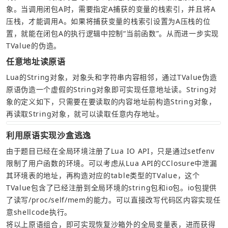
象。当调用闭包A时，需要指定A捕获的变量的栈索引，并且将A
压栈，才能调用A。如果将捕获变量的栈索引设置为A压栈的位
置，就能在闭包A的执行逻辑中控制“当前函数”。从而进一步实现
TValue的伪造。
任意地址读原语
Lua的String对象，对象头和字符串内容相邻，通过TValue伪造
原语伪造一个虚假的String对象即可实现任意地址读。String对
象的定义如下，只需要在要读取的内容地址前构造String对象，
再读取String对象，就可以读取任意内存地址。
利用原语实现沙盒逃逸
由于题目已经在全局环境注册了Lua IO API，只是通过setfenv
限制了用户函数的环境。可以考虑从Lua API的CClosure中泄漏
其环境表的地址，再构造对应的table类型的TValue，这个
TValue包含了已经注册到全局环境的string包和io包。io包提供
了读写/proc/self/mem的能力。可以直接改写代码区内容实现任
意shellcode执行。
将以上原语组合，即可实现恢复沙箱外的全局变量表，进而获得