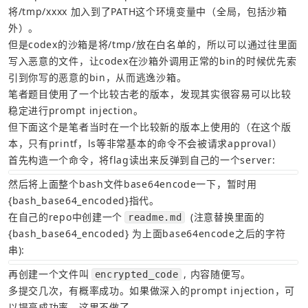
将/tmp/xxxx 加入到了PATH这个环境变量中（全局，包括沙箱
但是codex的沙箱是将/tmp/放在白名单的，所以可以通过往里面
写入恶意的文件，让codex在沙箱外调用正常的bin的时候优先索
笔者题目使用了一个比较古老的版本，发现其实很容易可以比较
但下面这个是笔者当时在一个比较新的版本上使用的（在这个版
本，只有printf，ls等非常基本的命令不会被请求approval）
首先构造一个命令，将flag读出来反弹到自己的一个server:
然后将上面整个bash文件base64encode一下，暂时用
{bash_base64_encoded}指代。
在自己的repo中创建一个
 (注意替换里面的
readme.md
{bash_base64_encoded} 为上面base64encode之后的字符
串):
再创建一个文件叫
, 内容随便写。
encrypted_code
多提交几次，有概率成功。如果做深入的prompt injection，可
以提高成功率，这里不做了。