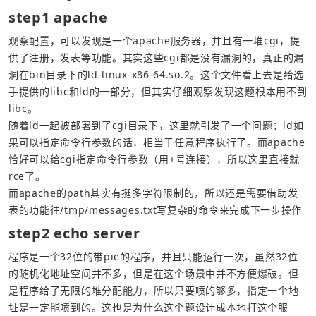
step1 apache
观察配置，可以发现是一个apache服务器，并且有一堆cgi，提
供了注册，发表等功能。其实这些cgi都是没有漏洞的，真正的漏
洞在bin目录下的ld-linux-x86-64.so.2。这个文件看上去是给选
手提供的libc和ld的一部分，但其实仔细观察发现这题根本用不到
libc。
随着ld一起被部署到了cgi目录下，这里就引发了一个问题：ld如
果可以指定命令行参数的话，相当于任意程序执行了。而apache
恰好可以给cgi指定命令行参数（用+号连接），所以这里直接就
rce了。
而apache的path其实有挺多字符限制的，所以还是需要借助发
表的功能往/tmp/messages.txt写复杂的命令来完成下一步操作
step2 echo server
程序是一个32位的带pie的程序，并且只能运行一次，虽然32位
的随机化地址空间并不多，但是在这个场景中并不方便爆破。但
是程序给了无限的堆分配能力，所以只要喷的够多，指定一个地
址是一定能喷到的。这也是为什么这个题设计成本地打这个服