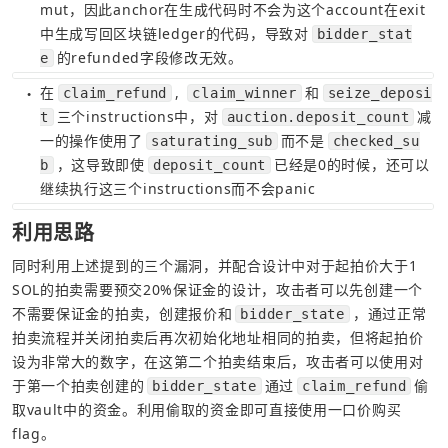
mut，因此anchor在生成代码时不会为这个account在exit
中生成写回区块链ledger的代码，导致对
bidder_stat
的refunded字段修改无效。
e
在
, 
和
claim_refund
claim_winner
seize_deposi
●
三个instructions中，对
减
t
auction.deposit_count
一的操作使用了
而不是
saturating_sub
checked_su
，这导致即使
已经是0的时候，还可以
b
deposit_count
继续执行这三个instructions而不会panic
利用思路
同时利用上述提到的三个漏洞，并配合设计中对于起拍价大于1 
SOL的拍卖需要预交20%保证金的设计，攻击者可以先创建一个
不需要保证金的拍卖，创建报价和
，通过正常
bidder_state
拍卖流程并关闭拍卖后再次初始化地址相同的拍卖，但将起拍价
设为非常大的数字，在这第二个拍卖结束后，攻击者可以使用对
于第一个拍卖创建的
通过
偷
bidder_state
claim_refund
取vault中的资金。利用偷取的资金即可直接使用一口价购买
flag。