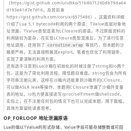
（
https://gist.github.com/ulidtko/51b8671260db79da64
d193e41d7e7d16，及其前身
https://gist.github.com/corsix/6575486），这篇资料详细
介绍了Lua
 5.1 bytecode利用的两个原语：TValue底层对象地
址泄漏、TValue类型混淆为LClosure的原语。不过原版资料的
利用链较为复杂，在实现LClosure类型混淆后，为了进行任意
地址调用，还用到了
等技巧，但本题的沙
coroutine.wrap
箱更严格，无法直接照搬其exploit。笔者也优化了利用链条，
还有选手注意到Lua沙箱在初始化的时候注册了string和io两个
包，这是为了简化利用流程，降低题目难度。string包会为所有
字符串注册元表，这样在沙箱内还能拿到沙箱外的CClosure，
可以做ASLR leak等操作，本题用CClosure泄漏了沙箱外变量
表的地址。io包方便直接读写/proc/self/mem做shellcode。
实际上，在不注册任何包的情况下也可以完成本题，限于篇幅，
具体方案留给读者思考。
OP_FORLOOP 地址泄漏原语
Lua的值以TValue的形式存储，Value字段可能存储整数或可回