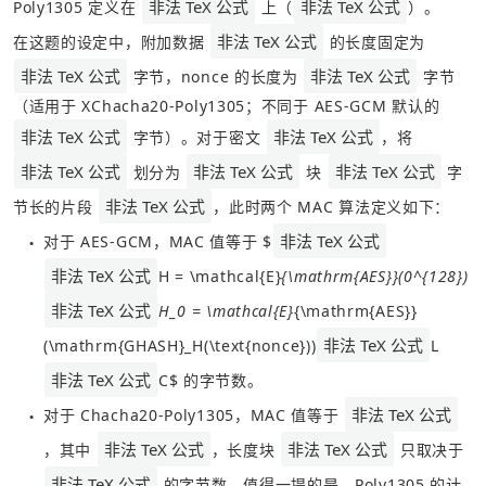
非法 TeX 公式
非法 TeX 公式
Poly1305 定义在 
 上（
）。
非法 TeX 公式
在这题的设定中，附加数据 
 的长度固定为 
非法 TeX 公式
非法 TeX 公式
 字节，nonce 的长度为 
 字节
（适用于 XChacha20-Poly1305；不同于 AES-GCM 默认的 
非法 TeX 公式
非法 TeX 公式
 字节）。对于密文 
，将 
非法 TeX 公式
非法 TeX 公式
非法 TeX 公式
 划分为 
 块 
 字
非法 TeX 公式
节长的片段 
，此时两个 MAC 算法定义如下：
非法 TeX 公式
对于 AES-GCM，MAC 值等于 $
●
非法 TeX 公式
H = \mathcal{E}
{\mathrm{AES}}(0^{128})
非法 TeX 公式
H_0 = \mathcal{E}
{\mathrm{AES}}
非法 TeX 公式
(\mathrm{GHASH}_H(\text{nonce}))
L
非法 TeX 公式
C$ 的字节数。
非法 TeX 公式
对于 Chacha20-Poly1305，MAC 值等于 
●
非法 TeX 公式
非法 TeX 公式
，其中 
，长度块 
 只取决于 
非法 TeX 公式
 的字节数。值得一提的是，Poly1305 的计