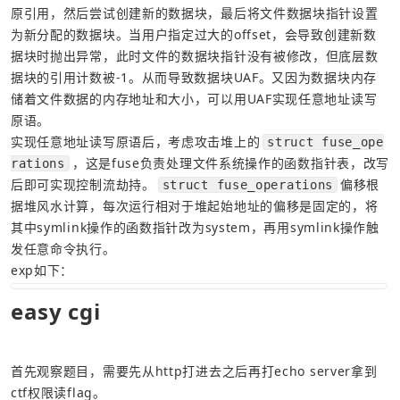
原引用，然后尝试创建新的数据块，最后将文件数据块指针设置
为新分配的数据块。当用户指定过大的offset，会导致创建新数
据块时抛出异常，此时文件的数据块指针没有被修改，但底层数
据块的引用计数被-1。从而导致数据块UAF。又因为数据块内存
储着文件数据的内存地址和大小，可以用UAF实现任意地址读写
原语。
实现任意地址读写原语后，考虑攻击堆上的
struct fuse_ope
，这是fuse负责处理文件系统操作的函数指针表，改写
rations
后即可实现控制流劫持。
偏移根
struct fuse_operations
据堆风水计算，每次运行相对于堆起始地址的偏移是固定的，将
其中symlink操作的函数指针改为system，再用symlink操作触
发任意命令执行。
exp如下：
easy cgi
首先观察题目，需要先从http打进去之后再打echo server拿到
ctf权限读flag。