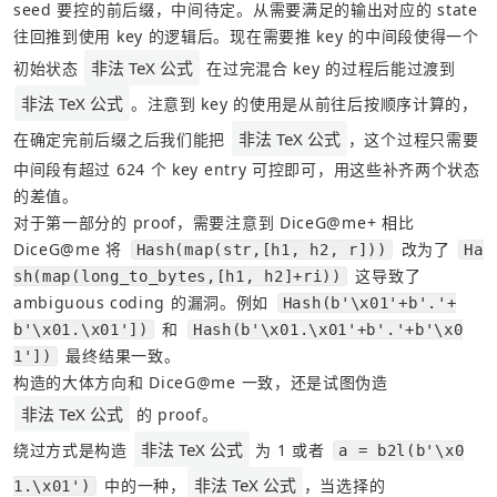
seed 要控的前后缀，中间待定。从需要满足的输出对应的 state 
往回推到使用 key 的逻辑后。现在需要推 key 的中间段使得一个
非法 TeX 公式
初始状态 
 在过完混合 key 的过程后能过渡到 
非法 TeX 公式
。注意到 key 的使用是从前往后按顺序计算的，
非法 TeX 公式
在确定完前后缀之后我们能把 
，这个过程只需要
中间段有超过 624 个 key entry 可控即可，用这些补齐两个状态
的差值。
对于第一部分的 proof，需要注意到 DiceG@me+ 相比 
DiceG@me 将 
 改为了 
Hash(map(str,[h1, h2, r]))
Ha
 这导致了 
sh(map(long_to_bytes,[h1, h2]+ri))
ambiguous coding 的漏洞。例如 
Hash(b'\x01'+b'.'+
 和 
b'\x01.\x01'])
Hash(b'\x01.\x01'+b'.'+b'\x0
 最终结果一致。
1'])
构造的大体方向和 
DiceG@me
 一致，还是试图伪造 
非法 TeX 公式
 的 proof。
非法 TeX 公式
绕过方式是构造 
 为 1 或者 
a = b2l(b'\x0
非法 TeX 公式
 中的一种，
，当选择的 
1.\x01')