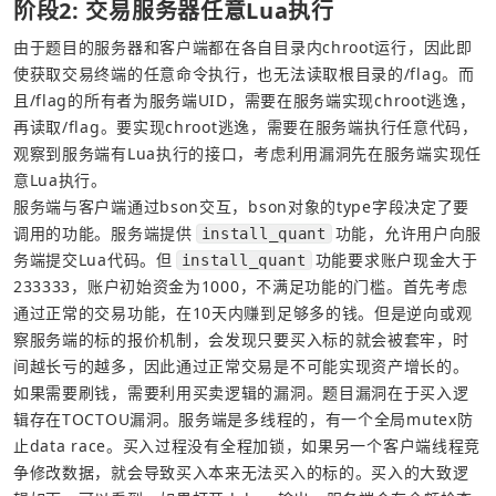
阶段2: 交易服务器任意Lua执行
由于题目的服务器和客户端都在各自目录内chroot运行，因此即
使获取交易终端的任意命令执行，也无法读取根目录的/flag。而
且/flag的所有者为服务端UID，需要在服务端实现chroot逃逸，
再读取/flag。要实现chroot逃逸，需要在服务端执行任意代码，
观察到服务端有Lua执行的接口，考虑利用漏洞先在服务端实现任
意Lua执行。
服务端与客户端通过bson交互，bson对象的type字段决定了要
调用的功能。服务端提供
功能，允许用户向服
install_quant
务端提交Lua代码。但
功能要求账户现金大于
install_quant
233333，账户初始资金为1000，不满足功能的门槛。首先考虑
通过正常的交易功能，在10天内赚到足够多的钱。但是逆向或观
察服务端的标的报价机制，会发现只要买入标的就会被套牢，时
间越长亏的越多，因此通过正常交易是不可能实现资产增长的。
如果需要刷钱，需要利用买卖逻辑的漏洞。题目漏洞在于买入逻
辑存在TOCTOU漏洞。服务端是多线程的，有一个全局mutex防
止data race。买入过程没有全程加锁，如果另一个客户端线程竞
争修改数据，就会导致买入本来无法买入的标的。买入的大致逻