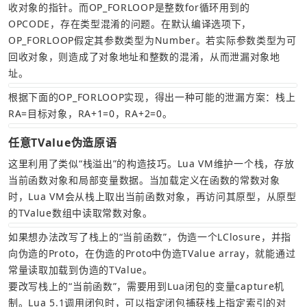
收对象的指针。而OP_FORLOOP是整数for循环用到的
OPCODE，存在类型混淆的问题。在默认编译选项下，
OP_FORLOOP假定其参数类型为Number。若实际参数类型为可
回收对象，则造成了对象地址和整数的混淆，从而泄漏对象地
址。
根据下面的OP_FORLOOP实现，得出一种可能的泄漏方案：栈上
RA=目标对象，RA+1=0，RA+2=0。
任意TValue伪造原语
这里利用了类似“栈溢出”的构造技巧。Lua VM维护一个栈，存放
当前函数对象和局部变量数据。当加载定义在函数的常数对象
时，Lua VM会从栈上取出当前函数对象，再访问其原型，从原型
的TValue数组中读取常数对象。
如果想办法改写了栈上的“当前函数”，伪造一个LClosure，并指
向伪造的Proto，在伪造的Proto中伪造TValue array，就能通过
常量读取加载到伪造的TValue。
要改写栈上的“当前函数”，需要用到Lua闭包的变量capture机
制。Lua 5.1调用闭包时，可以指定闭包捕获栈上指定索引的对