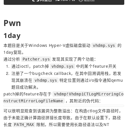
Pwn
1day
本题目是关于Windows Hyper-V虚拟磁盘驱动
的
vhdmp.sys
1day复现。
通过分析
发现其实现了两个功能：
Patcher.sys
1
通过ioctl，patch掉
中的某个feature开关
vhdmp.sys
2
注册了一个bugcheck callback，在其中回溯调用栈，若发
现其崩溃在
特定位置则通过i/o指令通知qemu
vhdmp.sys
题目成功解决。
patch掉的feature存在于
vhdmp!VhdmpiCTLogMirroringCo
，其附近的伪代码：
nstructMirrorLogFileName
可以很明显观查到该漏洞为整数溢出：在构造ctlog文件路径时，
由于未能正确计算路径拼接长度导致。由于在默认设置下，路径
长度
限制，所以需要使用长路径语法以及NT 
PATH_MAX