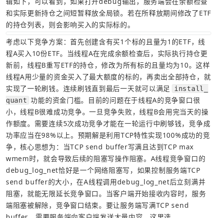
辑如下，可以看到，如果打开debug输出，服务端会在余额检查
和实际更新持仓之间短暂释放全局锁。若在所释放期间修改了ETF
的持仓列表，则会影响买入的实际标的。
考虑以下竞争方案：首先创建含有买1个标的且量为1的ETF，线
程A买入10份ETF。当线程A在完成余额检查后，实际执行持仓更
新前，线程B重写ETF的持仓，修改为所有标的且量均为10。这样
线程A用少量的资金买入了最大额度的标的，再卖出全部持仓，就
实现了一轮刷钱。连续刷钱直到最后一天就可以满足
install_
功能的资金门槛。目前的问题在于线程A的竞争窗口很
quant
小，线程B很难成功竞争。一旦竞争失败，线程B会用完当天的操
作额度。需要连续5次成功竞争才能在一轮运行中刷够钱，竞争成
功率应当在98%以上。预期解是利用TCP特性实现100%成功的竞
争，核心思想为：当TCP send buffer写满且达到TCP max 
wmem时，就会导致后续的阻塞写操作阻塞。A线程竞争窗口的
debug_log_net恰好是一个网络阻塞写，如果控制服务端TCP 
send buffer的大小，在A线程调用debug_log_net后立刻满并
阻塞，就能无限延长竞争窗口。当客户端开始接收内容时，服务
端阻塞被解除，竞争窗口结束。要让服务端写满TCP send 
buffer，需要服务端向客户端发送大量内容，这里选