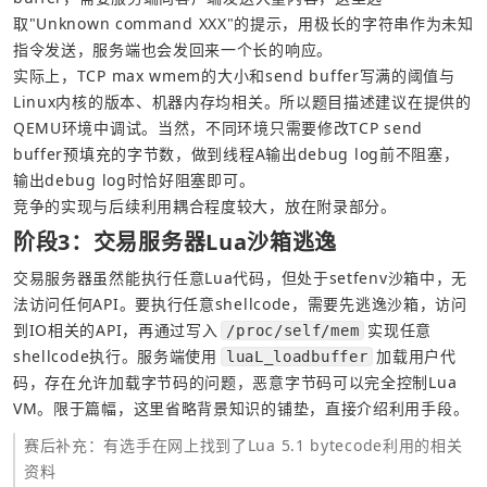
取"Unknown command XXX"的提示，用极长的字符串作为未知
指令发送，服务端也会发回来一个长的响应。
实际上，TCP max wmem的大小和send buffer写满的阈值与
Linux内核的版本、机器内存均相关。所以题目描述建议在提供的
QEMU环境中调试。当然，不同环境只需要修改TCP send 
buffer预填充的字节数，做到线程A输出debug log前不阻塞，
输出debug log时恰好阻塞即可。
竞争的实现与后续利用耦合程度较大，放在附录部分。
阶段3：交易服务器Lua沙箱逃逸
交易服务器虽然能执行任意Lua代码，但处于setfenv沙箱中，无
法访问任何API。要执行任意shellcode，需要先逃逸沙箱，访问
到IO相关的API，再通过写入
实现任意
/proc/self/mem
shellcode执行。服务端使用
加载用户代
luaL_loadbuffer
码，存在允许加载字节码的问题，恶意字节码可以完全控制Lua 
VM。限于篇幅，这里省略背景知识的铺垫，直接介绍利用手段。
赛后补充：有选手在网上找到了Lua 5.1 bytecode利用的相关
资料