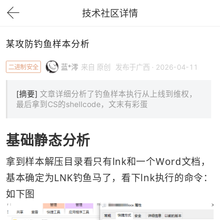
技术社区详情
下拉刷新
某攻防钓鱼样本分析
二进制安全
蓝*澪
来自 原创
发布于广西 · 2026-04-11
[摘要]
文章详细分析了钓鱼样本执行从上线到维权，
最后拿到CS的shellcode，文末有彩蛋
基础静态分析
拿到样本解压目录看只有lnk和一个Word文档，
基本确定为LNK钓鱼马了，看下lnk执行的命令：
如下图