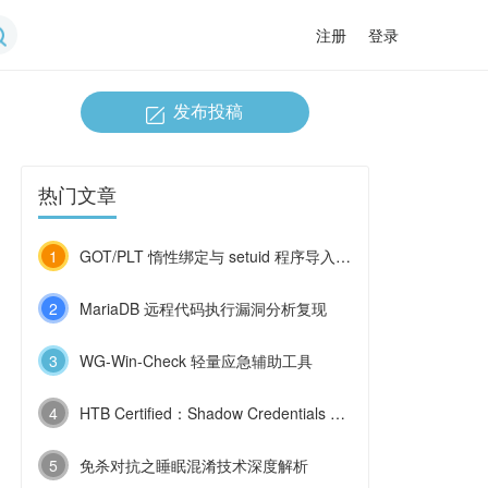
注册
登录
发布投稿
热门文章
1
GOT/PLT 惰性绑定与 setuid 程序导入函数劫持
2
MariaDB 远程代码执行漏洞分析复现
3
WG-Win-Check 轻量应急辅助工具
4
HTB Certified：Shadow Credentials 与 ESC9 的连环利用
5
免杀对抗之睡眠混淆技术深度解析