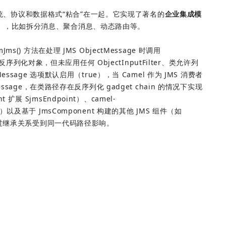
的系统、协议和数据格式“粘合”在一起。它实现了著名的
企业集成模
）
，比如拆分消息、聚合消息、动态路由等。
mJms() 方法在处理 JMS ObjectMessage 时调用 
t() 获取反序列化对象，但未应用任何 ObjectInputFilter、类允许列
sage 选项默认启用（true），当 Camel 作为 JMS 消费者
sage，在类路径存在反序列化 gadget chain 的情况下实现
 扩展 SjmsEndpoint）、camel-
ing）以及基于 JmsComponent 构建的其他 JMS 组件（如 
q6）均通过继承关系受到同一代码路径影响。