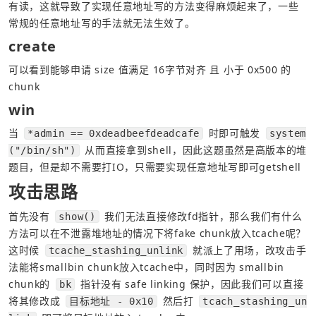
有读，这就导致了实现任意地址写的方法变得麻烦起来了，一些
常规的任意地址写的手法就无法生效了。
create
可以看到能够申请 size 值满足 16字节对齐 且 小于 0x500 的
chunk
win
当 
 时即可触发 
*admin == 0xdeadbeefdeadcafe
system
 从而直接拿到shell，因此这题虽然是高版本的堆
("/bin/sh")
题目，但是却不需要打IO，只需要实现任意地址写即可getshell
攻击思路
首先没有 
 我们无法直接修改fd指针，那么我们有什么
show()
方法可以在不泄露堆地址的情况下将fake chunk放入tcache呢？
这时候 
 就派上了用场，改攻击手
tcache_stashing_unlink
法能将smallbin chunk放入tcache中，同时因为 smallbin 
chunk的 
 指针没有 safe linking 保护，因此我们可以直接
bk
将其修改成 
 然后打 
目标地址 - 0x10
tcach_stashing_un