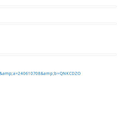
eyey&amp;a=240610708&amp;b=QNKCDZO