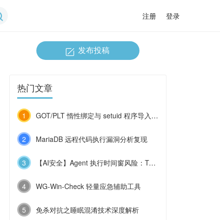
注册
登录
发布投稿
热门文章
1
GOT/PLT 惰性绑定与 setuid 程序导入函数劫持
2
MariaDB 远程代码执行漏洞分析复现
3
【AI安全】Agent 执行时间窗风险：TOCTOU 点击劫持分析
4
WG-Win-Check 轻量应急辅助工具
5
免杀对抗之睡眠混淆技术深度解析