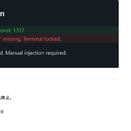
已终止。
目录