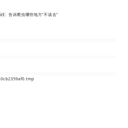
 告诉爬虫哪些地方“不该去”
xt
20cb2359af0.tmp