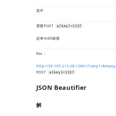
其中
需要POST 
a[key]=1337
还有md5碰撞
Poc：
http://39.105.213.28:12601/?step1=kk
POST 
a[key]=1337
JSON Beautifier
解