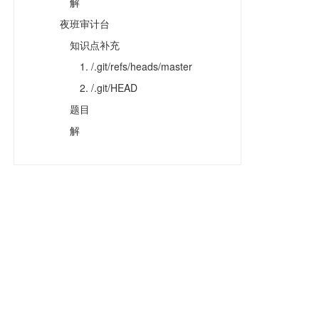
解
夜班审计台
知识点补充
1. /.git/refs/heads/master
2. /.git/HEAD
题目
解