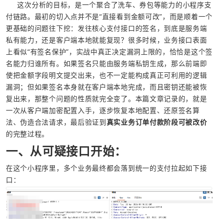
     这次分析的目标，是一个聚合了洗车、券包等能力的小程序支
付链路。最初的切入点并不是“直接看到金额可改”，而是顺着一个
更基础的问题往下挖：发往核心支付接口的签名，到底是服务端
私有能力，还是客户端本地就能复现？很多时候，业务接口表面
上看似“有签名保护”，实战中真正决定漏洞上限的，恰恰是这个签
名能力归谁所有。如果签名只能由服务端私钥生成，那么前端即
使把金额字段明文提交出来，也不一定能构成真正可利用的逻辑
漏洞；但如果签名本身就在客户端本地完成，而且密钥还能被恢
复出来，那整个问题的性质就完全变了。本篇文章记录的，就是
一次从客户端加密配置入手，逐步恢复本地配置、还原签名算
法、伪造合法请求，最后验证到
真实业务订单付款阶段可被改价
的完整过程。
一、从可疑接口开始：
在这个小程序里，多个业务最终都会落到统一的支付拉起如下接
口：