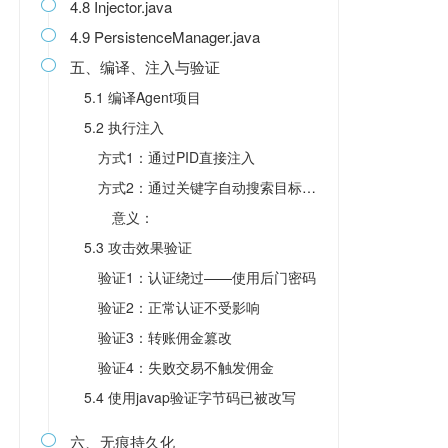
4.8 Injector.java

4.9 PersistenceManager.java

五、编译、注入与验证

5.1 编译Agent项目
5.2 执行注入
方式1：通过PID直接注入
方式2：通过关键字自动搜索目标JVM
意义：
5.3 攻击效果验证
验证1：认证绕过——使用后门密码
验证2：正常认证不受影响
验证3：转账佣金篡改
验证4：失败交易不触发佣金
5.4 使用javap验证字节码已被改写
六、无痕持久化
