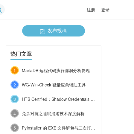
注册
登录
发布投稿
热门文章
1
MariaDB 远程代码执行漏洞分析复现
2
WG-Win-Check 轻量应急辅助工具
3
HTB Certified：Shadow Credentials 与 ESC9 的连环利用
4
免杀对抗之睡眠混淆技术深度解析
5
PyInstaller 的 EXE 文件解包与二次打包技术浅探