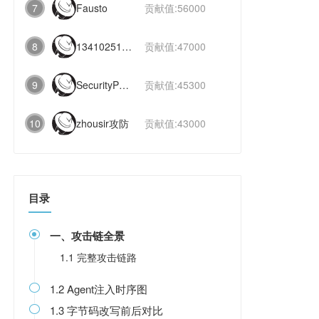
7
Fausto
贡献值:56000
8
1341025112991831
贡献值:47000
9
SecurityPaper
贡献值:45300
10
zhousir攻防
贡献值:43000
目录
一、攻击链全景

1.1 完整攻击链路
1.2 Agent注入时序图

1.3 字节码改写前后对比
