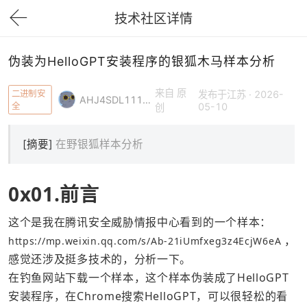
技术社区详情
下拉刷新
伪装为HelloGPT安装程序的银狐木马样本分析
来自 原
二进制安
发布于江苏 · 2026-
AHJ4SDL1111KK
全
05-10
创
[摘要]
在野银狐样本分析
0x01.前言
这个是我在腾讯安全威胁情报中心看到的一个样本： 
 ，
https://mp.weixin.qq.com/s/Ab-21iUmfxeg3z4EcjW6eA
感觉还涉及挺多技术的，分析一下。
在钓鱼网站下载一个样本，这个样本伪装成了HelloGPT
安装程序，在Chrome搜索HelloGPT，可以很轻松的看