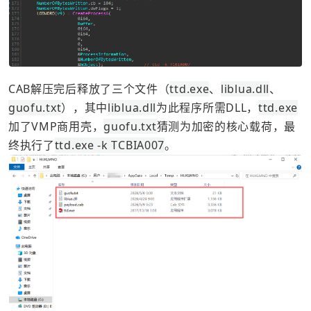
CAB解压完后释放了三个文件（
ttd.exe
、
liblua.dll
、
guofu.txt
），其中
liblua.dll
为此程序所需DLL，
ttd.exe
加了VMP商用壳，
guofu.txt
猜测为加密的核心载荷，最
终执行了
ttd.exe -k TCBIA007
。