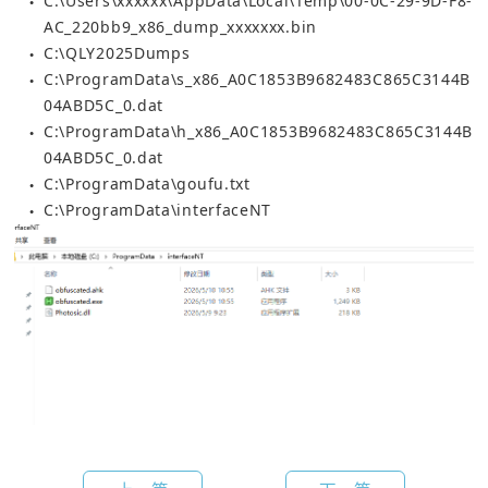
C:\Users\xxxxxx\AppData\Local\Temp\00-0C-29-9D-F8-
●
AC_220bb9_x86_dump_xxxxxxx.bin
C:\QLY2025Dumps
●
C:\ProgramData\s_x86_A0C1853B9682483C865C3144B
●
04ABD5C_0.dat
C:\ProgramData\h_x86_A0C1853B9682483C865C3144B
●
04ABD5C_0.dat
C:\ProgramData\goufu.txt
●
C:\ProgramData\interfaceNT
●