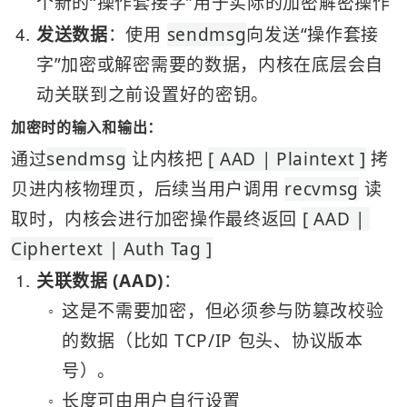
个新的“操作套接字”用于实际的加密解密操作
4
发送数据
：使用 
sendmsg
向发送“操作套接
字”加密或解密需要的数据，内核在底层会自
动关联到之前设置好的密钥。
加密时的输入和输出：
通过
sendmsg
 让内核把 
[ AAD | Plaintext ]
 拷
贝进内核物理页，后续当用户调用 
recvmsg
 读
取时，内核会进行加密操作最终返回 
[ AAD | 
Ciphertext | Auth Tag ]
1
关联数据 (AAD)
：
这是不需要加密，但必须参与防篡改校验
○
的数据（比如 TCP/IP 包头、协议版本
号）。
长度可由用户自行设置
○