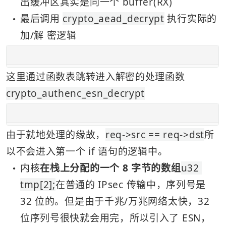
出缓冲区其实是同一个 buffer(RX)
最后调用 
crypto_aead_decrypt
 执行实际的 
●
加/解 密逻辑
这里通过函数表跳转进入解密的处理函数 
crypto_authenc_esn_decrypt
由于就地处理的缘故，
req->src == req->dst
所
以不会进入第一个 if 语句的逻辑中。
内核
在栈上分配的一个 8 字节的数组
u32 
●
tmp[2];
在普通的 IPsec 传输中，序列号是 
32 位的。但是由于千兆/万兆网络太快，32 
位序列号很快就会用完，所以引入了 ESN，