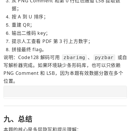
3
从 PNG Comment 和第 0 行红色通道 LSB 提取数
据；
4
按 A 到 U 排序；
5
重建 QR；
6
输出二维码 key；
7
提示人工查看 PDF 第 3 行上方数字；
8
拼接最终 flag。
说明：Code128 解码可用 
、
 或自
zbarimg
pyzbar
写解析器完成。如果环境缺少条形码库，也可以只依赖 
PNG Comment 和 LSB，因为本题有效数据分散在多个
位置。
九、总结
本题的核心是多层隐写和提示理解：