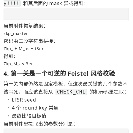
 和其后面的 mask 异或得到：
y!!!!
当前附件恢复结果：
zkp_master
密码由三段字符串拼接：
Zkp_ + M_as + t3er
得到：
Zkp_M_ast3er
4. 第一关是一个可逆的 Feistel 风格校验
第一关内部仍然是固定模板，但这次最关键的几个参数不
该写死，而应该直接从 
 的机器码里提取：
CHECK_CH1
LFSR seed
●
4 个 round key 常量
●
最终比较目标值
●
当前附件里提取出的参数分别是：