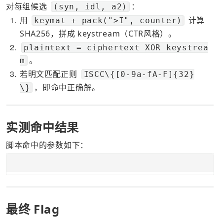
对每组候选 
：
(syn, idl, a2)
1
用 
 计算 
keymat + pack(">I", counter)
SHA256，拼成 keystream（CTR风格）。
2
plaintext = ciphertext XOR keystrea
。
m
3
若明文匹配正则 
ISCC\{[0-9a-fA-F]{32}
，即命中正确解。
\}
实测命中结果
脚本命中的参数如下：
最终 Flag