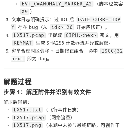
（脚本也兼容 
EVT_C=ANOMALY_MARKER_A2
○
）
X9
3
文本日志明确提示：过 IDL 后 
DATE_CORR=-1DA
 存在 bug（从 
 开始应修正）。
Y
idx>=26
4
 里提取 
 密文，用 
LX517.pcap
CIPH:<hex>
 生成 SHA256 计数器流并异或解密。
KEYMAT
5
穷举合理时区偏移 + 日期修正组合，命中 
ISCC{32
 即为 flag。
hex}
解题过程
步骤 1：解压附件并识别有效文件
解压后得到：
（飞行事件日志）
LX517.txt
●
（网络流量）
LX517.pcap
●
（本题中未参与最终链路，可视作干
LX517.png
●