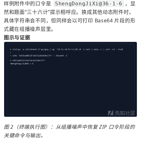
样例附件中的口令是 
，显
ShengDongJiXi@36-1-6
然和题面“三十六计”提示相呼应。换成其他动态附件时，
具体字符串会不同，但同样会以可打印 Base64 片段的形
式藏在组播噪声层里。
图示与证据
图 2（终端执行图）：从组播噪声中恢复 ZIP 口令阶段的
关键命令与输出。