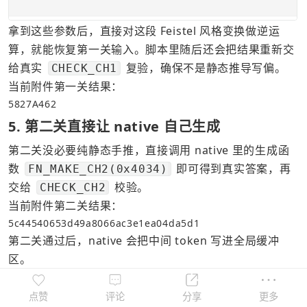
拿到这些参数后，直接对这段 Feistel 风格变换做逆运
算，就能恢复第一关输入。脚本里随后还会把结果重新交
给真实 
 复验，确保不是静态推导写偏。
CHECK_CH1
当前附件第一关结果：
5827A462
5. 第二关直接让 native 自己生成
第二关没必要纯静态手推，直接调用 native 里的生成函
数 
 即可得到真实答案，再
FN_MAKE_CH2(0x4034)
交给 
 校验。
CHECK_CH2
当前附件第二关结果：
5c44540653d49a8066ac3e1ea04da5d1
第二关通过后，native 会把中间 token 写进全局缓冲
区。
当前附件 token：
1dae0a8f1f76671bf03701dfc420d400
点赞
评论
分享
更多