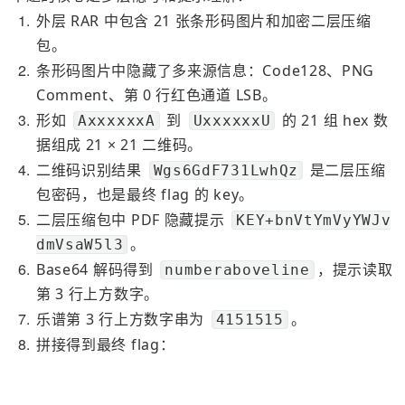
1
外层 RAR 中包含 21 张条形码图片和加密二层压缩
包。
2
条形码图片中隐藏了多来源信息：Code128、PNG 
Comment、第 0 行红色通道 LSB。
3
形如 
 到 
 的 21 组 hex 数
AxxxxxxA
UxxxxxxU
据组成 21 × 21 二维码。
4
二维码识别结果 
 是二层压缩
Wgs6GdF731LwhQz
包密码，也是最终 flag 的 key。
5
二层压缩包中 PDF 隐藏提示 
KEY+bnVtYmVyYWJv
。
dmVsaW5l3
6
Base64 解码得到 
，提示读取
numberaboveline
第 3 行上方数字。
7
乐谱第 3 行上方数字串为 
。
4151515
8
拼接得到最终 flag：