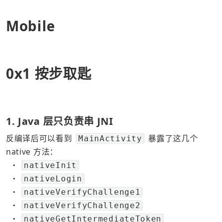
Mobile
0x1 
按步取匙
1. Java 层只负责串 JNI
反编译后可以看到 
 暴露了这几个 
MainActivity
native 方法：
nativeInit
●
nativeLogin
●
nativeVerifyChallenge1
●
nativeVerifyChallenge2
●
nativeGetIntermediateToken
●