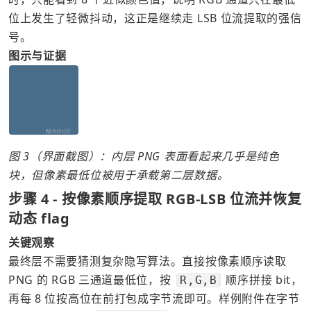
位上发生了轻微抖动，这正是继续走 LSB 位流提取的强信
号。
图示与证据
图 3（界面截图）：内层 PNG 表面看起来几乎是纯色
块，但像素最低位被用于承载第二层数据。
步骤 4 - 按像素顺序提取 RGB-LSB 位流并恢复
动态 flag
关键观察
最终层不需要猜测复杂隐写算法。直接按像素顺序读取 
PNG 的 RGB 三通道最低位，按 
 顺序拼接 bit，
R,G,B
再每 8 位按高位在前打包成字节流即可。样例附件在字节