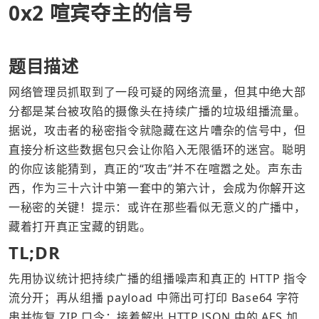
0x2 喧宾夺主的信号
题目描述
网络管理员抓取到了一段可疑的网络流量，但其中绝大部
分都是某台被攻陷的摄像头在持续广播的垃圾组播流量。
据说，攻击者的秘密指令就隐藏在这片嘈杂的信号中，但
直接分析这些数据包只会让你陷入无限循环的迷宫。聪明
的你应该能猜到，真正的“攻击”并不在喧嚣之处。声东击
西，作为三十六计中第一套中的第六计，会成为你解开这
一秘密的关键！提示：或许在那些看似无意义的广播中，
藏着打开真正宝藏的钥匙。
TL;DR
先用协议统计把持续广播的组播噪声和真正的 HTTP 指令
流分开；再从组播 payload 中筛出可打印 Base64 字符
串并恢复 ZIP 口令；接着解出 HTTP JSON 中的 AES 加