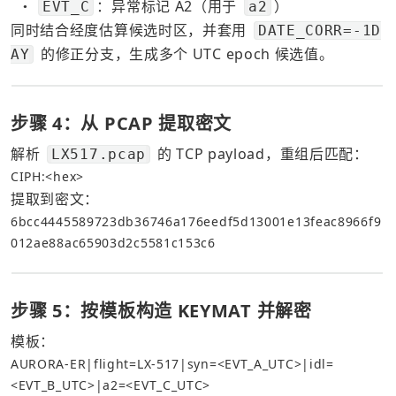
：异常标记 A2（用于 
）
EVT_C
a2
●
同时结合经度估算候选时区，并套用 
DATE_CORR=-1D
 的修正分支，生成多个 UTC epoch 候选值。
AY
步骤 4：从 PCAP 提取密文
解析 
 的 TCP payload，重组后匹配：
LX517.pcap
CIPH:<hex>
提取到密文：
6bcc4445589723db36746a176eedf5d13001e13feac8966f9
012ae88ac65903d2c5581c153c6
步骤 5：按模板构造 KEYMAT 并解密
模板：
AURORA-ER|flight=LX-517|syn=<EVT_A_UTC>|idl=
<EVT_B_UTC>|a2=<EVT_C_UTC>