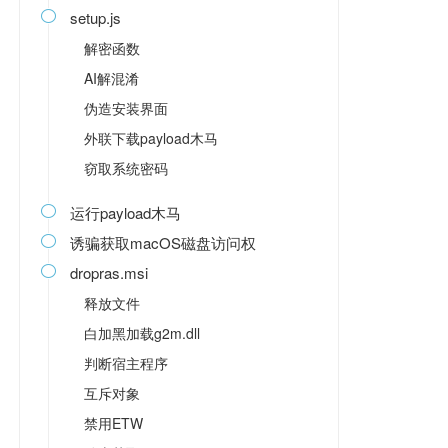
setup.js

解密函数
AI解混淆
伪造安装界面
外联下载payload木马
窃取系统密码
运行payload木马

诱骗获取macOS磁盘访问权

dropras.msi

释放文件
白加黑加载g2m.dll
判断宿主程序
互斥对象
禁用ETW