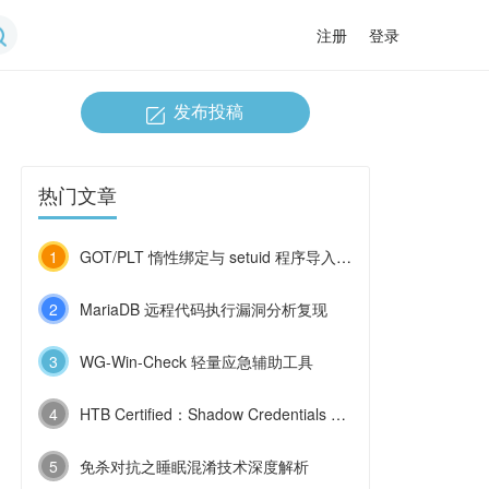
注册
登录
发布投稿
热门文章
1
GOT/PLT 惰性绑定与 setuid 程序导入函数劫持
2
MariaDB 远程代码执行漏洞分析复现
3
WG-Win-Check 轻量应急辅助工具
4
HTB Certified：Shadow Credentials 与 ESC9 的连环利用
5
免杀对抗之睡眠混淆技术深度解析