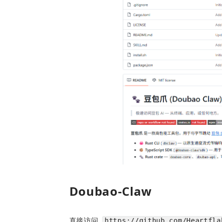
Doubao-Claw
直接访问 
https://github.com/Heartfla