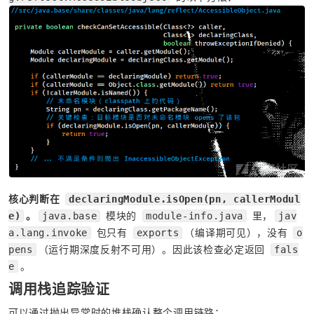
核心判断在 
declaringModule.isOpen(pn, callerModul
。
 模块的 
 里，
e)
java.base
module-info.java
jav
 包只有 
（编译期可见），没有 
a.lang.invoke
exports
o
（运行期深度反射不可用）。因此该检查必定返回 
pens
fals
。
e
调用栈追踪验证
可以通过抛出异常时的堆栈确认整个调用链路：