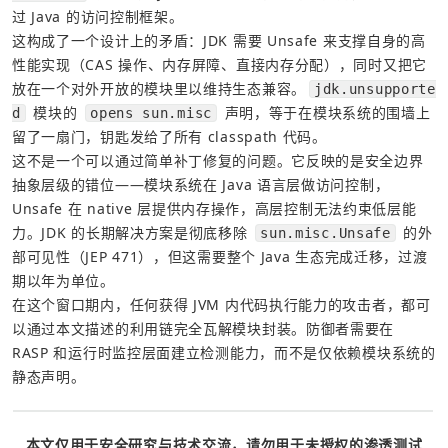
过 Java 的访问控制框架。
这构成了一个设计上的矛盾：JDK 需要 Unsafe 来支撑自身的高
性能实现（CAS 操作、内存屏障、直接内存分配），同时又把它
放在一个对外开放的模块里以维持生态兼容。
jdk.unsupporte
 模块的 
 声明，等于在模块系统的围墙上
d
opens sun.misc
留了一扇门，钥匙发给了所有 classpath 代码。
这不是一个可以通过简单补丁修复的问题。它反映的是安全边界
抽象层级的错位——模块系统在 Java 语言层做访问控制，
Unsafe 在 native 层提供内存操作，高层控制无法约束低层能
力。JDK 的长期解决方案是彻底移除 
 的外
sun.misc.Unsafe
部可见性（JEP 471），但这需要整个 Java 生态完成迁移，过渡
期以年为单位。
在这个窗口期内，任何获得 JVM 内代码执行能力的攻击者，都可
以通过本文描述的利用链完全瓦解模块封装。防御者需要在 
RASP 和运行时监控层面建立检测能力，而不是仅依赖模块系统的
静态声明。
本文仅用于安全研究与技术交流，请勿用于未授权的渗透测试