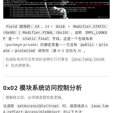
。24 = 
 = 
Field 修饰符: 24
0x18
Modifier.STATIC 
，说明 
(0x08) | Modifier.FINAL (0x10)
IMPL_LOOKU
 是一个 
 字段。这是一个包级私有
P
static final
（package-private）的静态常量——它没有 
/
public
priv
/
 修饰符（第 0~2 位均为 0）。
ate
protected
包级私有的可见性恰好说明它只打算在 
java.lang.invok
 包内部使用。
e
0x02 模块系统访问控制分析
理解绕过前，必须搞清楚检查逻辑。
当调用 
 时，调用栈进入 
setAccessible(true)
java.lan
 的以下方法：
g.reflect.AccessibleObject