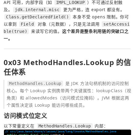
API 可用，内部字段（如 
）不可通过反射触
IMPL_LOOKUP
及。
 更为严格，连 export 都没有。
jdk.internal.misc
 本身不受 opens 限制。你可
Class.getDeclaredField()
以拿到 
 对象（元数据），只是无法调用 
Field
setAccessi
 来读写它的值。
这个差异是整条利用链的突破口之
ble(true)
一。
0x03 MethodHandles.Lookup 的信
任体系
 是 JDK 方法句柄机制的访问控制
MethodHandles.Lookup
核心。每个 Lookup 实例携带两个关键属性：lookupClass（视
角类）和 allowedModes（访问模式位掩码）。JVM 根据这两
个属性决定该 Lookup 能访问哪些成员。
访问模式位定义
以下常量定义在 
 内部：
MethodHandles.Lookup