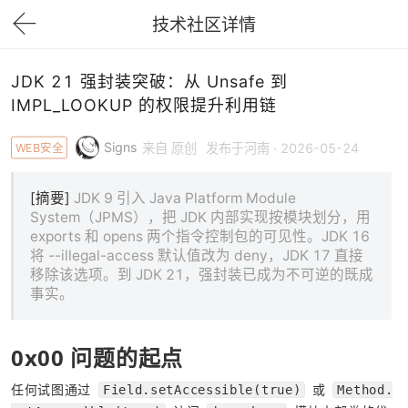
技术社区详情
下拉刷新
JDK 21 强封装突破：从 Unsafe 到
IMPL_LOOKUP 的权限提升利用链
Signs
WEB安全
来自 原创
发布于河南 · 2026-05-24
[摘要]
JDK 9 引入 Java Platform Module
System（JPMS），把 JDK 内部实现按模块划分，用
exports 和 opens 两个指令控制包的可见性。JDK 16
将 --illegal-access 默认值改为 deny，JDK 17 直接
移除该选项。到 JDK 21，强封装已成为不可逆的既成
事实。
0x00 问题的起点
任何试图通过 
 或 
Field.setAccessible(true)
Method.