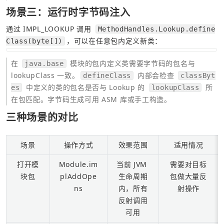
场景三：运行时字节码注入
通过 IMPL_LOOKUP 调用 
MethodHandles.Lookup.define
，可以在任意包内定义新类：
Class(byte[])
在 
 模块的包内定义类需要字节码的包名与 
java.base
lookupClass 一致。
 内部会检查 
defineClass
classByt
 中定义的类的包名是否与 Lookup 的 
 所
es
lookupClass
在包匹配。字节码生成可用 ASM 库或手工构造。
三种场景的对比
场景
操作方式
效果范围
适用情况
打开模
Module.im
当前 JVM 
需要对目标
块包
plAddOpe
生命周期
包做大量反
ns
内，所有
射操作
反射调用
可用