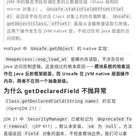
JVM 中的静态字段存储在类的元数据区域（Klass 结构的 
mirror 对象上）。
Unsafe.staticFieldOffset(Fiel
 返回该字段在对应 Class 对象上的内存偏移量，
d)
Unsafe.
 直接从该偏移量读取引用值。
getObject(Class, offset)
这两个操作发生在 JVM native 层，不经过任何 Java 层面的访
问控制。
HotSpot 中 
 的 native 实现：
Unsafe.getObject
 是裸内存读取，不涉及任何 
HeapAccess::oop_load_at
Java 访问控制逻辑。这是绕过的根本原因——
模块系统的检查运
作在 Java 反射框架层面，而 Unsafe 在 JVM native 层面操作
内存，两者不在同一个抽象层级。
为什么 getDeclaredField 不抛异常
 的实现
Class.getDeclaredField(String name)
（OpenJDK 21）：
JDK 21 中 
 已被标记为 
SecurityManager
deprecated fo
（JEP 411），默认未安装，
 为 
。方法
r removal
sm
null
直接返回 
 对象的副本，不检查模块边界。我们可以拿
Field