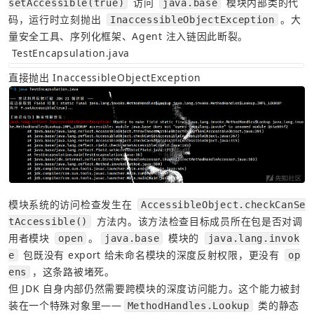
 访问 
 模块内部类的代
setAccessible(true)
java.base
码，运行时立刻抛出 
。大
InaccessibleObjectException
量安全工具、序列化框架、Agent 注入链因此断裂。
 TestEncapsulation.java 
直接抛出 InaccessibleObjectException
模块系统的访问检查发生在 
AccessibleObject.checkCanSe
 方法内。该方法检查目标成员所在包是否对调
tAccessible()
用者模块 
。
 模块的 
open
java.base
java.lang.invok
 包既没有 export 给未命名模块的深度反射权限，更没有 
e
op
，这条路被堵死。
ens
但 JDK 自身内部仍然需要跨模块的深度访问能力。这个能力被封
装在一个特殊对象里——
 类的静态
MethodHandles.Lookup