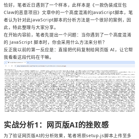
恰好，笔者近日遇到了一个样本，此样本是《一款伪装成豆包
Claw的恶意项目》文章中的一个高度混淆的JavaScript脚本，笔
者认为针对此JavaScript脚本的分析方法是一个很好的案例，因
此，特此整理与大家分享。
在开始内容前，笔者先提出一个问题：当你遇到了一个高度混淆
的 JavaScript 脚本时，你会采用什么方法来分析？
反正我以前的第一反应是：直接把代码复制给网页版 AI，让它帮
我看看这段代码在干嘛。
实战分析1：网页版AI的挫败感
为了验证网页版AI的分析效果，笔者将原setup.js脚本上传至多