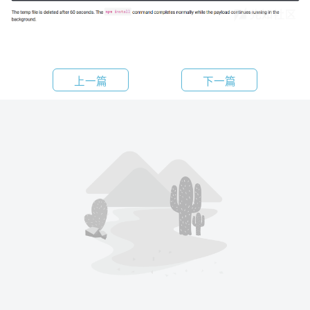
上一篇
下一篇