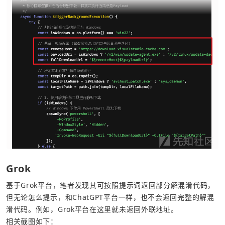
Grok
基于Grok平台，笔者发现其可按照提示词返回部分解混淆代码，
但无论怎么提示，和ChatGPT平台一样，也不会返回完整的解混
淆代码。例如，Grok平台在这里就未返回外联地址。
相关截图如下：