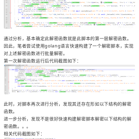
通过分析，基本确定此解密函数就是此脚本的第一层解密函数。
因此，笔者尝试使用golang语言快速构建了一个解密脚本，实现
对上述解密函数进行批量解密。
第一次解密函数运行后代码截图如下：
此时，对脚本再次进行分析，发现其还存在形如以下结构的解密
函数。
进一步分析，发现不是很好快速构建解密脚本解密以下结构的解
密函数。。。
相关代码截图如下：