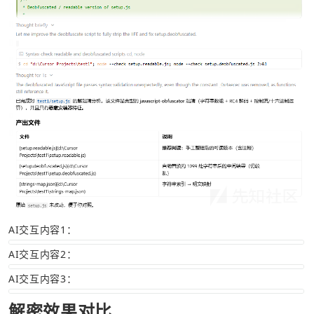
AI交互内容1：
AI交互内容2：
AI交互内容3：
解密效果对比