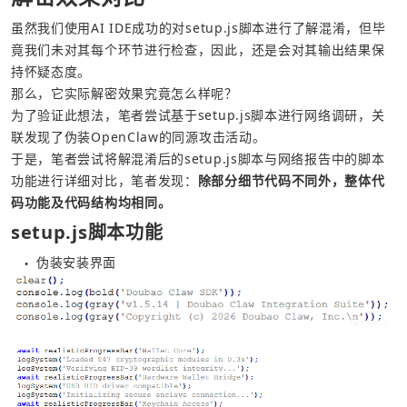
虽然我们使用AI IDE成功的对setup.js脚本进行了解混淆，但毕
竟我们未对其每个环节进行检查，因此，还是会对其输出结果保
持怀疑态度。
那么，它实际解密效果究竟怎么样呢？
为了验证此想法，笔者尝试基于setup.js脚本进行网络调研，关
联发现了伪装OpenClaw的同源攻击活动。
于是，笔者尝试将解混淆后的setup.js脚本与网络报告中的脚本
功能进行详细对比，笔者发现：
除部分细节代码不同外，整体代
码功能及代码结构均相同。
setup.js脚本功能
伪装安装界面
●