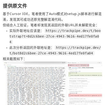
提供原文件
基于Cursor IDE，笔者使用了Auto模式对setup.js脚本进行解混
淆，发现其可成功还原完整解混淆代码。
但结合人工验证，笔者却发现其返回的外联URL并未解密完全：
实际外联地址应该是：
https://trackpipe.dev/t/boo
●
tstrap?t=8d2c6bee-27ce-4943-9616-4ed17fe0fa0
4
此次分析返回的外联地址是：
https://trackpipe.dev/
●
t/bot8d2c6bee-27ce-4943-9616-4ed17fe0fa04
相关截图如下：