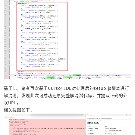
基于此，笔者再次基于Cursor IDE对处理后的setup.js脚本进行
解混淆，发现此次可成功还原完整解混淆代码，并提取正确的外
联URL。
相关截图如下：