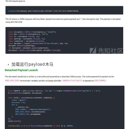
加载运行payload木马
●