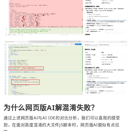
为什么网页版AI解混淆失败？
通过上述网页版AI与AI IDE的对比分析，我们可以直观的感受
到，在面对高度混淆的大文件JS脚本时，网页版AI貌似有点拉