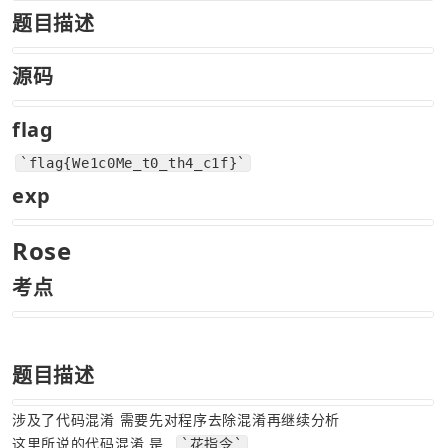
题目描述
源码
flag
`flag{We1c0Me_t0_th4_c1f}`
exp
Rose  
考点
题目描述
涉及了代码混淆 需要先对程序去除混淆再继续分析
这里所说的代码混淆 是  
`花指令`