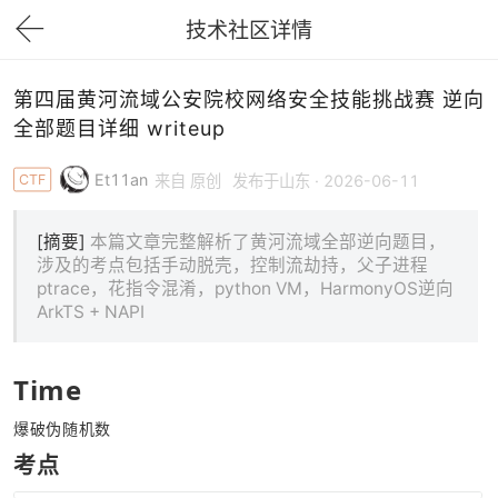
技术社区详情
下拉刷新
第四届黄河流域公安院校网络安全技能挑战赛 逆向
全部题目详细 writeup
Et11an
CTF
来自 原创
发布于山东 · 2026-06-11
[摘要]
本篇文章完整解析了黄河流域全部逆向题目，
涉及的考点包括手动脱壳，控制流劫持，父子进程
ptrace，花指令混淆，python VM，HarmonyOS逆向
ArkTS + NAPI
Time 
爆破伪随机数 
考点