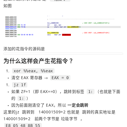
如图
添加的花指令的源码是
为什么这样会产生花指令 ？
1
xor %%eax, %%eax
清空 EAX 寄存器 → 
EAX = 0
●
1
jz 1f
如果 ZF=1（即 EAX==0），跳转到标签 
（也就是下面
1:
●
的 
）
1:
因为前面刚清空了 EAX，所以 
一定会跳转
●
这里的jz  跳转到   140001509+2 也就是  跳转的真实地址是 
140001509+2   前两个字节是 垃圾字节  ，
E8 05 48 8B 55