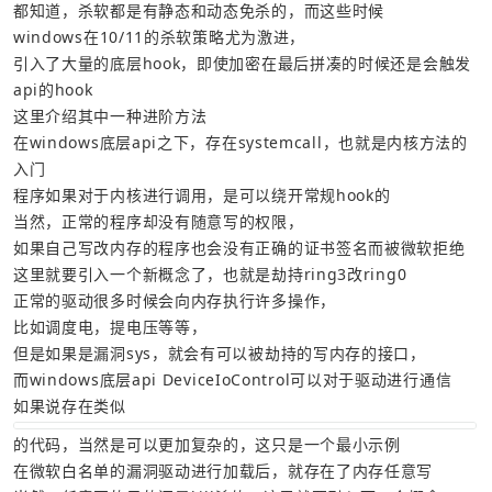
都知道，杀软都是有静态和动态免杀的，而这些时候
windows在10/11的杀软策略尤为激进，
引入了大量的底层hook，即使加密在最后拼凑的时候还是会触发
api的hook
这里介绍其中一种进阶方法
在windows底层api之下，存在systemcall，也就是内核方法的
入门
程序如果对于内核进行调用，是可以绕开常规hook的
当然，正常的程序却没有随意写的权限，
如果自己写改内存的程序也会没有正确的证书签名而被微软拒绝
这里就要引入一个新概念了，也就是劫持ring3改ring0
正常的驱动很多时候会向内存执行许多操作，
比如调度电，提电压等等，
但是如果是漏洞sys，就会有可以被劫持的写内存的接口，
而windows底层api DeviceIoControl可以对于驱动进行通信
如果说存在类似
的代码，当然是可以更加复杂的，这只是一个最小示例
在微软白名单的漏洞驱动进行加载后，就存在了内存任意写