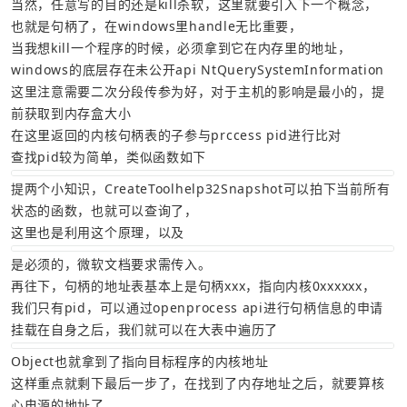
当然，任意写的目的还是kill杀软，这里就要引入下一个概念，
也就是句柄了，在windows里handle无比重要，
当我想kill一个程序的时候，必须拿到它在内存里的地址，
windows的底层存在未公开api NtQuerySystemInformation
这里注意需要二次分段传参为好，对于主机的影响是最小的，提
前获取到内存盒大小
在这里返回的内核句柄表的子参与prccess pid进行比对
查找pid较为简单，类似函数如下
提两个小知识，CreateToolhelp32Snapshot可以拍下当前所有
状态的函数，也就可以查询了，
这里也是利用这个原理，以及
是必须的，微软文档要求需传入。
再往下，句柄的地址表基本上是句柄xxx，指向内核0xxxxxx，
我们只有pid，可以通过openprocess api进行句柄信息的申请
挂载在自身之后，我们就可以在大表中遍历了
Object也就拿到了指向目标程序的内核地址
这样重点就剩下最后一步了，在找到了内存地址之后，就要算核
心电源的地址了