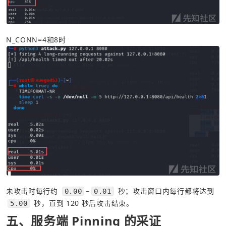
N_CONN=4和8时
未攻击时每行约 
–
 秒；攻击窗口内每行都将达到 
0.00
0.01
 秒，直到 120 秒后攻击结束。
5.00
五、服务端 Pinning 的采证