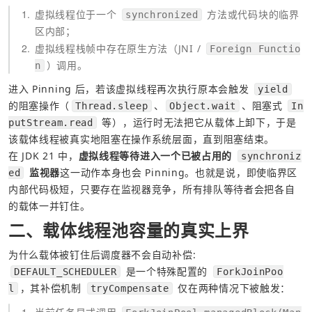
1
虚拟线程位于一个 
 方法或代码块的临界
synchronized
区内部；
2
虚拟线程栈帧中存在原生方法（JNI / 
Foreign Functio
）调用。
n
进入 Pinning 后，若该虚拟线程再次执行原本会触发 
yield
的阻塞操作（
、
、阻塞式 
Thread.sleep
Object.wait
In
 等），运行时无法把它从载体上卸下，于是
putStream.read
该载体线程被真实地阻塞在操作系统层面，直到阻塞结束。
在 JDK 21 中，
虚拟线程等待进入一个已被占用的 
synchroniz
 监视器
这一动作本身也会 Pinning。也就是说，即使临界区
ed
内部代码极短，只要存在监视器竞争，所有排队等待者会把各自
的载体一并钉住。
二、载体线程池容量的真实上界
为什么载体被钉住后调度器不会自动补偿:
 是一个特殊配置的 
DEFAULT_SCHEDULER
ForkJoinPoo
，其补偿机制 
 仅在两种情况下被触发：
l
tryCompensate