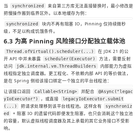
当 
 来自第三方库无法直接替换时，最小修改是
synchronized
把慢操作搬到临界区外。以本地缓存为例：
 块内不再有阻塞 IO，Pinning 仅持续微秒
synchronized
级，不足以构成饥饿条件。
6.3 为高 Pinning 风险接口分配独立载体池
 在 JDK 21 的公
Thread.ofVirtual().scheduler(...)
开 API 中并未暴露 
 方法，需要反射
scheduler(Executor)
访问 
 内部能力为虚拟
jdk.internal.vm.ThreadBuilders
线程指定独立调度器。更工程化、不依赖内部 API 的等价做法，
是在 Spring 侧给该接口绑定一个独立的平台线程池：
让该接口返回 
 并配合 
Callable<String>
@Async("legac
，或直接 
yIoExecutor")
legacyIoExecutor.submit
 把请求处理移到该平台线程池。这样含有 
(...)
synchroniz
 + 阻塞 IO 的遗留代码即便发生阻塞，也只会消耗这个独立池
ed
的容量，默认虚拟线程调度器及其上承载的其它业务接口不受影
响。