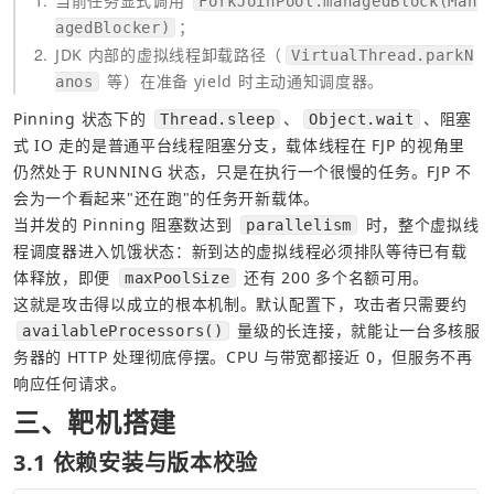
1
当前任务显式调用 
ForkJoinPool.managedBlock(Man
；
agedBlocker)
2
JDK 内部的虚拟线程卸载路径（
VirtualThread.parkN
 等）在准备 yield 时主动通知调度器。
anos
Pinning 状态下的 
、
、阻塞
Thread.sleep
Object.wait
式 IO 走的是普通平台线程阻塞分支，载体线程在 FJP 的视角里
仍然处于 RUNNING 状态，只是在执行一个很慢的任务。FJP 不
会为一个看起来"还在跑"的任务开新载体。
当并发的 Pinning 阻塞数达到 
 时，整个虚拟线
parallelism
程调度器进入饥饿状态：新到达的虚拟线程必须排队等待已有载
体释放，即便 
 还有 200 多个名额可用。
maxPoolSize
这就是攻击得以成立的根本机制。默认配置下，攻击者只需要约 
 量级的长连接，就能让一台多核服
availableProcessors()
务器的 HTTP 处理彻底停摆。CPU 与带宽都接近 0，但服务不再
响应任何请求。
三、靶机搭建
3.1 依赖安装与版本校验