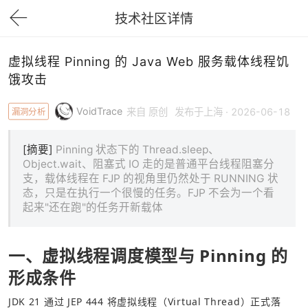
技术社区详情
下拉刷新
虚拟线程 Pinning 的 Java Web 服务载体线程饥
饿攻击
VoidTrace
漏洞分析
来自 原创
发布于上海 · 2026-06-18
[摘要]
Pinning 状态下的 Thread.sleep、
Object.wait、阻塞式 IO 走的是普通平台线程阻塞分
支，载体线程在 FJP 的视角里仍然处于 RUNNING 状
态，只是在执行一个很慢的任务。FJP 不会为一个看
起来"还在跑"的任务开新载体
一、虚拟线程调度模型与 Pinning 的
形成条件
JDK 21 通过 JEP 444 将虚拟线程（Virtual Thread）正式落