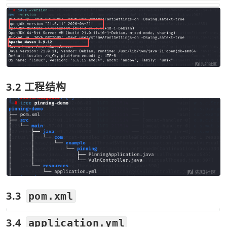
3.2 工程结构
3.3 
pom.xml
3.4 
application.yml