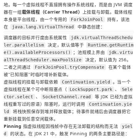
地。每一个虚拟线程不直接拥有操作系统线程，而是由 JVM 调度
器在一组
载体线程（Carrier Thread）
上挂载与卸载。载体线程
本身是平台线程，由一个专用的 
 持有，该池
ForkJoinPool
在 
 中静态创建：
java.lang.VirtualThread
调度器的目标并行度由系统属性 
jdk.virtualThreadSchedu
 决定，默认值等于 
ler.parallelism
Runtime.getRuntim
；池规模上界由 
e().availableProcessors()
jdk.virtu
 决定，默认值为 256。
alThreadScheduler.maxPoolSize
二者之间通过 
 在某个载体
ForkJoinPool.tryCompensate
被"已知阻塞"时临时增补新载体。
虚拟线程的挂载与卸载依赖 
。当一个
Continuation.yield
虚拟线程在某个可中断阻塞点（
、
LockSupport.park
Sele
、
 等 JDK 已经为虚拟
ctor.select
SocketChannel.read
线程重写过的原语）阻塞时，运行时调用 
Continuation.yie
 将栈快照保存到堆并释放载体；待事件就绪后由调度器把它
ld
重新挂载到任意空闲载体。
Pinning
 指虚拟线程因栈帧中存在无法卸载的结构而无法 
yiel
 的状态。在 JDK 21 中，触发 Pinning 的两条主要路径是：
d