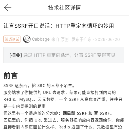
技术社区详情
下拉刷新
让盲SSRF开口说话：HTTP重定向循环的妙用
Cabbage
渗透测试
来自 原创
发布于广东 · 2026-06-20
[摘要]
通过 HTTP 重定向循环，让盲 SSRF 变得可见
前言
SSRF 这东西，挖 SRC 的人都不陌生。
服务端拿了你提供的 URL 去请求，结果可能直接打到内网的 
Redis、MySQL、云元数据。一个 SSRF 从高危变严重，往往只
是一步内网探测的距离
但这里有一个很尴尬的分水岭：
回显型 SSRF
 和 
盲 SSRF
。
回显型的，你把 URL 丢进去，服务器把响应内容返回给你。你能
直接看到内网页面长什么样、Redis 返回了什么、元数据里有没