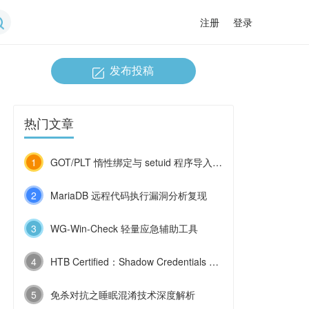
注册
登录
发布投稿
热门文章
1
GOT/PLT 惰性绑定与 setuid 程序导入函数劫持
2
MariaDB 远程代码执行漏洞分析复现
3
WG-Win-Check 轻量应急辅助工具
4
HTB Certified：Shadow Credentials 与 ESC9 的连环利用
5
免杀对抗之睡眠混淆技术深度解析