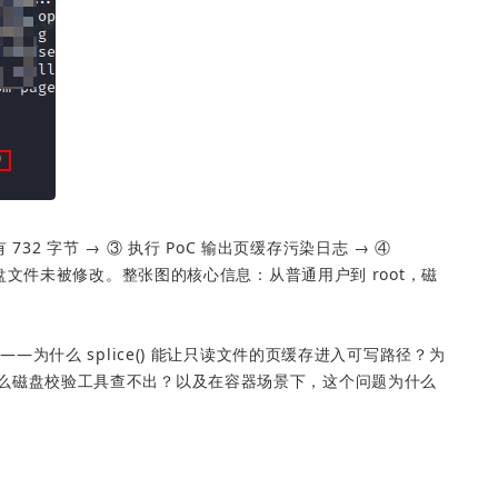
732 字节 → ③ 执行 PoC 输出页缓存污染日志 → ④ 
m 显示磁盘文件未被修改。整张图的核心信息：从普通用户到 root，磁
为什么 splice() 能让只读文件的页缓存进入可写路径？为
节？为什么磁盘校验工具查不出？以及在容器场景下，这个问题为什么