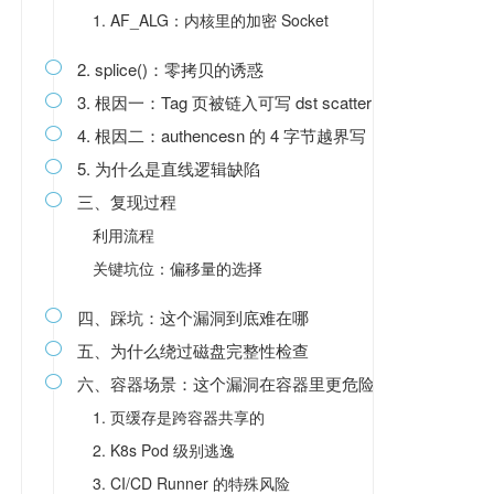
1. AF_ALG：内核里的加密 Socket
2. splice()：零拷贝的诱惑

3. 根因一：Tag 页被链入可写 dst scatterlist

4. 根因二：authencesn 的 4 字节越界写

5. 为什么是直线逻辑缺陷

三、复现过程

利用流程
关键坑位：偏移量的选择
四、踩坑：这个漏洞到底难在哪

五、为什么绕过磁盘完整性检查

六、容器场景：这个漏洞在容器里更危险

1. 页缓存是跨容器共享的
2. K8s Pod 级别逃逸
3. CI/CD Runner 的特殊风险