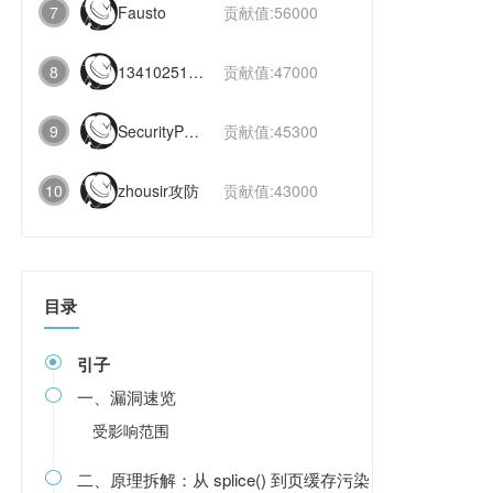
7
Fausto
贡献值:56000
8
1341025112991831
贡献值:47000
9
SecurityPaper
贡献值:45300
10
zhousir攻防
贡献值:43000
目录
引子

一、漏洞速览

受影响范围
二、原理拆解：从 splice() 到页缓存污染
