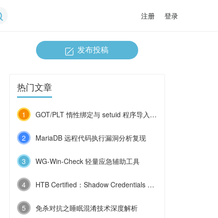
注册
登录
发布投稿
热门文章
1
GOT/PLT 惰性绑定与 setuid 程序导入函数劫持
2
MariaDB 远程代码执行漏洞分析复现
3
WG-Win-Check 轻量应急辅助工具
4
HTB Certified：Shadow Credentials 与 ESC9 的连环利用
5
免杀对抗之睡眠混淆技术深度解析