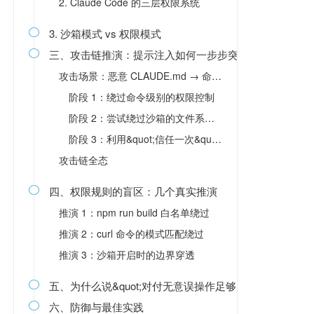
2. Claude Code 的三层权限系统
3. 沙箱模式 vs 权限模式

三、攻击链推演：提示注入如何一步步突破边界

攻击场景：恶意 CLAUDE.md → 命令执行 → 逃逸尝试
阶段 1：绕过命令级别的权限控制
阶段 2：尝试绕过沙箱的文件系统限制
阶段 3：利用&quot;信任一次&quot;的长期授权
攻击链全态
四、权限规则的盲区：几个真实推演

推演 1：npm run build 白名单绕过
推演 2：curl 命令的模式匹配绕过
推演 3：沙箱开启时的边界穿透
五、为什么说&quot;对付无意误操作足够，对付有意攻击不够

六、防御与最佳实践
