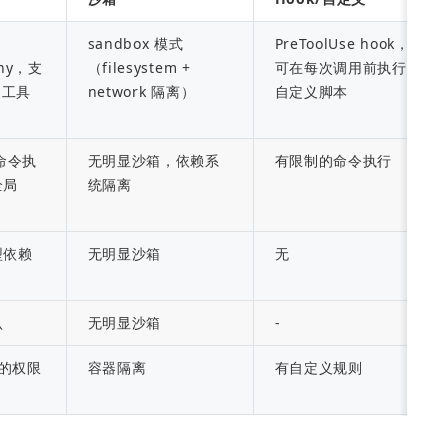
sandbox 模式
PreToolUse hook，
eny，支
（filesystem + 
可在每次调用前执行
、工具
network 隔离）
自定义脚本
有命令执
无明显沙箱，依赖系
有限制的命令执行
局 
统隔离
型依赖
无明显沙箱
无
认
无明显沙箱
-
别的权限
容器隔离
有自定义规则