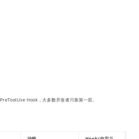
ToolUse Hook，大多数开发者只靠第一层。
沙箱
Hook/自定义