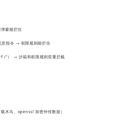
权限弹窗能拦住
显恶意指令 → 权限规则能拦住
f /"） → 沙箱和权限规则双重拦截
载木马、openssl 加密外传数据）