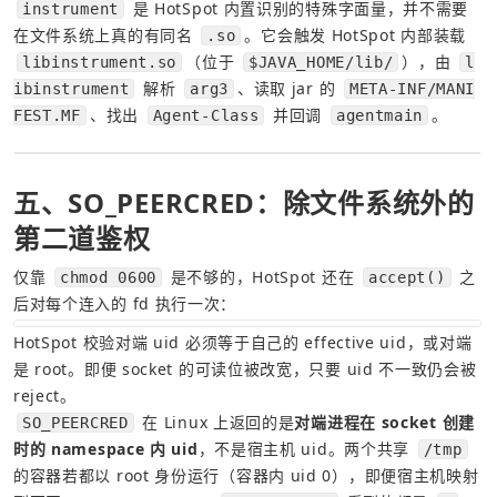
 是 HotSpot 内置识别的特殊字面量，并不需要
instrument
在文件系统上真的有同名 
。它会触发 HotSpot 内部装载 
.so
（位于 
），由 
libinstrument.so
$JAVA_HOME/lib/
l
 解析 
、读取 jar 的 
ibinstrument
arg3
META-INF/MANI
、找出 
 并回调 
。
FEST.MF
Agent-Class
agentmain
五、SO_PEERCRED：除文件系统外的
第二道鉴权
仅靠 
 是不够的，HotSpot 还在 
 之
chmod 0600
accept()
后对每个连入的 fd 执行一次：
HotSpot 校验对端 uid 必须等于自己的 effective uid，或对端
是 root。即便 socket 的可读位被改宽，只要 uid 不一致仍会被 
reject。
 在 Linux 上返回的是
对端进程在 socket 创建
SO_PEERCRED
时的 namespace 内 uid
，不是宿主机 uid。两个共享 
/tmp
的容器若都以 root 身份运行（容器内 uid 0），即便宿主机映射