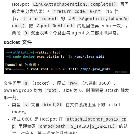
HotSpot 
 写回
LinuxAttachOperation::complete()
的命令分发结果）+ 
（15 字
"return code: 0\n"
节，
 的 
libinstrument
JPLISAgent::tryToLoadAg
 把 
 的返回值再 echo 一次）。
ent()
Agent_OnAttach
两段 
 双重表明命令路由与 agent 入口都未抛异常。
0
socket 文件
文件类型 
（socket）、模式 
（八进制 0600）、
s
rw-
owner/group 均为 
、size 为 0、时间戳是 attach 触发
root
那一刻。
类型 
 来自 
 在文件系统上落下的 socket 
s
bind(2)
●
inode。
模式 0600 是 HotSpot 在
attachListener_posix.cp
●
里硬编码
的结
p
chmod(path, S_IREAD|S_IWRITE)
果，对应 §二第一道文件系统鉴权。