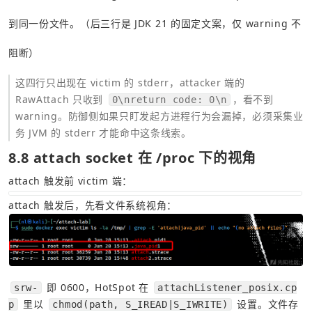
到同一份文件。（后三行是 JDK 21 的固定文案，仅 warning 不
阻断）
这四行只出现在 victim 的 stderr，attacker 端的 
RawAttach 只收到 
，看不到 
0\nreturn code: 0\n
warning。防御侧如果只盯发起方进程行为会漏掉，必须采集业
务 JVM 的 stderr 才能命中这条线索。
8.8 attach socket 在 /proc 下的视角
attach 触发前 victim 端：
attach 触发后，先看文件系统视角：
 即 0600，HotSpot 在 
srw-
attachListener_posix.cp
 里以 
 设置。文件存
p
chmod(path, S_IREAD|S_IWRITE)