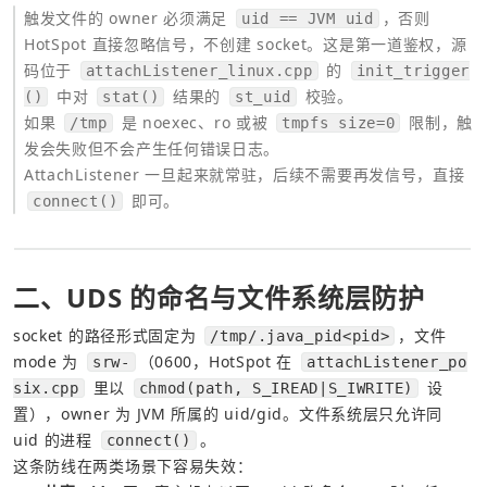
触发文件的 owner 必须满足 
，否则 
uid == JVM uid
HotSpot 直接忽略信号，不创建 socket。这是第一道鉴权，源
码位于 
 的 
attachListener_linux.cpp
init_trigger
 中对 
 结果的 
 校验。
()
stat()
st_uid
如果 
 是 noexec、ro 或被 
 限制，触
/tmp
tmpfs size=0
发会失败但不会产生任何错误日志。
AttachListener 一旦起来就常驻，后续不需要再发信号，直接 
 即可。
connect()
二、UDS 的命名与文件系统层防护
socket 的路径形式固定为 
，文件 
/tmp/.java_pid<pid>
mode 为 
（0600，HotSpot 在 
srw-
attachListener_po
 里以 
 设
six.cpp
chmod(path, S_IREAD|S_IWRITE)
置），owner 为 JVM 所属的 uid/gid。文件系统层只允许同 
uid 的进程 
。
connect()
这条防线在两类场景下容易失效：