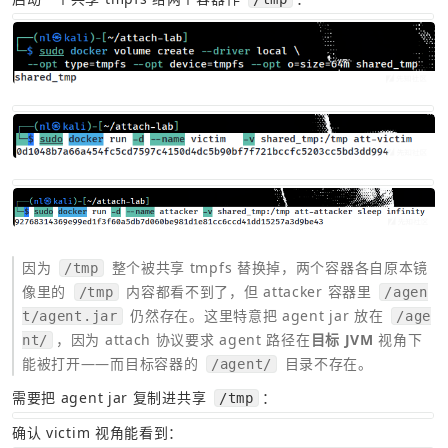
因为 
 整个被共享 tmpfs 替换掉，两个容器各自原本镜
/tmp
像里的 
 内容都看不到了，但 attacker 容器里 
/tmp
/agen
 仍然存在。这里特意把 agent jar 放在 
t/agent.jar
/age
，因为 attach 协议要求 agent 路径在
目标 JVM
 视角下
nt/
能被打开——而目标容器的 
 目录不存在。
/agent/
需要把 agent jar 复制进共享 
：
/tmp
确认 victim 视角能看到：