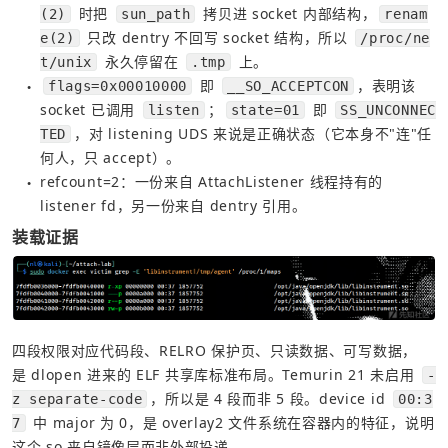
 时把 
 拷贝进 socket 内部结构，
(2)
sun_path
renam
 只改 dentry 不回写 socket 结构，所以 
e(2)
/proc/ne
 永久停留在 
 上。
t/unix
.tmp
即
，表明该 
flags=0x00010000
__SO_ACCEPTCON
●
socket 已调用
；
即
listen
state=01
SS_UNCONNEC
，对 listening UDS 来说是正确状态（它本身不"连"任
TED
何人，只 accept）。
refcount=2：一份来自 AttachListener 线程持有的 
●
listener fd，另一份来自 dentry 引用。
装载证据
四段权限对应代码段、RELRO 保护页、只读数据、可写数据，
是 dlopen 进来的 ELF 共享库标准布局。Temurin 21 未启用 
-
，所以是 4 段而非 5 段。device id 
z separate-code
00:3
 中 major 为 0，是 overlay2 文件系统在容器内的特征，说明
7
这个 so 来自镜像层而非外部投递。