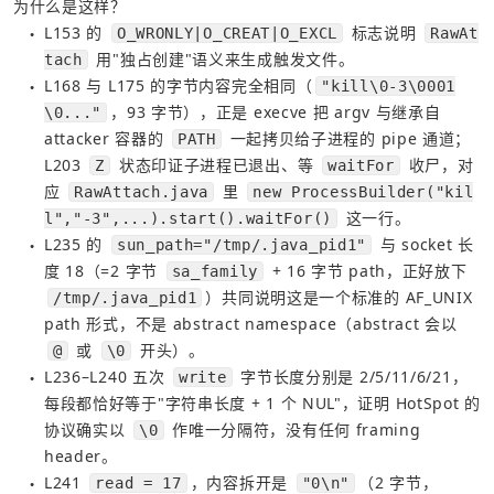
为什么是这样？
L153 的 
 标志说明 
O_WRONLY|O_CREAT|O_EXCL
RawAt
●
 用"独占创建"语义来生成触发文件。
tach
L168 与 L175 的字节内容完全相同（
"kill\0-3\0001
●
，93 字节），正是 execve 把 argv 与继承自 
\0..."
attacker 容器的
一起拷贝给子进程的 pipe 通道；
PATH
L203
状态印证子进程已退出、等
收尸，对
Z
waitFor
应
里
RawAttach.java
new ProcessBuilder("kil
这一行。
l","-3",...).start().waitFor()
L235 的
与 socket 长
sun_path="/tmp/.java_pid1"
●
度 18（=2 字节
+ 16 字节 path，正好放下
sa_family
）共同说明这是一个标准的 AF_UNIX 
/tmp/.java_pid1
path 形式，不是 abstract namespace（abstract 会以
或
开头）。
@
\0
L236–L240 五次 
 字节长度分别是 2/5/11/6/21，
write
●
每段都恰好等于"字符串长度 + 1 个 NUL"，证明 HotSpot 的
协议确实以 
 作唯一分隔符，没有任何 framing 
\0
header。
L241 
，内容拆开是 
（2 字节，
read = 17
"0\n"
●