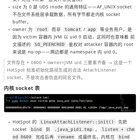
size 为 0 是 UDS inode 的通用特征——AF_UNIX socket 
●
不在文件系统层承载数据，所有字节都走内核 socket 
buffer。
owner 为 
 而非 
/
 等业务用户，是
root
tomcat
app
●
因为 victim 容器内 JVM 以 uid 0 启动，这同时也意味着 前
文描述的 
 鉴权对 attacker 容器内的 root 
SO_PEERCRED
来说是 no-op——两边都是 namespace 内 uid 0。
文件存在 + 0600 + owner=JVM uid 三要素齐备 → 这是一个 
HotSpot 标准初始化路径生成的合法 AttachListener 
socket，不是攻击者伪造的同名文件。
内核 socket 表
HotSpot 的 
 先把 
LinuxAttachListener::init()
●
socket 
 到 
，
bind
.java_pid1.tmp
listen + chm
 完成后再 
 成最终名。内核在 
od 0600
rename
bind