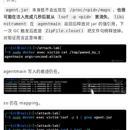
 本身既不会出现在 
，
也很
agent.jar
/proc/<pid>/maps
可能在注入完成几秒后就从 
 里消失
。
lsof -p <pid>
libi
 在 
 返回后释放对 jar 的强引用，下
nstrument
agentmain
一次 GC 触发后底层 
 把文件句柄释放掉。
ZipFile.close()
对取证而言这意味着：
agentmain 写入的痕迹仍在。
so 仍在 mapping。 