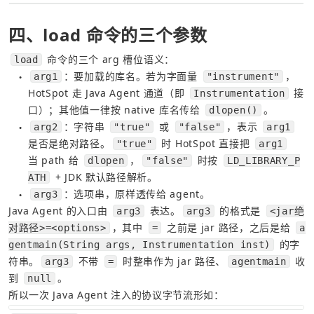
四、load 命令的三个参数
 命令的三个 arg 槽位语义：
load
：要加载的库名。若为字面量 
，
arg1
"instrument"
●
HotSpot 走 Java Agent 通道（即 
 接
Instrumentation
口）；其他值一律按 native 库名传给 
。
dlopen()
：字符串 
 或 
，表示 
arg2
"true"
"false"
arg1
●
是否是绝对路径。
 时 HotSpot 直接把 
"true"
arg1
当 path 给 
，
 时按 
dlopen
"false"
LD_LIBRARY_P
 + JDK 默认路径解析。
ATH
：选项串，原样透传给 agent。
arg3
●
Java Agent 的入口由 
 表达。
 的格式是 
arg3
arg3
<jar绝
，其中 
 之前是 jar 路径，之后是给 
对路径>=<options>
=
a
 的字
gentmain(String args, Instrumentation inst)
符串。
 不带 
 时整串作为 jar 路径、
 收
arg3
=
agentmain
到 
。
null
所以一次 Java Agent 注入的协议字节流形如：