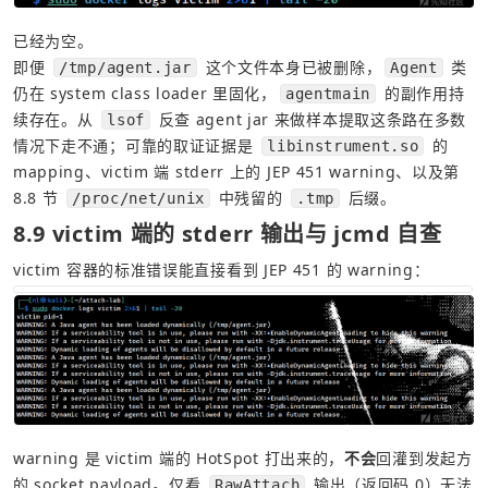
已经为空。
即便 
 这个文件本身已被删除，
 类
/tmp/agent.jar
Agent
仍在 system class loader 里固化，
 的副作用持
agentmain
续存在。从 
 反查 agent jar 来做样本提取这条路在多数
lsof
情况下走不通；可靠的取证证据是 
 的 
libinstrument.so
mapping、victim 端 stderr 上的 JEP 451 warning、以及第 
8.8 节 
 中残留的 
 后缀。
/proc/net/unix
.tmp
8.9 victim 端的 stderr 输出与 jcmd 自查
victim 容器的标准错误能直接看到 JEP 451 的 warning：
warning 是 victim 端的 HotSpot 打出来的，
不会
回灌到发起方
的 socket payload。仅看 
 输出（返回码 0）无法
RawAttach