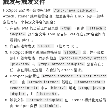
触发与触发文件
HotSpot 启动时不会预先创建 
。
/tmp/.java_pid<pid>
AttachListener 线程按需启动，触发条件在 Linux 下是一组特
定信号与一个特定文件名的组合：
1
在目标 JVM 的当前工作目录或 
 下创建 
/tmp
.attach_p
 这个空文件（pid 是目标 JVM 在自己命名空间内
id<pid>
看到的 pid）。
2
向目标进程发送 
（信号号 3）。
SIGQUIT
3
HotSpot 的信号处理函数捕获到 
 后，并不会立
SIGQUIT
刻打印线程堆栈，而是先检查 
/proc/self/cwd/.attach
 与 
 是否存在；
_pid<pid>
/tmp/.attach_pid<pid>
任一存在即认定这是一次合法的 attach 请求。
4
HotSpot 内部置位 
AttachListener::is_init_trigge
，由 
 线程在 
r()
AttachListener
LinuxAttachLis
 中以 
 绑定 
tener::init()
bind(2)
/tmp/.java_p
，并 
。
id<pid>
listen(5)
5
触发文件 
 在 listener 初始化完成后
.attach_pid<pid>
由 HotSpot 自行 
。
unlink()