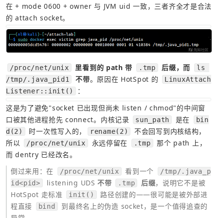
在 + mode 0600 + owner 与 JVM uid 一致，三者齐全才是合法
的 attach socket。
 里看到的 path 带 
 后缀，而 
/proc/net/unix
.tmp
ls 
 不带
。原因在 HotSpot 的 
/tmp/.java_pid1
LinuxAttach
：
Listener::init()
这是为了避免"socket 已出现但尚未 listen / chmod"的中间窗
口被其他进程抢先 connect。内核记录 
 是在 
sun_path
bin
 时一次性写入的，
 不会回写到内核结构，
d(2)
rename(2)
所以 
 永远停留在 
 那个 path 上，
/proc/net/unix
.tmp
而 dentry 已经改名。
倒过来用：在 
 看到一个 
/proc/net/unix
/tmp/.java_p
 listening UDS 
不带 
 后缀
，说明它不是被 
id<pid>
.tmp
HotSpot 走标准 
 路径创建的——很可能是被外部进
init()
程直接 
 到最终名上的伪造 socket，是一个值得追查的
bind
异常。