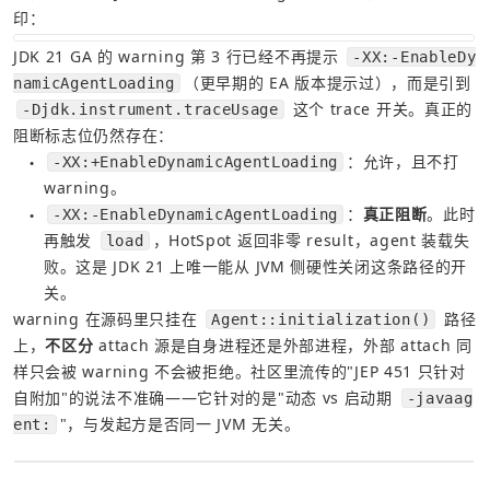
印：
JDK 21 GA 的 warning 第 3 行已经不再提示 
-XX:-EnableDy
（更早期的 EA 版本提示过），而是引到 
namicAgentLoading
 这个 trace 开关。真正的
-Djdk.instrument.traceUsage
阻断标志位仍然存在：
：允许，且不打 
-XX:+EnableDynamicAgentLoading
●
warning。
：
真正阻断
。此时
-XX:-EnableDynamicAgentLoading
●
再触发 
，HotSpot 返回非零 result，agent 装载失
load
败。这是 JDK 21 上唯一能从 JVM 侧硬性关闭这条路径的开
关。
warning 在源码里只挂在 
 路径
Agent::initialization()
上，
不区分
 attach 源是自身进程还是外部进程，外部 attach 同
样只会被 warning 不会被拒绝。社区里流传的"JEP 451 只针对
自附加"的说法不准确——它针对的是"动态 vs 启动期 
-javaag
"，与发起方是否同一 JVM 无关。
ent: