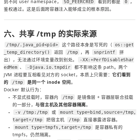
到不同 user namespace，
 看到的都是 
，
SO_PEERCRED
0
鉴权通过。这是后面跨容器注入能够成立的根本原因。
六、共享 /tmp 的实际来源
 这个路径本身是写死的（
/tmp/.java_pid<pid>
os::get
 返回 
，再 
 拼
_temp_directory()
/tmp
snprintf
出），无法通过环境变量改到别处。
-XX:+PerfDisableShar
、
 都不影响这条 path。两个 
edMem
-Djava.io.tmpdir
JVM 进程要互相看见对方的 socket，本质上只需要：
它们看到
的 
 是同一个 inode 空间
。
/tmp
Docker 默认行为：
不显式挂载时，容器内 
 是镜像层 + 容器层联合挂载
/tmp
●
的一部分，
与宿主机及其他容器隔离
。
 或 
-v /tmp:/tmp
mount type=bind,source=/tmp,
●
 把宿主机 
 直接暴露进容器。
target=/tmp
/tmp
 是容器私有的 
mount type=tmpfs,target=/tmp
●
tmpfs，仍然隔离。