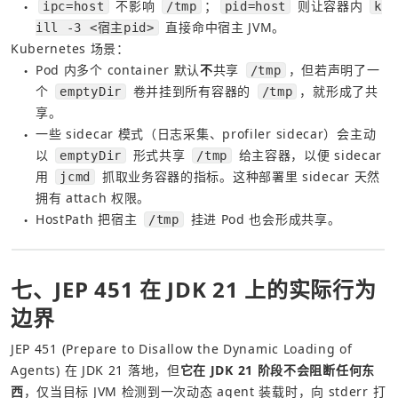
 不影响 
；
 则让容器内 
ipc=host
/tmp
pid=host
k
●
 直接命中宿主 JVM。
ill -3 <宿主pid>
Kubernetes 场景：
Pod 内多个 container 默认
不
共享 
，但若声明了一
/tmp
●
个 
 卷并挂到所有容器的 
，就形成了共
emptyDir
/tmp
享。
一些 sidecar 模式（日志采集、profiler sidecar）会主动
●
以 
 形式共享 
 给主容器，以便 sidecar 
emptyDir
/tmp
用 
 抓取业务容器的指标。这种部署里 sidecar 天然
jcmd
拥有 attach 权限。
HostPath 把宿主 
 挂进 Pod 也会形成共享。
/tmp
●
七、JEP 451 在 JDK 21 上的实际行为
边界
JEP 451 (Prepare to Disallow the Dynamic Loading of 
Agents) 在 JDK 21 落地，但
它在 JDK 21 阶段不会阻断任何东
西
，仅当目标 JVM 检测到一次动态 agent 装载时，向 stderr 打