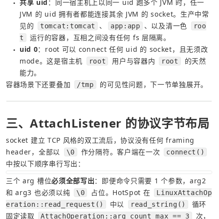
共享 uid
：同一宿主机上以同一 uid 跑多个 JVM 时，任一 
●
JVM 的 uid 拥有者都能连接其余 JVM 的 socket。生产中常
见的 
、
、以及清一色 
tomcat:tomcat
app:app
roo
 运行的容器，互相之间没有任何 fs 层隔离。
t
uid 0
：root 可以 connect 任何 uid 的 socket，且无须改 
●
mode。这是宿主机 
 用户与容器内 
 的天然
root
root
能力。
容器场景下还要叠加 
 的可见性问题，下一节单独展开。
/tmp
三、AttachListener 的协议字节布局
socket 建立 TCP 风格的双工流后，协议没有任何 framing 
header，全部以 
 作分隔符。客户端在一次 
\0
connect()
中按以下顺序串行写出：
三个 arg 槽位
必须全部写出
：即便命令只需要 1 个参数，arg2 
和 arg3 也必须以纯 
 占位。HotSpot 在 
\0
LinuxAttachOp
 中以 
 循环
eration::read_request()
read_string()
固定读取 
 次，
AttachOperation::arg_count_max == 3